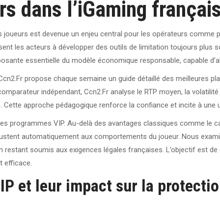
s dans l’iGaming français
es joueurs est devenue un enjeu central pour les opérateurs comme po
nt les acteurs à développer des outils de limitation toujours plus s
mposante essentielle du modèle économique responsable, capable d’alli
ion Ccn2.Fr propose chaque semaine un guide détaillé des meilleures p
omparateur indépendant, Ccn2.Fr analyse le RTP moyen, la volatilité
e. Cette approche pédagogique renforce la confiance et incite à une 
: les programmes VIP. Au-delà des avantages classiques comme le ca
s’ajustent automatiquement aux comportements du joueur. Nous exam
en restant soumis aux exigences légales françaises. L’objectif est de
t efficace.
P et leur impact sur la protectio