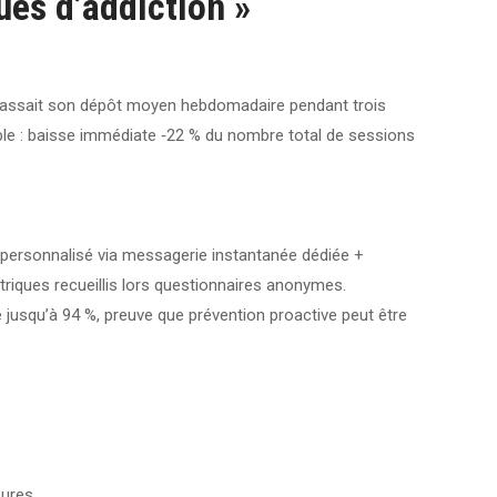
ues d’addiction »
 dépassait son dépôt moyen hebdomadaire pendant trois
ble : baisse immédiate ‑22 % du nombre total de sessions
 personnalisé via messagerie instantanée dédiée +
riques recueillis lors questionnaires anonymes.
 jusqu’à 94 %, preuve que prévention proactive peut être
eures.