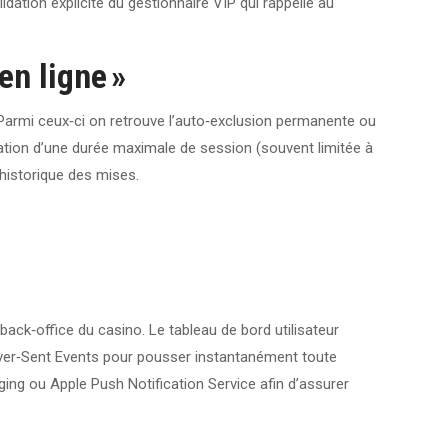
dation explicite du gestionnaire VIP qui rappelle au
en ligne »
. Parmi ceux‑ci on retrouve l’auto‑exclusion permanente ou
mation d’une durée maximale de session (souvent limitée à
’historique des mises.
ck‑office du casino. Le tableau de bord utilisateur
Server‑Sent Events pour pousser instantanément toute
ing ou Apple Push Notification Service afin d’assurer