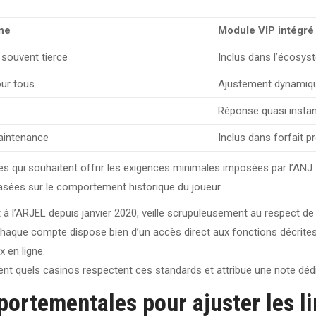
one
Module VIP intégré
 souvent tierce
Inclus dans l’écosy
our tous
Ajustement dynamiqu
Réponse quasi insta
aintenance
Inclus dans forfait 
s qui souhaitent offrir les exigences minimales imposées par l’ANJ
basées sur le comportement historique du joueur.
 à l’ARJEL depuis janvier 2020, veille scrupuleusement au respect de 
chaque compte dispose bien d’un accès direct aux fonctions décrites
x en ligne.
t quels casinos respectent ces standards et attribue une note dédi
ortementales pour ajuster les li