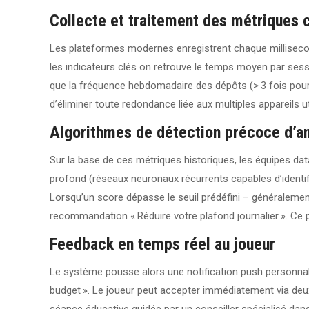
Collecte et traitement des métriques 
Les plateformes modernes enregistrent chaque millisecon
les indicateurs clés on retrouve le temps moyen par ses
que la fréquence hebdomadaire des dépôts (> 3 fois pour 
d’éliminer toute redondance liée aux multiples appareils u
Algorithmes de détection précoce d’a
Sur la base de ces métriques historiques, les équipes d
profond (réseaux neuronaux récurrents capables d’identif
Lorsqu’un score dépasse le seuil prédéfini – généralemen
recommandation « Réduire votre plafond journalier ». Ce p
Feedback en temps réel au joueur
Le système pousse alors une notification push personnali
budget ». Le joueur peut accepter immédiatement via deux