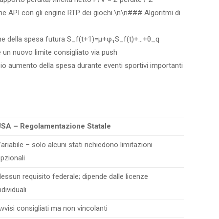
ne API con gli engine RTP dei giochi.\n\n### Algoritmi di
sione della spesa futura S_f(t+1)=μ+φ₁S_f(t)+…+θ_q
un nuovo limite consigliato via push
pio aumento della spesa durante eventi sportivi importanti
SA – Regolamentazione Statale
ariabile – solo alcuni stati richiedono limitazioni
pzionali
essun requisito federale; dipende dalle licenze
ndividuali
vvisi consigliati ma non vincolanti