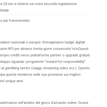
a 24 ore a minimo sei mesi secondo legislazione
tatale
ano più frammentato.
olatori nazionali o europei. Immaginiamo badge digitali
icatori KPI per almeno trenta giorni consecutivi.\n\nQuesti
empio crediti verso piattaforme partner o upgrade gratuiti
viluppo riguarda i programmi “reward‑for‐responsibility”:
 al gambling sector (viaggi, streaming video ecc.). Questo
pa queste tendenze nelle sue previsioni sui migliori
mi cinque anni.
atematica nell’ambito del gioco d’azzardo online. Grazie