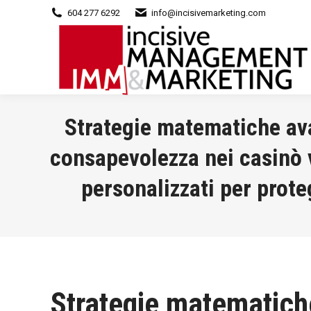
604 277 6292
info@incisivemarketing.com
Strategie matematiche ava
consapevolezza nei casinò vi
personalizzati per prote
Strategie matematiche