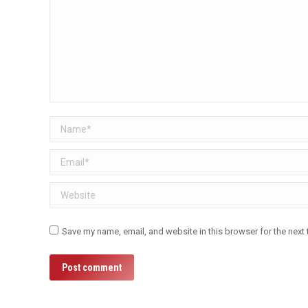
Name *
Email *
Website
Save my name, email, and website in this browser for the next
Post comment