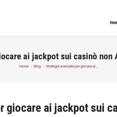
Ho
iocare ai jackpot sui casinò non 
You are here:
Home
Blog
Strategie avanzate per giocare ai…
r giocare ai jackpot sui 