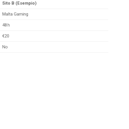
Sito B (Esempio)
Malta Gaming
48 h
€20
No