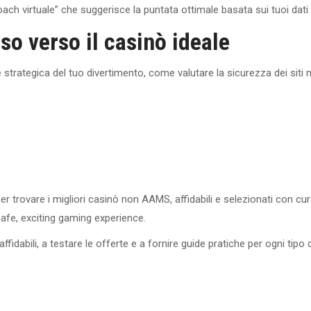
h virtuale” che suggerisce la puntata ottimale basata sui tuoi dati 
o verso il casinò ideale
trategica del tuo divertimento, come valutare la sicurezza dei siti 
trovare i migliori casinò non AAMS, affidabili e selezionati con cura, 
afe, exciting gaming experience.
dabili, a testare le offerte e a fornire guide pratiche per ogni tipo d