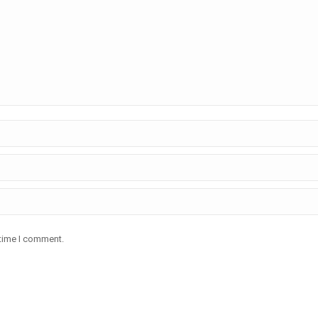
 time I comment.