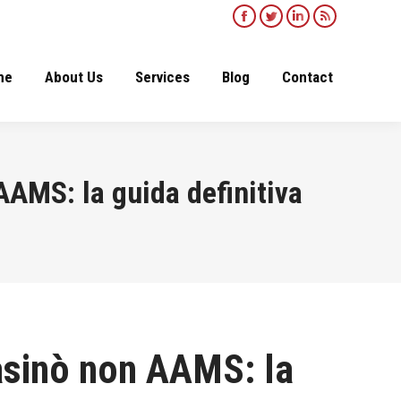
Facebook
Twitter
Linkedin
Rss
page
page
page
page
opens
opens
opens
opens
me
About Us
Services
Blog
Contact
in
in
in
in
new
new
new
new
window
window
window
window
AAMS: la guida definitiva
casinò non AAMS: la