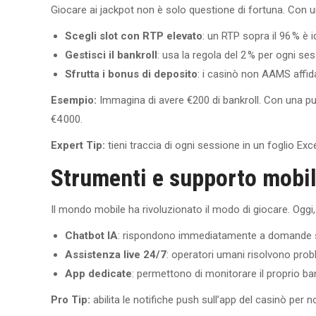
Giocare ai jackpot non è solo questione di fortuna. Con u
Scegli slot con RTP elevato
: un RTP sopra il 96 % è 
Gestisci il bankroll
: usa la regola del 2 % per ogni se
Sfrutta i bonus di deposito
: i casinò non AAMS affid
Esempio:
Immagina di avere €200 di bankroll. Con una punta
€4 000.
Expert Tip:
tieni traccia di ogni sessione in un foglio Exc
Strumenti e supporto mobile
Il mondo mobile ha rivoluzionato il modo di giocare. Oggi,
Chatbot IA
: rispondono immediatamente a domande s
Assistenza live 24/7
: operatori umani risolvono probl
App dedicate
: permettono di monitorare il proprio ban
Pro Tip:
abilita le notifiche push sull’app del casinò per no