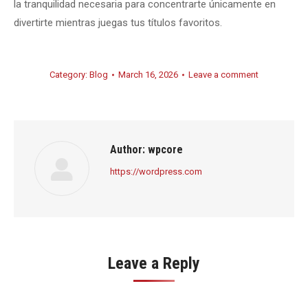
la tranquilidad necesaria para concentrarte únicamente en
divertirte mientras juegas tus títulos favoritos.
Category:
Blog
March 16, 2026
Leave a comment
Author:
wpcore
https://wordpress.com
Leave a Reply