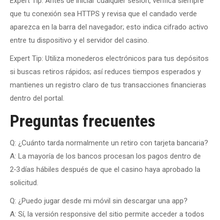
Expert Tip: Antes de iniciar cualquier sesión, verifica siempre
que tu conexión sea HTTPS y revisa que el candado verde
aparezca en la barra del navegador; esto indica cifrado activo
entre tu dispositivo y el servidor del casino.
Expert Tip: Utiliza monederos electrónicos para tus depósitos
si buscas retiros rápidos; así reduces tiempos esperados y
mantienes un registro claro de tus transacciones financieras
dentro del portal.
Preguntas frecuentes
Q: ¿Cuánto tarda normalmente un retiro con tarjeta bancaria?
A: La mayoría de los bancos procesan los pagos dentro de
2‑3 días hábiles después de que el casino haya aprobado la
solicitud.
Q: ¿Puedo jugar desde mi móvil sin descargar una app?
A: Sí, la versión responsive del sitio permite acceder a todos