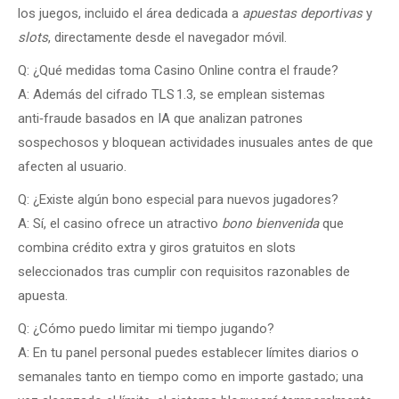
los juegos, incluido el área dedicada a
apuestas deportivas
y
slots
, directamente desde el navegador móvil.
Q: ¿Qué medidas toma Casino Online contra el fraude?
A: Además del cifrado TLS 1.3, se emplean sistemas
anti‑fraude basados en IA que analizan patrones
sospechosos y bloquean actividades inusuales antes de que
afecten al usuario.
Q: ¿Existe algún bono especial para nuevos jugadores?
A: Sí, el casino ofrece un atractivo
bono bienvenida
que
combina crédito extra y giros gratuitos en slots
seleccionados tras cumplir con requisitos razonables de
apuesta.
Q: ¿Cómo puedo limitar mi tiempo jugando?
A: En tu panel personal puedes establecer límites diarios o
semanales tanto en tiempo como en importe gastado; una