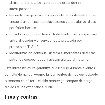
al mismo tiempo, los recursos se expanden sin
interrupciones.
Redundancia geográfica: copias idénticas del entorno se
encuentran en distintas ubicaciones para evitar pérdidas
por fallos locales.
Cifrado extremo a extremo: toda la información que viaja
entre el jugador y el servidor está protegida con
protocolos TLS 1.3.
Monitorización continua: sistemas inteligentes detectan
patrones sospechosos y activan alertas al instante.
Esta infraestructura garantiza que incluso durante eventos
con alta demanda —como lanzamientos de nuevos jackpots
o torneos de póker— el sitio mantenga tiempos de carga
rápidos y una experiencia fluida.
Pros y contras