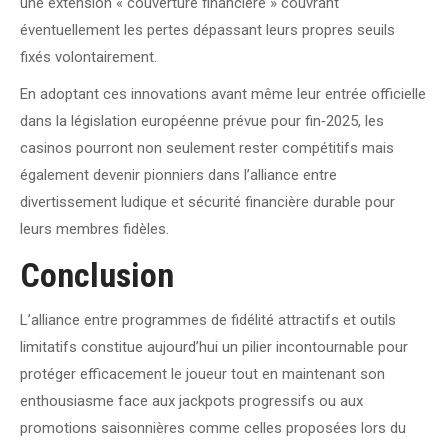
une extension « couverture financière » couvrant
éventuellement les pertes dépassant leurs propres seuils
fixés volontairement.
En adoptant ces innovations avant même leur entrée officielle
dans la législation européenne prévue pour fin‑2025, les
casinos pourront non seulement rester compétitifs mais
également devenir pionniers dans l’alliance entre
divertissement ludique et sécurité financière durable pour
leurs membres fidèles.
Conclusion
L’alliance entre programmes de fidélité attractifs et outils
limitatifs constitue aujourd’hui un pilier incontournable pour
protéger efficacement le joueur tout en maintenant son
enthousiasme face aux jackpots progressifs ou aux
promotions saisonnières comme celles proposées lors du