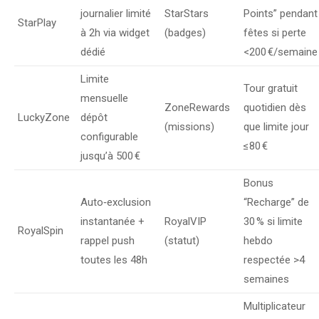
journalier limité
StarStars
Points” pendant
StarPlay
à 2h via widget
(badges)
fêtes si perte
dédié
<200 €/semaine
Limite
Tour gratuit
mensuelle
ZoneRewards
quotidien dès
LuckyZone
dépôt
(missions)
que limite jour
configurable
≤80 €
jusqu’à 500 €
Bonus
Auto‑exclusion
“Recharge” de
instantanée +
RoyalVIP
30 % si limite
RoyalSpin
rappel push
(statut)
hebdo
toutes les 48h
respectée >4
semaines
Multiplicateur