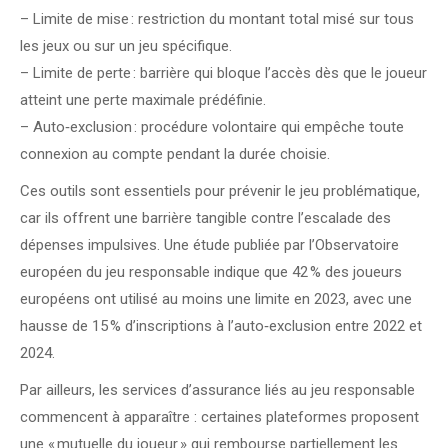
– Limite de mise : restriction du montant total misé sur tous
les jeux ou sur un jeu spécifique.
– Limite de perte : barrière qui bloque l’accès dès que le joueur
atteint une perte maximale prédéfinie.
– Auto‑exclusion : procédure volontaire qui empêche toute
connexion au compte pendant la durée choisie.
Ces outils sont essentiels pour prévenir le jeu problématique,
car ils offrent une barrière tangible contre l’escalade des
dépenses impulsives. Une étude publiée par l’Observatoire
européen du jeu responsable indique que 42 % des joueurs
européens ont utilisé au moins une limite en 2023, avec une
hausse de 15 % d’inscriptions à l’auto‑exclusion entre 2022 et
2024.
Par ailleurs, les services d’assurance liés au jeu responsable
commencent à apparaître : certaines plateformes proposent
une « mutuelle du joueur » qui rembourse partiellement les