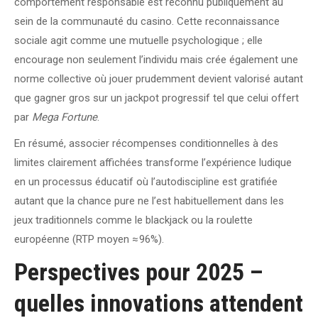
comportement responsable est reconnu publiquement au
sein de la communauté du casino. Cette reconnaissance
sociale agit comme une mutuelle psychologique ; elle
encourage non seulement l’individu mais crée également une
norme collective où jouer prudemment devient valorisé autant
que gagner gros sur un jackpot progressif tel que celui offert
par
Mega Fortune
.
En résumé, associer récompenses conditionnelles à des
limites clairement affichées transforme l’expérience ludique
en un processus éducatif où l’autodiscipline est gratifiée
autant que la chance pure ne l’est habituellement dans les
jeux traditionnels comme le blackjack ou la roulette
européenne (RTP moyen ≈ 96%).
Perspectives pour 2025 –
quelles innovations attendent