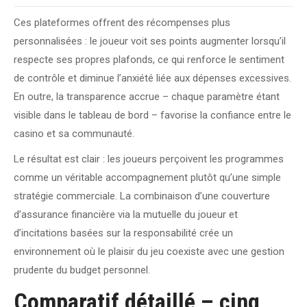
Ces plateformes offrent des récompenses plus
personnalisées : le joueur voit ses points augmenter lorsqu’il
respecte ses propres plafonds, ce qui renforce le sentiment
de contrôle et diminue l’anxiété liée aux dépenses excessives.
En outre, la transparence accrue – chaque paramètre étant
visible dans le tableau de bord – favorise la confiance entre le
casino et sa communauté.
Le résultat est clair : les joueurs perçoivent les programmes
comme un véritable accompagnement plutôt qu’une simple
stratégie commerciale. La combinaison d’une couverture
d’assurance financière via la mutuelle du joueur et
d’incitations basées sur la responsabilité crée un
environnement où le plaisir du jeu coexiste avec une gestion
prudente du budget personnel.
Comparatif détaillé – cinq