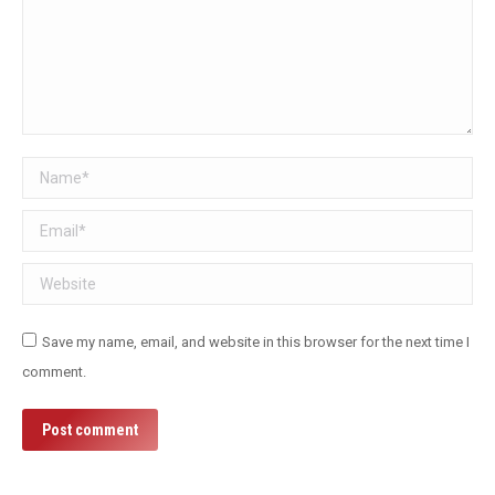
Name *
Email *
Website
Save my name, email, and website in this browser for the next time I
comment.
Post comment