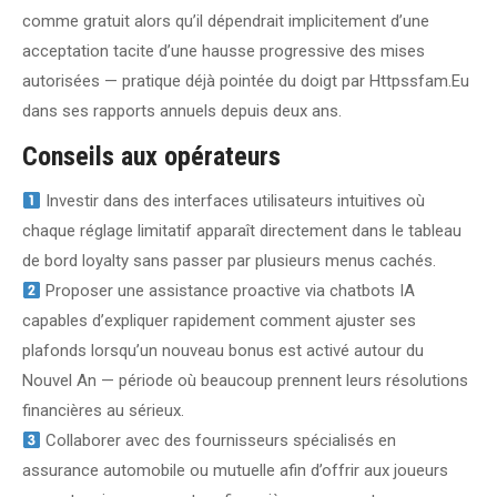
comme gratuit alors qu’il dépendrait implicitement d’une
acceptation tacite d’une hausse progressive des mises
autorisées — pratique déjà pointée du doigt par Httpssfam.Eu
dans ses rapports annuels depuis deux ans.
Conseils aux opérateurs
Investir dans des interfaces utilisateurs intuitives où
chaque réglage limitatif apparaît directement dans le tableau
de bord loyalty sans passer par plusieurs menus cachés.
Proposer une assistance proactive via chatbots IA
capables d’expliquer rapidement comment ajuster ses
plafonds lorsqu’un nouveau bonus est activé autour du
Nouvel An — période où beaucoup prennent leurs résolutions
financières au sérieux.
Collaborer avec des fournisseurs spécialisés en
assurance automobile ou mutuelle afin d’offrir aux joueurs