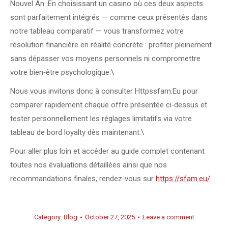
Nouvel An. En choisissant un casino où ces deux aspects
sont parfaitement intégrés — comme ceux présentés dans
notre tableau comparatif — vous transformez votre
résolution financière en réalité concrète : profiter pleinement
sans dépasser vos moyens personnels ni compromettre
votre bien‑être psychologique.\
Nous vous invitons donc à consulter Httpssfam.Eu pour
comparer rapidement chaque offre présentée ci‑dessus et
tester personnellement les réglages limitatifs via votre
tableau de bord loyalty dès maintenant.\
Pour aller plus loin et accéder au guide complet contenant
toutes nos évaluations détaillées ainsi que nos
recommandations finales, rendez‑vous sur
https://sfam.eu/
.
Category:
Blog
October 27, 2025
Leave a comment