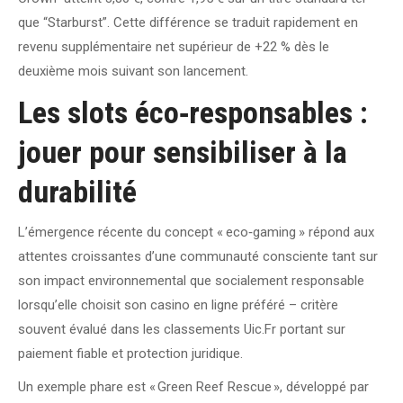
que “Starburst”. Cette différence se traduit rapidement en
revenu supplémentaire net supérieur de +22 % dès le
deuxième mois suivant son lancement.
Les slots éco‑responsables :
jouer pour sensibiliser à la
durabilité
L’émergence récente du concept « eco‑gaming » répond aux
attentes croissantes d’une communauté consciente tant sur
son impact environnemental que socialement responsable
lorsqu’elle choisit son casino en ligne préféré – critère
souvent évalué dans les classements Uic.Fr portant sur
paiement fiable et protection juridique.
Un exemple phare est « Green Reef Rescue », développé par