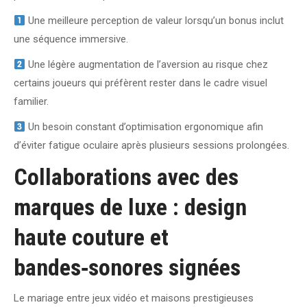
Une meilleure perception de valeur lorsqu’un bonus inclut
une séquence immersive.
Une légère augmentation de l’aversion au risque chez
certains joueurs qui préfèrent rester dans le cadre visuel
familier.
Un besoin constant d’optimisation ergonomique afin
d’éviter fatigue oculaire après plusieurs sessions prolongées.
Collaborations avec des
marques de luxe : design
haute couture et
bandes‑sonores signées
Le mariage entre jeux vidéo et maisons prestigieuses