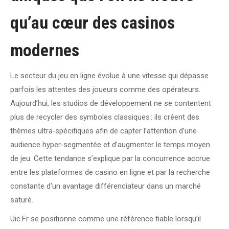
qu’au cœur des casinos
modernes
Le secteur du jeu en ligne évolue à une vitesse qui dépasse
parfois les attentes des joueurs comme des opérateurs.
Aujourd’hui, les studios de développement ne se contentent
plus de recycler des symboles classiques : ils créent des
thèmes ultra‑spécifiques afin de capter l’attention d’une
audience hyper‑segmentée et d’augmenter le temps moyen
de jeu. Cette tendance s’explique par la concurrence accrue
entre les plateformes de casino en ligne et par la recherche
constante d’un avantage différenciateur dans un marché
saturé.
Uic.Fr se positionne comme une référence fiable lorsqu’il