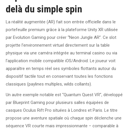
delà du simple spin
La réalité augmentée (AR) fait son entrée officielle dans le
portefeuille premium grâce à la plateforme Unity XR utilisée
par Evolution Gaming pour créer “Neon Jungle AR”. Ce slot
projette l’environnement virtuel directement sur la table
physique via une caméra intégrée au terminal casino ou via
l’application mobile compatible iOS/Android. Le joueur voit
apparaître en temps réel ses symboles flottants autour du
dispositif tactile tout en conservant toutes les fonctions
classiques (paylines multiples, wilds collants).
Un autre exemple notable est “Quantum Quest VR”, développé
par Blueprint Gaming pour plusieurs salles équipées de
casques Oculus Rift Pro situées à Londres et Paris. Le titre
propose une aventure spatiale où chaque spin déclenche une
séquence VR courte mais impressionnante – comparable à