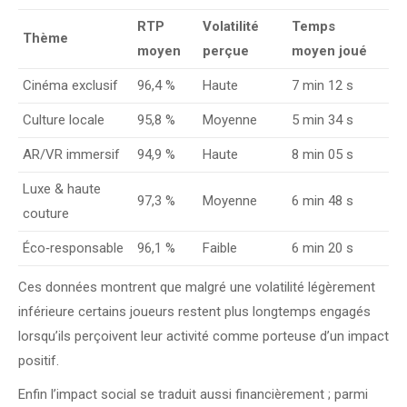
RTP
Volatilité
Temps
Thème
moyen
perçue
moyen joué
Cinéma exclusif
96,4 %
Haute
7 min 12 s
Culture locale
95,8 %
Moyenne
5 min 34 s
AR/VR immersif
94,9 %
Haute
8 min 05 s
Luxe & haute
97,3 %
Moyenne
6 min 48 s
couture
Éco‑responsable
96,1 %
Faible
6 min 20 s
Ces données montrent que malgré une volatilité légèrement
inférieure certains joueurs restent plus longtemps engagés
lorsqu’ils perçoivent leur activité comme porteuse d’un impact
positif.
Enfin l’impact social se traduit aussi financièrement ; parmi