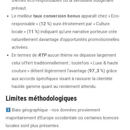
thèmes éco‑responsables où la sensibilité budgetaire
prévaut.
Le meilleur
taux conversion bonus
apparaît chez « Eco‐
responsable » (
12 %
) suivi étroitement par « Culture
locale » (
11 %
) indiquant qu’une narrative porteuse crée
naturellement davantage d’opportunités promotionnelles
activées.
En termes de
RTP
aucun thème ne dépasse largement
celui offert traditionnellement ; toutefois « Luxe & haute
couture » détient légèrement l’avantage (
97 ,3 %
) grâce
aux accords spécifiques visant à rassurer la clientèle
hautde gamme quant au rendement attendu.
Limites méthodologiques
Biais géographique ‑ nos données proviennent
majoritairement d’Europe occidentale où certaines licences
locales sont plus présentes.