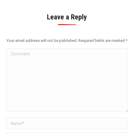
Leave a Reply
Your email address will not be published. Required fields are marked
*
Comment
Name *