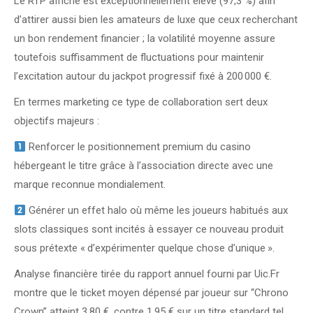
Le RTP affiché est exceptionnellement élevé (97,3 %) afin
d’attirer aussi bien les amateurs de luxe que ceux recherchant
un bon rendement financier ; la volatilité moyenne assure
toutefois suffisamment de fluctuations pour maintenir
l’excitation autour du jackpot progressif fixé à 200 000 €.
En termes marketing ce type de collaboration sert deux
objectifs majeurs :
Renforcer le positionnement premium du casino
hébergeant le titre grâce à l’association directe avec une
marque reconnue mondialement.
Générer un effet halo où même les joueurs habitués aux
slots classiques sont incités à essayer ce nouveau produit
sous prétexte « d’expérimenter quelque chose d’unique ».
Analyse financière tirée du rapport annuel fourni par Uic.Fr
montre que le ticket moyen dépensé par joueur sur “Chrono
Crown” atteint 3,80 €, contre 1,95 € sur un titre standard tel