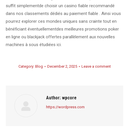
suffit simplementde choisir un casino fiable recommandé
dans nos classements dédiés au paiement fiable . Ainsi vous
pourrez explorer ces mondes uniques sans crainte tout en
bénéficiant éventuelle­mentdes meilleures promotions poker
en ligne ou blackjack offertes parallèlement aux nouvelles
machines à sous étudiées ici.
Category:
Blog
December 2, 2025
Leave a comment
Author:
wpcore
https://wordpress.com