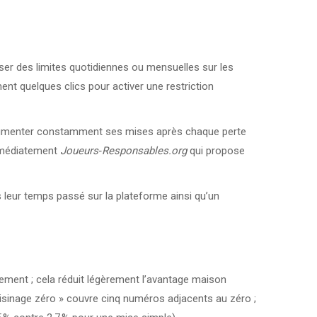
oser des limites quotidiennes ou mensuelles sur les
nt quelques clics pour activer une restriction
augmenter constamment ses mises après chaque perte
immédiatement
Joueurs‑Responsables.org
qui propose
 leur temps passé sur la plateforme ainsi qu’un
lement ; cela réduit légèrement l’avantage maison
oisinage zéro » couvre cinq numéros adjacents au zéro ;