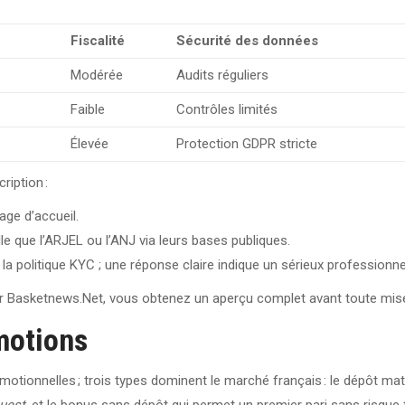
Fiscalité
Sécurité des données
Modérée
Audits réguliers
Faible
Contrôles limités
Élevée
Protection GDPR stricte
ription :
age d’accueil.
le que l’ARJEL ou l’ANJ via leurs bases publiques.
la politique KYC ; une réponse claire indique un sérieux professionne
ar Basketnews.Net, vous obtenez un aperçu complet avant toute mise
motions
motionnelles ; trois types dominent le marché français : le dépôt mat