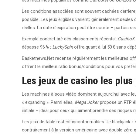
des machines populaires comme
Starburst
ou
Gonzo’s Q
Les conditions associées sont souvent cachées derrière de
possible. Les jeux éligibles varient ; généralement seule
réelles. La date d’expiration peut être courte – parfois seu
Exemple concret tiré des classements récents :
CasinoX
dépasse 96 % ;
LuckySpin
offre quant à lui 50 € sans dép
Basketnews.Net recense régulièrement les meilleures off
offrent le meilleur ratio bonus/conditions pour vos préfé
Les jeux de casino les plus
Les machines à sous vidéo dominent aujourd’hui avec le
« expanding ». Parmi elles,
Mega Joker
propose un RTP él
initiale – idéal pour ceux qui aiment prendre des risques
Les jeux de table restent incontournables : le blackjack 
contrairement à la version américaine avec double zéro q