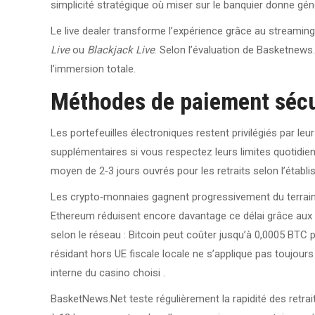
simplicité stratégique où miser sur le banquier donne gé
Le live dealer transforme l’expérience grâce au streaming 
Live
ou
Blackjack Live
. Selon l’évaluation de Basketnew
l’immersion totale.
Méthodes de paiement sécu
Les portefeuilles électroniques restent privilégiés par leu
supplémentaires si vous respectez leurs limites quotidi
moyen de 2‑3 jours ouvrés pour les retraits selon l’établ
Les crypto‑monnaies gagnent progressivement du terrain
Ethereum réduisent encore davantage ce délai grâce aux blo
selon le réseau : Bitcoin peut coûter jusqu’à 0,0005 BTC 
résidant hors UE fiscale locale ne s’applique pas toujour
interne du casino choisi .
BasketNews.Net teste régulièrement la rapidité des retr