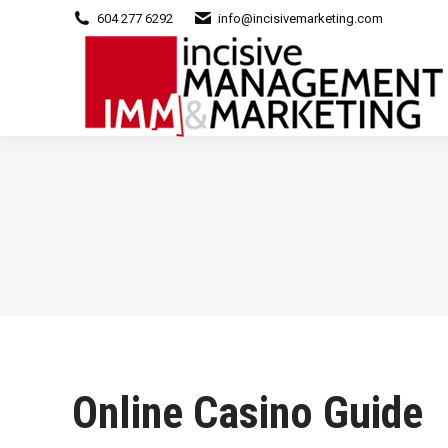
604 277 6292
info@incisivemarketing.com
Online Casino Guide