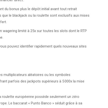
inancier direct.
du bonus plus le dépôt initial avant tout retrait
 que le blackjack ou la roulette sont exclusifs aux mises
fert.
n wagering limité à 25x sur toutes les slots dont le RTP
e.
vous pouvez identifier rapidement quels nouveaux sites
 multiplicateurs aléatoires ou les symboles
frant parfois des jackpots supérieurs à 5 000x la mise
ue la roulette européenne possède seulement un zéro
urope. Le baccarat « Punto Banco » séduit grâce à sa