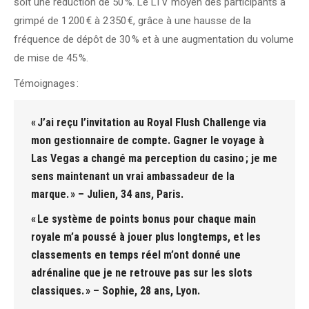
soit une réduction de 50 %. Le LTV moyen des participants a
grimpé de 1 200 € à 2 350 €, grâce à une hausse de la
fréquence de dépôt de 30 % et à une augmentation du volume
de mise de 45 %.
Témoignages :
« J’ai reçu l’invitation au Royal Flush Challenge via
mon gestionnaire de compte. Gagner le voyage à
Las Vegas a changé ma perception du casino ; je me
sens maintenant un vrai ambassadeur de la
marque. » – Julien, 34 ans, Paris.
« Le système de points bonus pour chaque main
royale m’a poussé à jouer plus longtemps, et les
classements en temps réel m’ont donné une
adrénaline que je ne retrouve pas sur les slots
classiques. » – Sophie, 28 ans, Lyon.