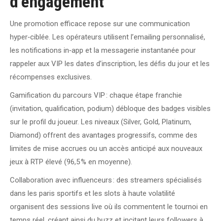
d’engagement
Une promotion efficace repose sur une communication
hyper‑ciblée. Les opérateurs utilisent l’emailing personnalisé,
les notifications in‑app et la messagerie instantanée pour
rappeler aux VIP les dates d’inscription, les défis du jour et les
récompenses exclusives.
Gamification du parcours VIP : chaque étape franchie
(invitation, qualification, podium) débloque des badges visibles
sur le profil du joueur. Les niveaux (Silver, Gold, Platinum,
Diamond) offrent des avantages progressifs, comme des
limites de mise accrues ou un accès anticipé aux nouveaux
jeux à RTP élevé (96,5 % en moyenne).
Collaboration avec influenceurs : des streamers spécialisés
dans les paris sportifs et les slots à haute volatilité
organisent des sessions live où ils commentent le tournoi en
temps réel, créant ainsi du buzz et incitant leurs followers à