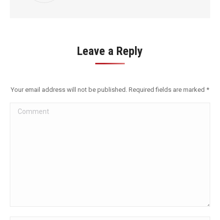
Leave a Reply
Your email address will not be published. Required fields are marked
*
Comment