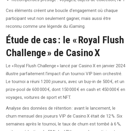
Ces éléments créent une boucle d’engagement où chaque
participant veut non seulement gagner, mais aussi être
reconnu comme une légende du iGaming.
Étude de cas : le « Royal Flush
Challenge » de Casino X
Le « Royal Flush Challenge » lancé par Casino X en janvier 2024
illustre parfaitement l’impact d’un tournoi VIP bien orchestré.
Le tournoi a réuni 1 200 joueurs, avec un buy‑in de 500 €, et un
prize‑pool de 600 000 €, dont 150 000 € en cash et 450 000 € en
voyages, voitures de sport et NFT.
Analyse des données de rétention : avant le lancement, le
churn mensuel des joueurs VIP de Casino X était de 12 %. Six
semaines après le tournoi, le taux de churn est tombé à 6 %,