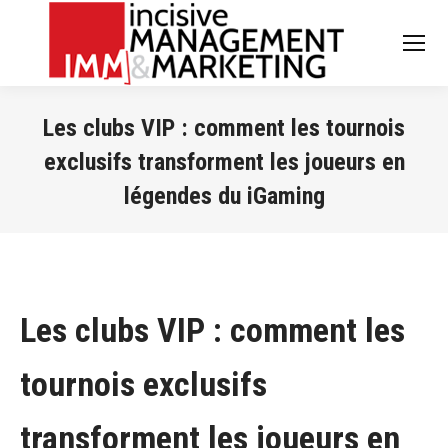
Les clubs VIP : comment les tournois
exclusifs transforment les joueurs en
légendes du iGaming
You are here:
Les clubs VIP : comment les
tournois exclusifs
transforment les joueurs en