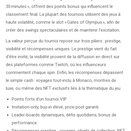
30 minutes », offrent des points bonus qui influencent le
classement final. La plupart des tournois utilisent des jeux à
haute volatilité, comme le slot « Gates of Olympus », afin de
créer des swings spectaculaires et de maintenir l’excitation.
La valeur perçue du tournoi repose sur trois piliers : prestige,
visibilité et récompenses uniques. Le prestige vient du fait
d’être invité, la visibilité provient de la diffusion en direct sur
des plateformes comme Twitch, où les influenceurs
commentent chaque spin. Enfin, les récompenses dépassent
le simple cash : voyages tout‑inclu à Monaco, montres de
luxe, ou même des NFT exclusifs liés à la thématique du jeu.
Points forts d’un tournoi VIP
Invitation‑only, buy‑in élevé, prize‑pool garanti
Leader‑boards dynamiques, défis quotidiens, bonus de
performance
Récompenses prestige : voyages, objets de collection, NFT