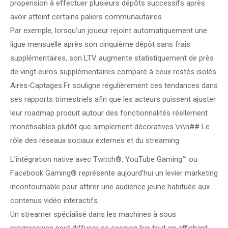
propension à effectuer plusieurs dépôts successifs après
avoir atteint certains paliers communautaires.
Par exemple, lorsqu’un joueur rejoint automatiquement une
ligue mensuelle après son cinquième dépôt sans frais
supplémentaires, son LTV augmente statistiquement de près
de vingt euros supplémentaires comparé à ceux restés isolés.
Aires‑Captages.Fr souligne régulièrement ces tendances dans
ses rapports trimestriels afin que les acteurs puissent ajuster
leur roadmap produit autour des fonctionnalités réellement
monétisables plutôt que simplement décoratives.\n\n## Le
rôle des réseaux sociaux externes et du streaming
L’intégration native avec Twitch®, YouTube Gaming™ ou
Facebook Gaming® représente aujourd’hui un levier marketing
incontournable pour attirer une audience jeune habituée aux
contenus vidéo interactifs.
Un streamer spécialisé dans les machines à sous