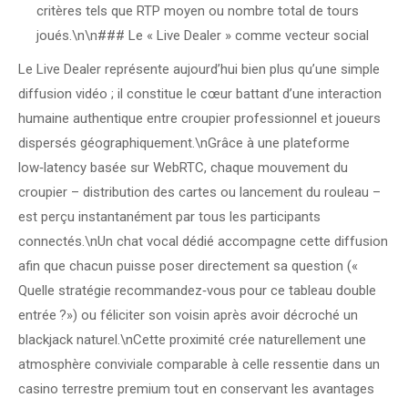
critères tels que RTP moyen ou nombre total de tours
joués.\n\n### Le « Live Dealer » comme vecteur social
Le Live Dealer représente aujourd’hui bien plus qu’une simple
diffusion vidéo ; il constitue le cœur battant d’une interaction
humaine authentique entre croupier professionnel et joueurs
dispersés géographiquement.\nGrâce à une plateforme
low‑latency basée sur WebRTC, chaque mouvement du
croupier – distribution des cartes ou lancement du rouleau –
est perçu instantanément par tous les participants
connectés.\nUn chat vocal dédié accompagne cette diffusion
afin que chacun puisse poser directement sa question («
Quelle stratégie recommandez‑vous pour ce tableau double
entrée ?») ou féliciter son voisin après avoir décroché un
blackjack naturel.\nCette proximité crée naturellement une
atmosphère conviviale comparable à celle ressentie dans un
casino terrestre premium tout en conservant les avantages