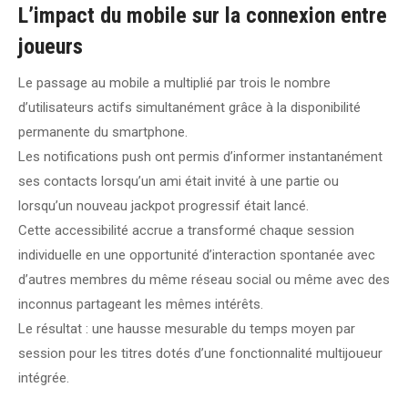
L’impact du mobile sur la connexion entre
joueurs
Le passage au mobile a multiplié par trois le nombre
d’utilisateurs actifs simultanément grâce à la disponibilité
permanente du smartphone.
Les notifications push ont permis d’informer instantanément
ses contacts lorsqu’un ami était invité à une partie ou
lorsqu’un nouveau jackpot progressif était lancé.
Cette accessibilité accrue a transformé chaque session
individuelle en une opportunité d’interaction spontanée avec
d’autres membres du même réseau social ou même avec des
inconnus partageant les mêmes intérêts.
Le résultat : une hausse mesurable du temps moyen par
session pour les titres dotés d’une fonctionnalité multijoueur
intégrée.