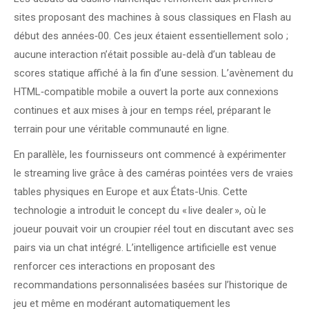
sites proposant des machines à sous classiques en Flash au
début des années‑00. Ces jeux étaient essentiellement solo ;
aucune interaction n’était possible au-delà d’un tableau de
scores statique affiché à la fin d’une session. L’avènement du
HTML‑compatible mobile a ouvert la porte aux connexions
continues et aux mises à jour en temps réel, préparant le
terrain pour une véritable communauté en ligne.
En parallèle, les fournisseurs ont commencé à expérimenter
le streaming live grâce à des caméras pointées vers de vraies
tables physiques en Europe et aux États-Unis. Cette
technologie a introduit le concept du « live dealer », où le
joueur pouvait voir un croupier réel tout en discutant avec ses
pairs via un chat intégré. L’intelligence artificielle est venue
renforcer ces interactions en proposant des
recommandations personnalisées basées sur l’historique de
jeu et même en modérant automatiquement les