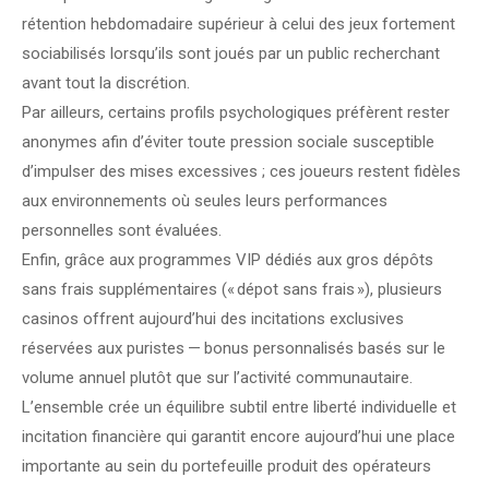
rétention hebdomadaire supérieur à celui des jeux fortement
sociabilisés lorsqu’ils sont joués par un public recherchant
avant tout la discrétion.
Par ailleurs, certains profils psychologiques préfèrent rester
anonymes afin d’éviter toute pression sociale susceptible
d’impulser des mises excessives ; ces joueurs restent fidèles
aux environnements où seules leurs performances
personnelles sont évaluées.
Enfin, grâce aux programmes VIP dédiés aux gros dépôts
sans frais supplémentaires (« dépot sans frais »), plusieurs
casinos offrent aujourd’hui des incitations exclusives
réservées aux puristes — bonus personnalisés basés sur le
volume annuel plutôt que sur l’activité communautaire.
L’ensemble crée un équilibre subtil entre liberté individuelle et
incitation financière qui garantit encore aujourd’hui une place
importante au sein du portefeuille produit des opérateurs