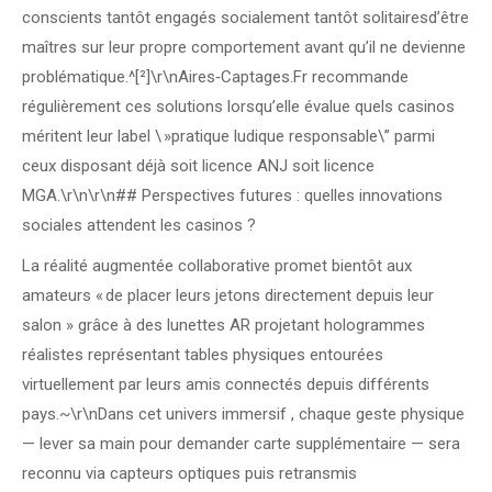
conscients tantôt engagés socialement tantôt solitairesd’être
maîtres sur leur propre comportement avant qu’il ne devienne
problématique.^[²]\r\nAires‑Captages.Fr recommande
régulièrement ces solutions lorsqu’elle évalue quels casinos
méritent leur label \ »pratique ludique responsable\” parmi
ceux disposant déjà soit licence ANJ soit licence
MGA.\r\n\r\n## Perspectives futures : quelles innovations
sociales attendent les casinos ?
La réalité augmentée collaborative promet bientôt aux
amateurs « de placer leurs jetons directement depuis leur
salon » grâce à des lunettes AR projetant hologrammes
réalistes représentant tables physiques entourées
virtuellement par leurs amis connectés depuis différents
pays.~\r\nDans cet univers immersif , chaque geste physique
— lever sa main pour demander carte supplémentaire — sera
reconnu via capteurs optiques puis retransmis