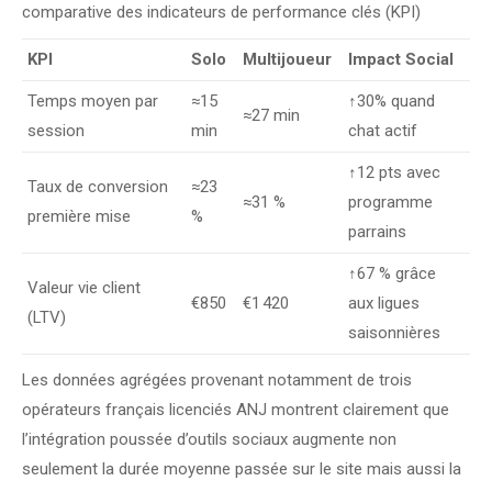
comparative des indicateurs de performance clés (KPI)
KPI
Solo
Multijoueur
Impact Social
Temps moyen par
≈15
↑30% quand
≈27 min
session
min
chat actif
↑12 pts avec
Taux de conversion
≈23
≈31 %
programme
première mise
%
parrains
↑67 % grâce
Valeur vie client
€850
€1 420
aux ligues
(LTV)
saisonnières
Les données agrégées provenant notamment de trois
opérateurs français licenciés ANJ montrent clairement que
l’intégration poussée d’outils sociaux augmente non
seulement la durée moyenne passée sur le site mais aussi la