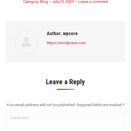
Category:
Blog
July 25, 2025
Leave a comment
Author:
wpcore
https://wordpress.com
Leave a Reply
Your email address will not be published. Required fields are marked
*
Comment