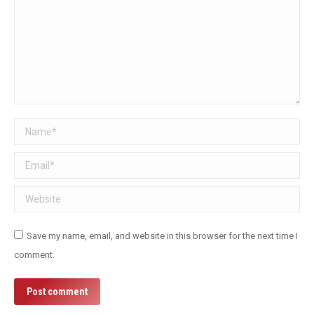
Name *
Email *
Website
Save my name, email, and website in this browser for the next time I
comment.
Post comment