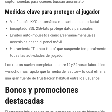
criptomonedas para quienes buscan anonimato.
Medidas clave para proteger al jugador
Verificación KYC automática mediante escaneo facial
Encriptado SSL 256‑bits protege datos personales
Límites auto‑impuestos diarios/semana/mensuales
accesibles desde el panel móvil
Herramienta “Tiempo fuera” que suspende temporalmente
todas las actividades del jugador
Los retiros suelen completarse entre 12 y 24 horas laborables
—mucho más rápido que la media del sector— lo cual elimina
una gran fuente de frustración habitual entre los usuarios.
Bonos y promociones
destacadas