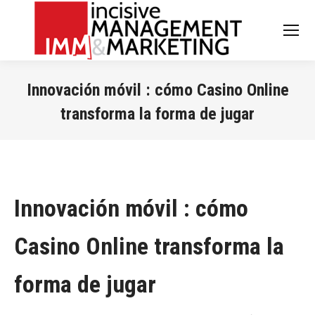
Innovación móvil : cómo Casino Online
transforma la forma de jugar
You are here:
Innovación móvil : cómo
Casino Online transforma la
forma de jugar