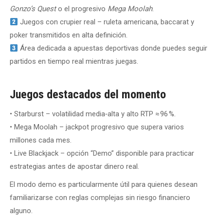
Gonzo’s Quest
o el progresivo
Mega Moolah
.
Juegos con crupier real – ruleta americana, baccarat y
poker transmitidos en alta definición.
Área dedicada a apuestas deportivas donde puedes seguir
partidos en tiempo real mientras juegas.
Juegos destacados del momento
• Starburst – volatilidad media‑alta y alto RTP ≈ 96 %.
• Mega Moolah – jackpot progresivo que supera varios
millones cada mes.
• Live Blackjack – opción “Demo” disponible para practicar
estrategias antes de apostar dinero real.
El modo demo es particularmente útil para quienes desean
familiarizarse con reglas complejas sin riesgo financiero
alguno.