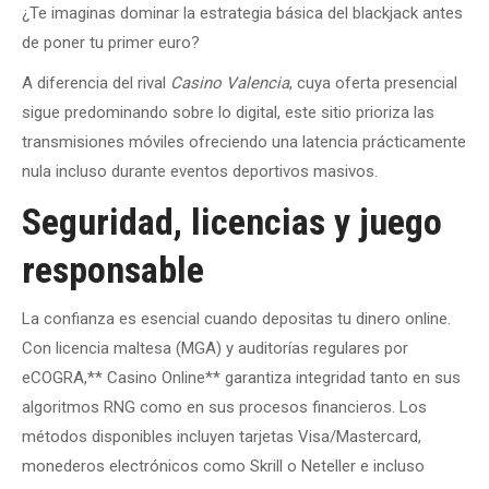
¿Te imaginas dominar la estrategia básica del blackjack antes
de poner tu primer euro?
A diferencia del rival
Casino Valencia
, cuya oferta presencial
sigue predominando sobre lo digital, este sitio prioriza las
transmisiones móviles ofreciendo una latencia prácticamente
nula incluso durante eventos deportivos masivos.
Seguridad, licencias y juego
responsable
La confianza es esencial cuando depositas tu dinero online.​
Con licencia maltesa (MGA) y auditorías regulares por
eCOGRA,** Casino Online** garantiza integridad tanto en sus
algoritmos RNG como en sus procesos financieros.​ Los
métodos disponibles incluyen tarjetas Visa/Mastercard,
monederos electrónicos como Skrill o Neteller e incluso