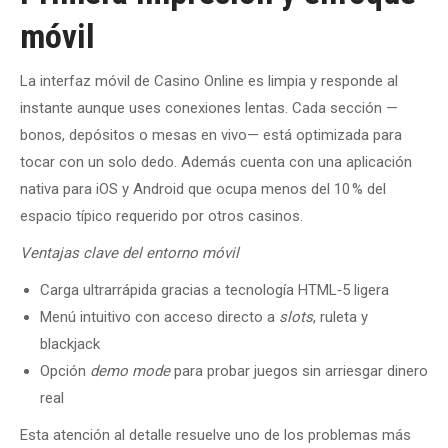
móvil
La interfaz móvil de Casino Online es limpia y responde al
instante aunque uses conexiones lentas.​ Cada sección —
bonos, depósitos o mesas en vivo— está optimizada para
tocar con un solo dedo.​ Además cuenta con una aplicación
nativa para iOS y Android que ocupa menos del 10 % del
espacio típico requerido por otros casinos.
Ventajas clave del entorno móvil
Carga ultrarrápida gracias a tecnología HTML‑5 ligera
Menú intuitivo con acceso directo a
slots
, ruleta y
blackjack
Opción
demo mode
para probar juegos sin arriesgar dinero
real
Esta atención al detalle resuelve uno de los problemas más