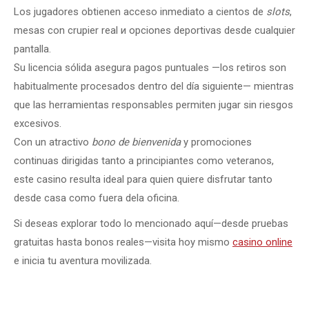
Los jugadores obtienen acceso inmediato a cientos de
slots
,
mesas con crupier real и opciones deportivas desde cualquier
pantalla.
Su licencia sólida asegura pagos puntuales —los retiros son
habitualmente procesados dentro del día siguiente— mientras
que las herramientas responsables permiten jugar sin riesgos
excesivos.
Con un atractivo
bono de bienvenida
​ y promociones
continuas dirigidas tanto a principiantes como veteranos,
este casino resulta ideal para quien quiere disfrutar tanto
desde casa como fuera dela oficina.
Si deseas explorar todo lo mencionado aquí—desde pruebas
gratuitas hasta bonos reales—visita hoy mismo
casino online
e inicia tu aventura movilizada.