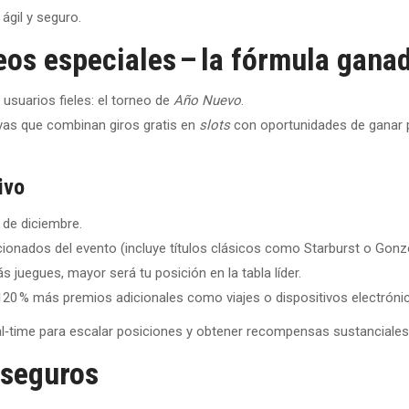
ágil y seguro.
os especiales – la fórmula gana
usuarios fieles: el torneo de
Año Nuevo
.
vas que combinan giros gratis en
slots
con oportunidades de ganar p
ivo
 de diciembre.
ionados del evento (incluye títulos clásicos como Starburst o Gonzo
juegues, mayor será tu posición en la tabla líder.
 20 % más premios adicionales como viajes o dispositivos electróni
al‑time para escalar posiciones y obtener recompensas sustanciales
 seguros