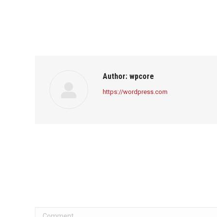
Author:
wpcore
https://wordpress.com
Comment