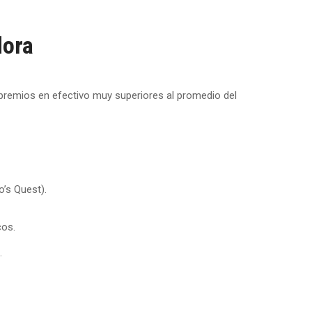
dora
remios en efectivo muy superiores al promedio del
’s Quest).
cos.
.