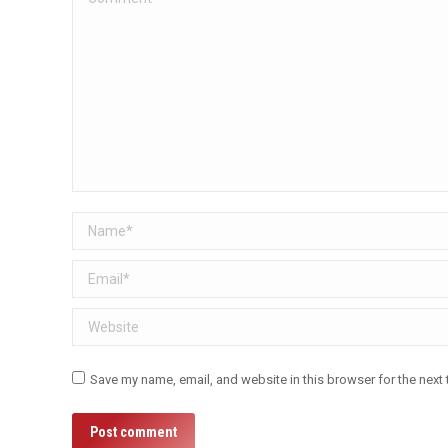
Name *
Email *
Website
Save my name, email, and website in this browser for the next
Post comment