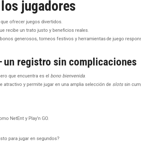
los jugadores
ue ofrecer juegos divertidos.
 recibe un trato justo y beneficios reales.
onos generosos, torneos festivos y herramientas de juego responsa
– un registro sin complicaciones
mero que encuentra es el
bono bienvenida
.
te atractivo y permite jugar en una amplia selección de
slots
sin cump
como NetEnt y Play’n GO.
isto para jugar en segundos?