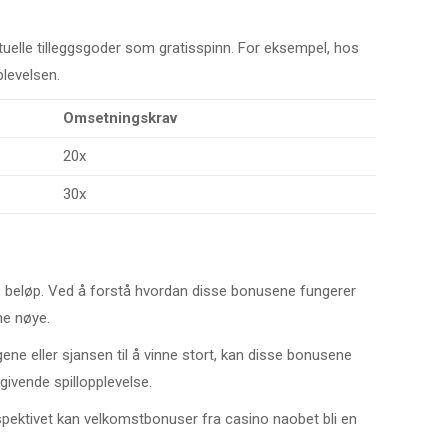
elle tilleggsgoder som gratisspinn. For eksempel, hos
levelsen.
Omsetningskrav
20x
30x
ore beløp. Ved å forstå hvordan disse bonusene fungerer
ne nøye.
ene eller sjansen til å vinne stort, kan disse bonusene
givende spillopplevelse.
perspektivet kan velkomstbonuser fra casino naobet bli en