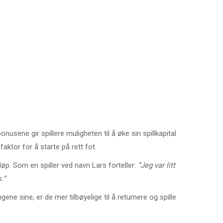
sene gir spillere muligheten til å øke sin spillkapital
faktor for å starte på rett fot.
løp. Som en spiller ved navn Lars forteller:
“Jeg var litt
.”
ene sine, er de mer tilbøyelige til å returnere og spille