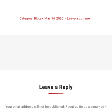
Category:
Blog
May 14, 2026
Leave a comment
Leave a Reply
Your email address will not be published. Required fields are marked
*