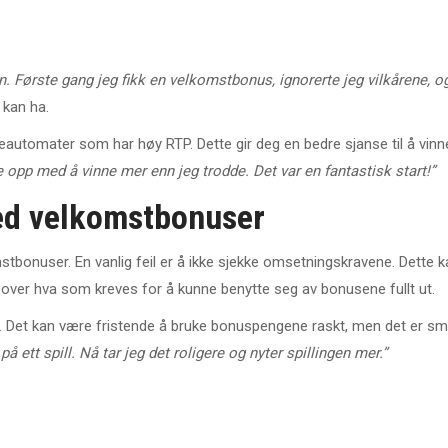
. Første gang jeg fikk en velkomstbonus, ignorerte jeg vilkårene, og
 kan ha.
eautomater som har høy RTP. Dette gir deg en bedre sjanse til å vinne.
 opp med å vinne mer enn jeg trodde. Det var en fantastisk start!”
 med velkomstbonuser
mstbonuser. En vanlig feil er å ikke sjekke omsetningskravene. Dette k
 over hva som kreves for å kunne benytte seg av bonusene fullt ut.
ng. Det kan være fristende å bruke bonuspengene raskt, men det er smar
 ett spill. Nå tar jeg det roligere og nyter spillingen mer.”