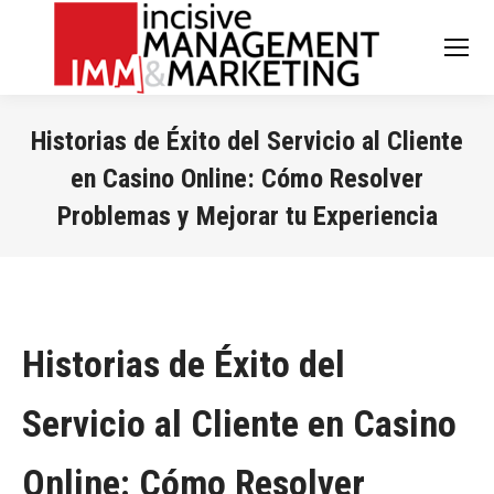
Historias de Éxito del Servicio al Cliente
en Casino Online: Cómo Resolver
Problemas y Mejorar tu Experiencia
You are here:
Historias de Éxito del
Servicio al Cliente en Casino
Online: Cómo Resolver