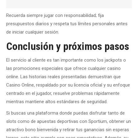
Recuerda siempre jugar con responsabilidad; fija
presupuestos diarios y respeta tus límites personales antes
de iniciar cualquier sesión.
Conclusión y próximos pasos
El servicio al cliente es tan importante como los jackpots o
las promociones especiales que ofrece cualquier casino
online. Las historias reales presentadas demuestran que
Casino Online, respaldado por su licencia oficial y su enfoque
centrado en el jugador, resuelve problemas rápidamente
mientras mantiene altos estándares de seguridad.
Si buscas una plataforma donde puedas disfrutar tanto de
slots como de apuestas deportivas con Sportium, obtener un
atractivo bono bienvenida y retirar tus ganancias sin esperas