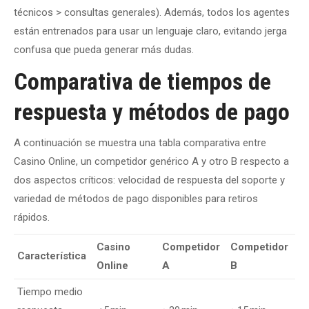
técnicos > consultas generales). Además, todos los agentes
están entrenados para usar un lenguaje claro, evitando jerga
confusa que pueda generar más dudas.
Comparativa de tiempos de
respuesta y métodos de pago
A continuación se muestra una tabla comparativa entre
Casino Online, un competidor genérico A y otro B respecto a
dos aspectos críticos: velocidad de respuesta del soporte y
variedad de métodos de pago disponibles para retiros
rápidos.
Casino
Competidor
Competidor
Característica
Online
A
B
Tiempo medio