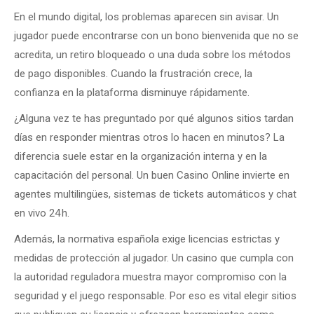
En el mundo digital, los problemas aparecen sin avisar. Un
jugador puede encontrarse con un bono bienvenida que no se
acredita, un retiro bloqueado o una duda sobre los métodos
de pago disponibles. Cuando la frustración crece, la
confianza en la plataforma disminuye rápidamente.
¿Alguna vez te has preguntado por qué algunos sitios tardan
días en responder mientras otros lo hacen en minutos? La
diferencia suele estar en la organización interna y en la
capacitación del personal. Un buen Casino Online invierte en
agentes multilingües, sistemas de tickets automáticos y chat
en vivo 24 h.
Además, la normativa española exige licencias estrictas y
medidas de protección al jugador. Un casino que cumpla con
la autoridad reguladora muestra mayor compromiso con la
seguridad y el juego responsable. Por eso es vital elegir sitios