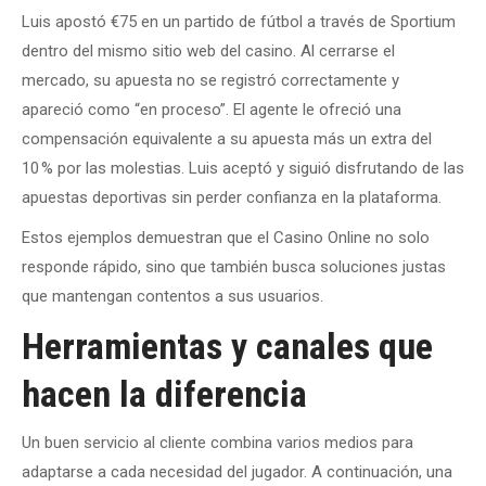
Luis apostó €75 en un partido de fútbol a través de Sportium
dentro del mismo sitio web del casino. Al cerrarse el
mercado, su apuesta no se registró correctamente y
apareció como “en proceso”. El agente le ofreció una
compensación equivalente a su apuesta más un extra del
10 % por las molestias. Luis aceptó y siguió disfrutando de las
apuestas deportivas sin perder confianza en la plataforma.
Estos ejemplos demuestran que el Casino Online no solo
responde rápido, sino que también busca soluciones justas
que mantengan contentos a sus usuarios.
Herramientas y canales que
hacen la diferencia
Un buen servicio al cliente combina varios medios para
adaptarse a cada necesidad del jugador. A continuación, una