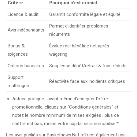
Critère
Pourquoi c’est crucial
Licence & audit
Garantit conformité légale et équité
Permet d’identifier problèmes
Avis indépendants
récurrents
Bonus &
Évalue réel bénéfice net après
exigences
wagering
Options bancaires
Souplesse dépôt/retrait & frais réduits
Support
Réactivité face aux incidents critiques
multilingue
Astuce pratique : avant même d’accepter l’offre
promotionnelle, cliquez sur “Conditions générales” et
notez le nombre minimum de mises exigées ; plus ce
chiffre est bas, moins votre capital sera immobilisé.*
Les avis publiés sur Basketnews.Net offrent également une