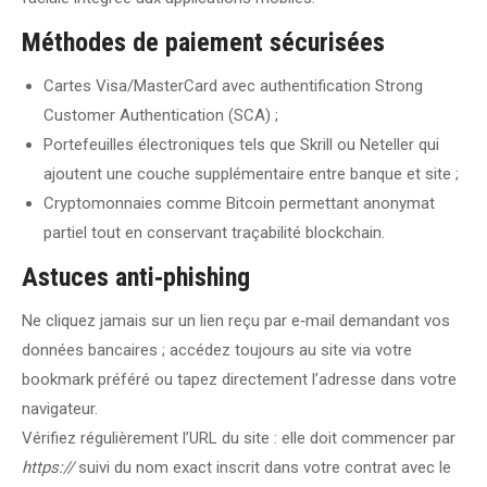
Méthodes de paiement sécurisées
Cartes Visa/MasterCard avec authentification Strong
Customer Authentication (SCA) ;
Portefeuilles électroniques tels que Skrill ou Neteller qui
ajoutent une couche supplémentaire entre banque et site ;
Cryptomonnaies comme Bitcoin permettant anonymat
partiel tout en conservant traçabilité blockchain.
Astuces anti‑phishing
Ne cliquez jamais sur un lien reçu par e‑mail demandant vos
données bancaires ; accédez toujours au site via votre
bookmark préféré ou tapez directement l’adresse dans votre
navigateur.
Vérifiez régulièrement l’URL du site : elle doit commencer par
https://
suivi du nom exact inscrit dans votre contrat avec le