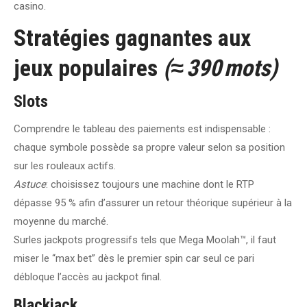
casino.
Stratégies gagnantes aux
jeux populaires
(≈ 390 mots)
Slots
Comprendre le tableau des paiements est indispensable :
chaque symbole possède sa propre valeur selon sa position
sur les rouleaux actifs.
Astuce
: choisissez toujours une machine dont le RTP
dépasse 95 % afin d’assurer un retour théorique supérieur à la
moyenne du marché.
Surles jackpots progressifs tels que Mega Moolah™, il faut
miser le “max bet” dès le premier spin car seul ce pari
débloque l’accès au jackpot final.
Blackjack