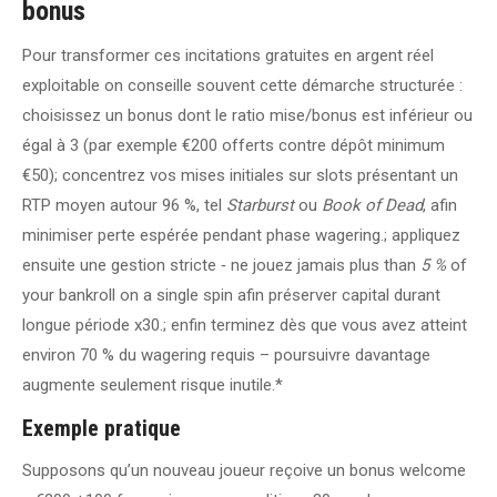
bonus
Pour transformer ces incitations gratuites en argent réel
exploitable on conseille souvent cette démarche structurée :
choisissez un bonus dont le ratio mise/bonus est inférieur ou
égal à 3 (par exemple €200 offerts contre dépôt minimum
€50); concentrez vos mises initiales sur slots présentant un
RTP moyen autour 96 %, tel
Starburst
ou
Book of Dead
, afin
minimiser perte espérée pendant phase wagering.; appliquez
ensuite une gestion stricte ‑ ne jouez jamais plus than
5 %
of
your bankroll on a single spin afin préserver capital durant
longue période x30.; enfin terminez dès que vous avez atteint
environ 70 % du wagering requis – poursuivre davantage
augmente seulement risque inutile.*
Exemple pratique
Supposons qu’un nouveau joueur reçoive un bonus welcome