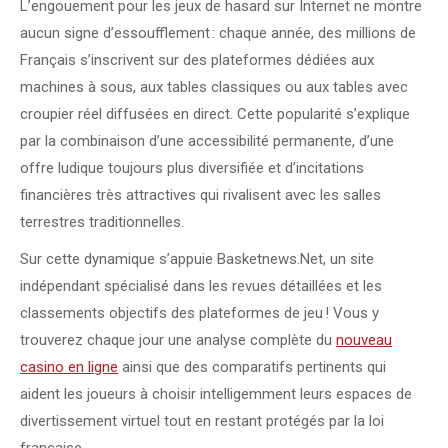
L’engouement pour les jeux de hasard sur Internet ne montre
aucun signe d’essoufflement : chaque année, des millions de
Français s’inscrivent sur des plateformes dédiées aux
machines à sous, aux tables classiques ou aux tables avec
croupier réel diffusées en direct. Cette popularité s’explique
par la combinaison d’une accessibilité permanente, d’une
offre ludique toujours plus diversifiée et d’incitations
financières très attractives qui rivalisent avec les salles
terrestres traditionnelles.
Sur cette dynamique s’appuie Basketnews.Net, un site
indépendant spécialisé dans les revues détaillées et les
classements objectifs des plateformes de jeu ! Vous y
trouverez chaque jour une analyse complète du
nouveau
casino en ligne
ainsi que des comparatifs pertinents qui
aident les joueurs à choisir intelligemment leurs espaces de
divertissement virtuel tout en restant protégés par la loi