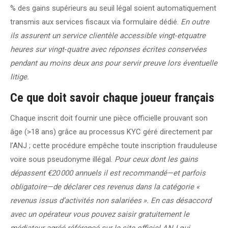
% des gains supérieurs au seuil légal soient automatiquement
transmis aux services fiscaux via formulaire dédié.
En outre
ils assurent un service clientèle accessible vingt‑et­quatre
heures sur vingt‑quatre avec réponses écrites conservées
pendant au moins deux ans pour servir preuve lors éventuelle
litige.
Ce que doit savoir chaque joueur français
Chaque inscrit doit fournir une pièce officielle prouvant son
âge (>18 ans) grâce au processus KYC géré directement par
l’ANJ ; cette procédure empêche toute inscription frauduleuse
voire sous pseudonyme illégal.
Pour ceux dont les gains
dépassent €20 000 annuels il est recommandé—et parfois
obligatoire—de déclarer ces revenus dans la catégorie «
revenus issus d’activités non salariées ». En cas désaccord
avec un opérateur vous pouvez saisir gratuitement le