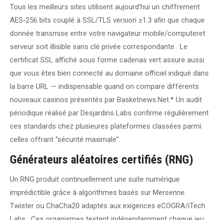
Tous les meilleurs sites utilisent aujourd’hui un chiffrement
AES‑256 bits couplé à SSL/TLS version ≥1​.3 afin que chaque
donnée transmise entre votre navigateur mobile/computeret
serveur soit illisible sans clé privée correspondante . Le
certificat SSL affiché sous forme cadenas vert assure aussi
que vous êtes bien connecté au domaine officiel indiqué dans
la barre URL — indispensable quand on compare différents
nouveaux casinos présentés par Basketnews.Net.* Un audit
périodique réalisé par Desjardins Labs confirme régulièrement
ces standards chez plusieures plateformes classées parmi
celles offrant “sécurité maximale”.
Générateurs aléatoires certifiés (RNG)
Un RNG produit continuellement une suite numérique
imprédictible grâce à algorithmes basés sur Mersenne
Twister ou ChaCha20 adaptés aux exigences eCOGRA/iTech
Labs . Ces organismes testent indépendamment chaque jeu