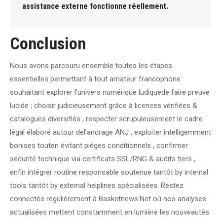
assistance externe fonctionne réellement.
Conclusion
Nous avons parcouru ensemble toutes les étapes
essentielles permettant à tout amateur francophone
souhaitant explorer l’univers numérique ludique​de faire preuve
lucide ; choisir judicieusement grâce à licences vérifiées &
catalogues diversifiés , respecter scrupuleusement le cadre
légal élaboré autour del’ancrage ANJ , exploiter intelligemment
boni­ses touten évitant pièges conditionnels , confirmer
sécurité technique via certificats SSL/RNG & audits tiers ,
enfin intégrer routine responsable soutenue tantôt by internal
tools tantôt by external helplines spécialisées​. Restez
connectés régulièrement à Basketnews.Net où nos analyses
actualisées mettent constamment ​en lumière ​les nouveautés