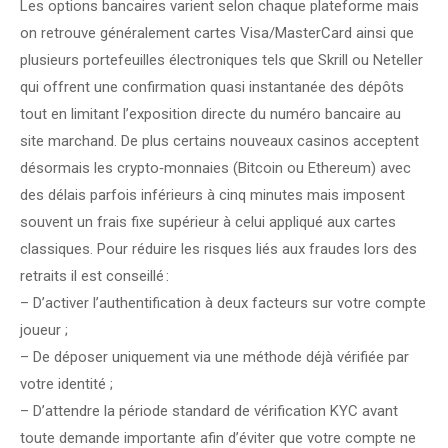
Les options bancaires varient selon chaque plateforme mais
on retrouve généralement cartes Visa/MasterCard ainsi que
plusieurs portefeuilles électroniques tels que Skrill ou Neteller
qui offrent une confirmation quasi instantanée des dépôts
tout en limitant l’exposition directe du numéro bancaire au
site marchand. De plus certains nouveaux casinos acceptent
désormais les crypto‑monnaies (Bitcoin ou Ethereum) avec
des délais parfois inférieurs à cinq minutes mais imposent
souvent un frais fixe supérieur à celui appliqué aux cartes
classiques. Pour réduire les risques liés aux fraudes lors des
retraits il est conseillé :
– D’activer l’authentification à deux facteurs sur votre compte
joueur ;
– De déposer uniquement via une méthode déjà vérifiée par
votre identité ;
– D’attendre la période standard de vérification KYC avant
toute demande importante afin d’éviter que votre compte ne