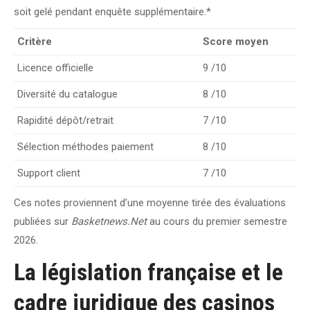
soit gelé pendant enquête supplémentaire.*
Critère
Score moyen
Licence officielle
9 /10
Diversité du catalogue
8 /10
Rapidité dépôt/retrait
7 /10
Sélection méthodes paiement
8 /10
Support client
7 /10
Ces notes proviennent d’une moyenne tirée des évaluations
publiées sur
Basketnews.Net
au cours du premier semestre
2026.
La législation française et le
cadre juridique des casinos