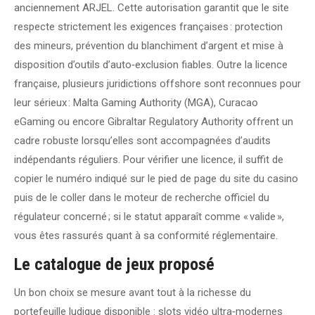
anciennement ARJEL. Cette autorisation garantit que le site
respecte strictement les exigences françaises : protection
des mineurs, prévention du blanchiment d’argent et mise à
disposition d’outils d’auto‑exclusion fiables. Outre la licence
française, plusieurs juridictions offshore sont reconnues pour
leur sérieux : Malta Gaming Authority (MGA), Curacao
eGaming ou encore Gibraltar Regulatory Authority offrent un
cadre robuste lorsqu’elles sont accompagnées d’audits
indépendants réguliers. Pour vérifier une licence, il suffit de
copier le numéro indiqué sur le pied de page du site du casino
puis de le coller dans le moteur de recherche officiel du
régulateur concerné ; si le statut apparaît comme « valide »,
vous êtes rassurés quant à sa conformité réglementaire.
Le catalogue de jeux proposé
Un bon choix se mesure avant tout à la richesse du
portefeuille ludique disponible : slots vidéo ultra‑modernes