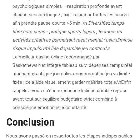
psychologiques simples ­– respiration profonde avant
chaque session longue , fixer minuteur toutes les heures
afin prendre pause courte >5 min .\n
Diversifiez temps
libre hors écran ‑ pratique sports légers , lectures ou
activités créatives permettant reset mental.; cela diminue
risque impulsivité liée dopamine jeu continu.
\n
Le meilleur casino online recommandé par
Basketnews.Net intègre tableau suivi dépenses temps réel
affichant graphique journalier consommation jeu vs limite
fixée ; cela aide visuellement garder maîtrise totale.\nEnfin
rappelez-vous qu’une expérience ludique durable repose
avant tout sur équilibre budgétaire strict combiné à
conscience émotionnelle constante.
Conclusion
Nous avons passé en revue toutes les étapes indispensables