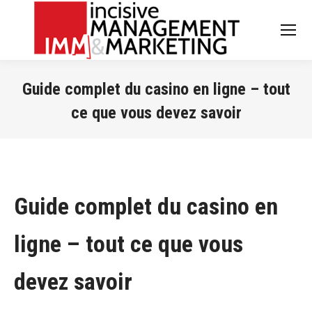
Guide complet du casino en ligne – tout
ce que vous devez savoir
You are here:
Guide complet du casino en
ligne – tout ce que vous
devez savoir