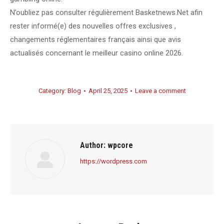
N’oubliez pas consulter régulièrement Basketnews.Net afin
rester informé(e) des nouvelles offres exclusives ,
changements réglementaires français ainsi que avis
actualisés concernant le meilleur casino online 2026.
Category:
Blog
April 25, 2025
Leave a comment
Author:
wpcore
https://wordpress.com