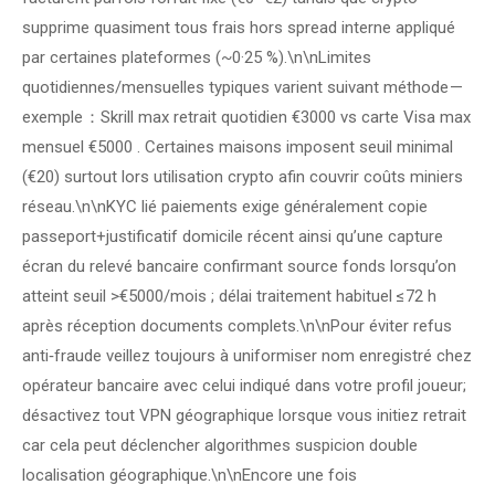
supprime quasiment tous frais hors spread interne appliqué
par certaines plateformes (~0·25 %).\n\nLimites
quotidiennes/mensuelles typiques varient suivant méthode —
exemple ：Skrill max retrait quotidien €3000 vs carte Visa max
mensuel €5000 . Certaines maisons imposent seuil minimal
(€20) surtout lors utilisation crypto afin couvrir coûts miniers
réseau.\n\nKYC lié paiements exige généralement copie
passeport+justificatif domicile récent ainsi qu’une capture
écran du relevé bancaire confirmant source fonds lorsqu’on
atteint seuil >€5000/mois ; délai traitement habituel ≤72 h
après réception documents complets.\n\nPour éviter refus
anti‑fraude veillez toujours à uniformiser nom enregistré chez
opérateur bancaire avec celui indiqué dans votre profil joueur;
désactivez tout VPN géographique lorsque vous initiez retrait
car cela peut déclencher algorithmes suspicion double
localisation géographique.\n\nEncore une fois