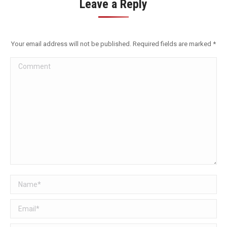
Leave a Reply
Your email address will not be published. Required fields are marked
*
Comment
Name *
Email *