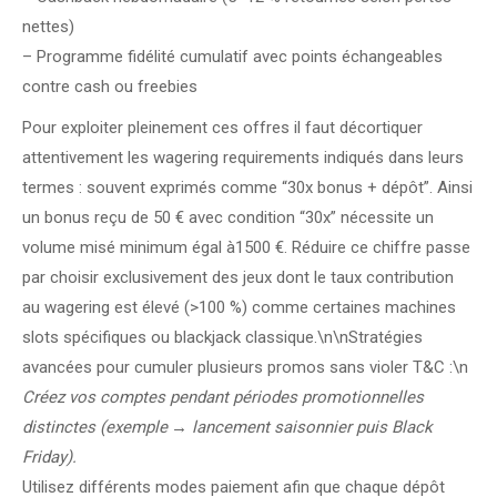
nettes)
– Programme fidélité cumulatif avec points échangeables
contre cash ou freebies
Pour exploiter pleinement ces offres il faut décortiquer
attentivement les wagering requirements indiqués dans leurs
termes : souvent exprimés comme “30x bonus + dépôt”. Ainsi
un bonus reçu de 50 € avec condition “30x” nécessite un
volume misé minimum égal à​1500 €. Réduire ce chiffre passe
par choisir exclusivement des jeux dont le taux contribution
au wagering est élevé (>100 %) comme certaines machines
slots spécifiques ou blackjack classique.\n\nStratégies
avancées pour cumuler plusieurs promos sans violer T&C :\n
Créez vos comptes pendant périodes promotionnelles
distinctes (exemple → lancement saisonnier puis Black
Friday).
Utilisez différents modes paiement afin que chaque dépôt