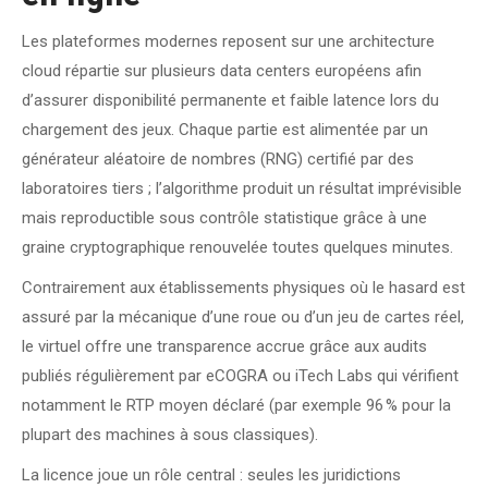
Les plateformes modernes reposent sur une architecture
cloud répartie sur plusieurs data centers européens afin
d’assurer disponibilité permanente et faible latence lors du
chargement des jeux. Chaque partie est alimentée par un
générateur aléatoire de nombres (RNG) certifié par des
laboratoires tiers ; l’algorithme produit un résultat imprévisible
mais reproductible sous contrôle statistique grâce à une
graine cryptographique renouvelée toutes quelques minutes.
Contrairement aux établissements physiques où le hasard est
assuré par la mécanique d’une roue ou d’un jeu de cartes réel,
le virtuel offre une transparence accrue grâce aux audits
publiés régulièrement par eCOGRA ou iTech Labs qui vérifient
notamment le RTP moyen déclaré (par exemple 96 % pour la
plupart des machines à sous classiques).
La licence joue un rôle central : seules les juridictions