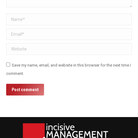
Name *
Email *
Website
Save my name, email, and website in this browser for the next time I
comment.
Post comment