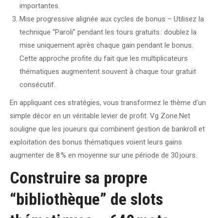
importantes.
Mise progressive alignée aux cycles de bonus – Utilisez la
technique “Paroli” pendant les tours gratuits : doublez la
mise uniquement après chaque gain pendant le bonus.
Cette approche profite du fait que les multiplicateurs
thématiques augmentent souvent à chaque tour gratuit
consécutif.
En appliquant ces stratégies, vous transformez le thème d’un
simple décor en un véritable levier de profit. Vg Zone.Net
souligne que les joueurs qui combinent gestion de bankroll et
exploitation des bonus thématiques voient leurs gains
augmenter de 8 % en moyenne sur une période de 30 jours.
Construire sa propre
“bibliothèque” de slots