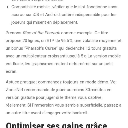
Compatibilité mobile : vérifier que le slot fonctionne sans
accroc sur iOS et Android, critère indispensable pour les
joueurs qui misent en déplacement.
Prenons
Rise of the Pharaoh
comme exemple. Ce titre
propose 20 lignes, un RTP de 96,5 %, une volatilité moyenne et
un bonus “Pharaoh’s Curse” qui déclenche 12 tours gratuits
avec un multiplicateur croissant jusqu’à 5 x. La version mobile
est fluide, les graphismes restent nets même sur un petit
écran.
Astuce pratique : commencez toujours en mode démo. Vg
Zone.Net recommande de jouer au moins 30 minutes en
version gratuite pour juger si le thème vous captive
réellement. Si l’immersion vous semble superficielle, passez à
un autre titre avant d’engager votre bankroll.
Optimiser ses gains grâce