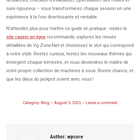
tendances, checklist d’évaluation, optimisation des mises et
suivi rigoureux – vous transformerez chaque session en une
expérience à la fois divertissante et rentable.
N’attendez plus pour mettre ce guide en pratique : visitez le
site casino en ligne
recommandé, explorez les revues
détaillées de Vg Zone.Net et choisissez le slot qui correspond
à votre style. Restez curieux, testez les nouveaux thèmes qui
émergent chaque trimestre, et vous deviendrez le maître de
votre propre collection de machines à sous. Bonne chance, et
que les dieux du jackpot soient avec vous !
Category:
Blog
August 5, 2025
Leave a comment
Author:
wpcore