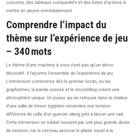
concrets, des tableaux comparatifs et des listes d’actions à
mettre en œuvre immédiatement.
Comprendre l’impact du
thème sur l’expérience de jeu
– 340 mots
Le thème d’une machine à sous n’est pas qu’un décor
décoratif ; il façonne l’ensemble de l’expérience de jeu.
L’immersion commence dès le premier écran, où les
graphismes, la bande‑sonore et le storytelling créent une
atmosphère unique. Un joueur qui se retrouve dans la chaleur
d’une salle de trésor égyptien ressentira une tension
différente de celle d’un guerrier viking prêt à lancer une raid.
Cette immersion se traduit souvent par une plus grande durée
de session, car le cerveau associe le plaisir visuel à la