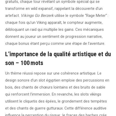
gratuits, chaque tour révélant un symbole spécial qui se
transforme en wild expansif, rappelant la découverte d’un
artefact.
Vikings Go Berzerk
utilise le symbole “Rage Meter” :
chaque fois qu’un Viking apparaît, le compteur augmente,
débloquant un raid qui multiplie les gains. Ces mécaniques
donnent au joueur un sentiment de progression narrative,
chaque bonus étant perçu comme une étape de l’aventure.
L’importance de la qualité artistique et du
son – 100 mots
Un thème réussi repose sur une cohérence artistique. Le
design sonore d’un slot égyptien emploie des percussions en
bois, des chants de chœurs lointains et des bruits de sable
qui renforcent l’immersion. En revanche, les slots vikings
utilisent le cliquetis des épées, le grondement des tempêtes
et des chants de guerre gutturaux. Cette différence auditive
influence la perception du risque : le fracas des haches crée