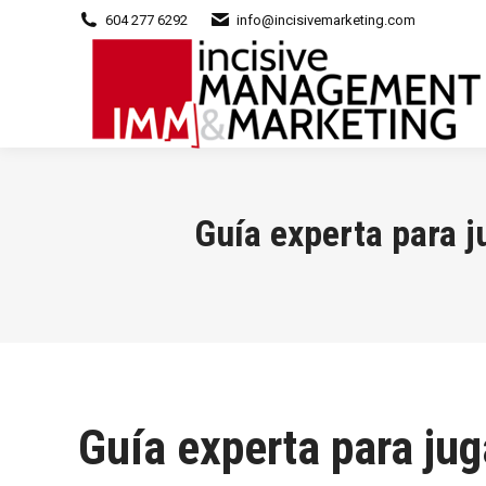
604 277 6292
info@incisivemarketing.com
Guía experta para j
Guía experta para jug