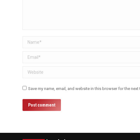
Name *
Email *
Website
Save my name, email, and website in this browser for the next
Post comment