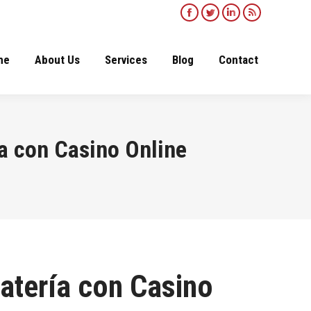
Facebook
Twitter
Linkedin
Rss
page
page
page
page
opens
opens
opens
opens
me
About Us
Services
Blog
Contact
in
in
in
in
new
new
new
new
window
window
window
window
ía con Casino Online
batería con Casino