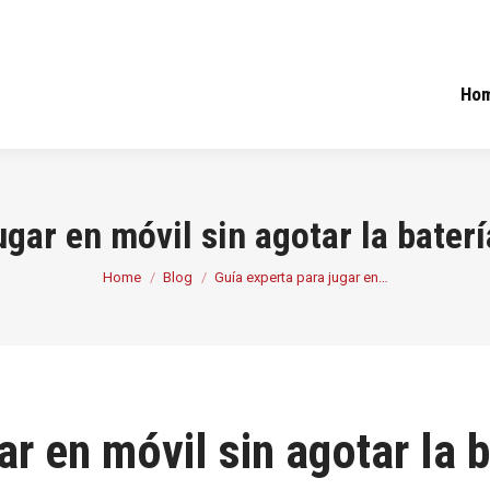
Ho
ugar en móvil sin agotar la bater
You are here:
Home
Blog
Guía experta para jugar en…
ar en móvil sin agotar la 