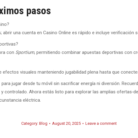
óximos pasos
sino?
; abrir una cuenta en Casino Online es rápido e incluye verificación 
portivas?
bora con
Sportium
, permitiendo combinar apuestas deportivas con cr
e efectos visuales manteniendo jugabilidad plena hasta que conectes
para jugar desde tu móvil sin sacrificar energía ni diversión. Recue
y controlado. Ahora estás listo para explorar las amplias ofertas‑d
rcunstancia eléctrica.
Category:
Blog
August 20, 2025
Leave a comment