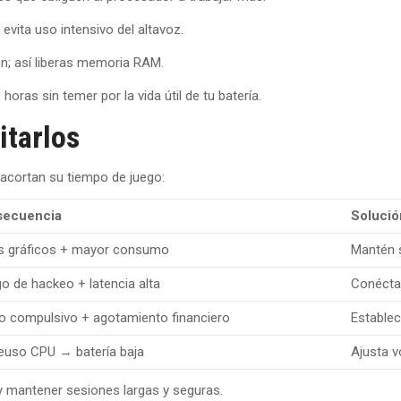
evita uso intensivo del altavoz.
ón; así liberas memoria RAM.
oras sin temer por la vida útil de tu batería.
itarlos
cortan su tiempo de juego:
secuencia
Solució
os gráficos + mayor consumo
Mantén s
o de hackeo + latencia alta
Conéctat
o compulsivo + agotamiento financiero
Estable
euso CPU → batería baja
Ajusta v
 y mantener sesiones largas y seguras.