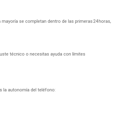
 mayoría se completan dentro de las primeras 24 horas,
ajuste técnico o necesitas ayuda con límites
 la autonomía del teléfono: