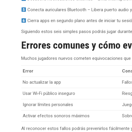
Conecta auriculares Bluetooth – Libera puerto audio y 
Cierra apps en segundo plano antes de iniciar tu sesi
Siguiendo estos seis simples pasos podrás jugar durante h
Errores comunes y cómo ev
Muchos jugadores nuevos cometen equivocaciones que a
Error
Con
No actualizar la app
Fall
Usar Wi‑Fi público inseguro
Riesg
Ignorar límites personales
Jueg
Activar efectos sonoros máximos
Sobr
Al reconocer estos fallos podrás prevenirlos fácilmente