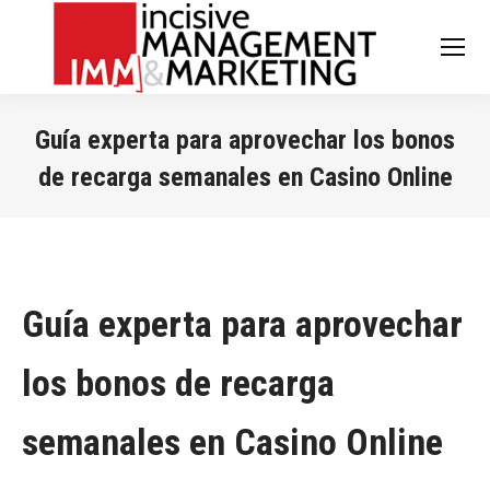
Guía experta para aprovechar los bonos
de recarga semanales en Casino Online
You are here:
Guía experta para aprovechar
los bonos de recarga
semanales en Casino Online