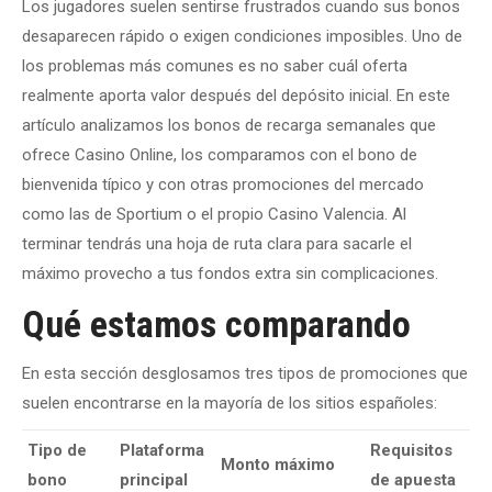
Los jugadores suelen sentirse frustrados cuando sus bonos
desaparecen rápido o exigen condiciones imposibles. Uno de
los problemas más comunes es no saber cuál oferta
realmente aporta valor después del depósito inicial. En este
artículo analizamos los bonos de recarga semanales que
ofrece Casino Online, los comparamos con el bono de
bienvenida típico y con otras promociones del mercado
como las de Sportium o el propio Casino Valencia. Al
terminar tendrás una hoja de ruta clara para sacarle el
máximo provecho a tus fondos extra sin complicaciones.
Qué estamos comparando
En esta sección desglosamos tres tipos de promociones que
suelen encontrarse en la mayoría de los sitios españoles:
Tipo de
Plataforma
Requisitos
Monto máximo
bono
principal
de apuesta