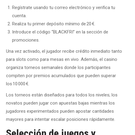
Regístrate usando tu correo electrónico y verifica tu
cuenta.
Realiza tu primer depósito mínimo de 20 €.
Introduce el código “BLACKFRI” en la sección de
promociones.
Una vez activado, el jugador recibe crédito inmediato tanto
para slots como para mesas en vivo. Además, el casino
organiza torneos semanales donde los participantes
compiten por premios acumulados que pueden superar
los 10 000 €.
Los torneos están diseñados para todos los niveles; los
novatos pueden jugar con apuestas bajas mientras los
jugadores experimentados pueden apostar cantidades
mayores para intentar escalar posiciones rápidamente.
Selección de juegos y