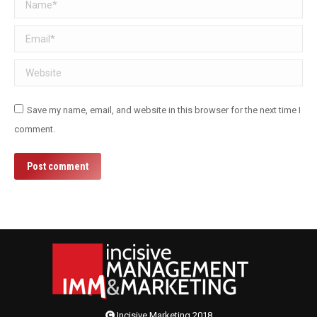
Name *
Email *
Website
Save my name, email, and website in this browser for the next time I
comment.
Post comment
Incisive Marketing 2018