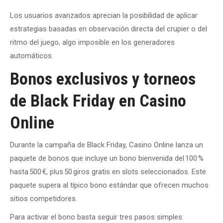
Los usuarios avanzados aprecian la posibilidad de aplicar
estrategias basadas en observación directa del crupier o del
ritmo del juego, algo imposible en los generadores
automáticos.
Bonos exclusivos y torneos
de Black Friday en Casino
Online
Durante la campaña de Black Friday, Casino Online lanza un
paquete de bonos que incluye un bono bienvenida del 100 %
hasta 500 €, plus 50 giros gratis en slots seleccionados. Este
paquete supera al típico bono estándar que ofrecen muchos
sitios competidores.
Para activar el bono basta seguir tres pasos simples: