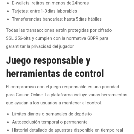
E‑wallets: retiros en menos de 24 horas
Tarjetas: entre 1‑3 días laborables
Transferencias bancarias: hasta 5 días hábiles
Todas las transacciones están protegidas por cifrado
SSL 256‑bits y cumplen con la normativa GDPR para
garantizar la privacidad del jugador.
Juego responsable y
herramientas de control
El compromiso con el juego responsable es una prioridad
para Casino Online. La plataforma incluye varias herramientas
que ayudan a los usuarios a mantener el control:
Límites diarios o semanales de depósito
Autoexclusión temporal o permanente
Historial detallado de apuestas disponible en tiempo real