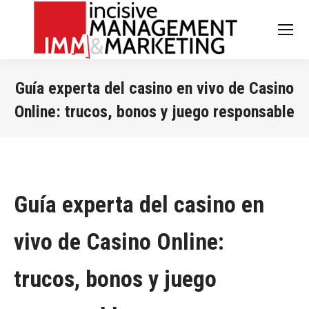
Guía experta del casino en vivo de Casino
Online: trucos, bonos y juego responsable
You are here:
Guía experta del casino en
vivo de Casino Online:
trucos, bonos y juego