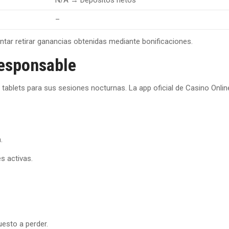
N/A → Depósitos netos
–
entar retirar ganancias obtenidas mediante bonificaciones.
responsable
ablets para sus sesiones nocturnas. La app oficial de Casino Onlin
.
s activas.
esto a perder.