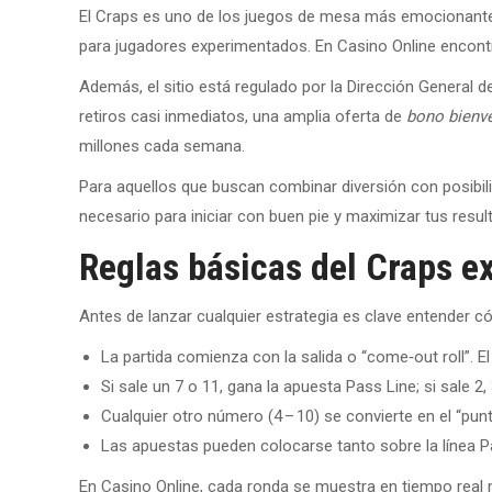
El Craps es uno de los juegos de mesa más emocionantes
para jugadores experimentados. En Casino Online encontra
Además, el sitio está regulado por la Dirección General 
retiros casi inmediatos, una amplia oferta de
bono bienv
millones cada semana.
Para aquellos que buscan combinar diversión con posibi
necesario para iniciar con buen pie y maximizar tus resu
Reglas básicas del Craps e
Antes de lanzar cualquier estrategia es clave entender c
La partida comienza con la salida o “come‑out roll”. El
Si sale un 7 o 11, gana la apuesta Pass Line; si sale 2, 
Cualquier otro número (4 – 10) se convierte en el “punt
Las apuestas pueden colocarse tanto sobre la línea 
En Casino Online, cada ronda se muestra en tiempo real me