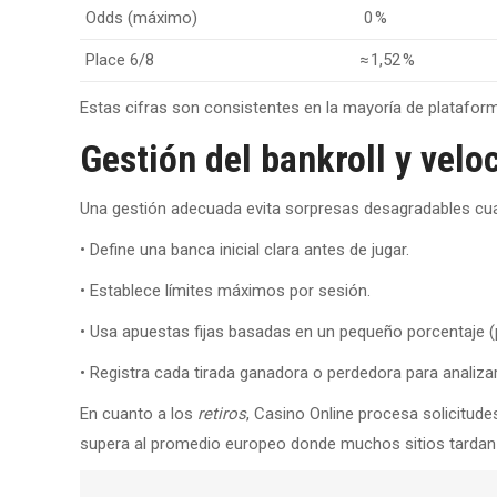
Odds (máximo)
0 %
Place 6/8
≈ 1,52 %
Estas cifras son consistentes en la mayoría de plataforma
Gestión del bankroll y veloc
Una gestión adecuada evita sorpresas desagradables cua
• Define una banca inicial clara antes de jugar.
• Establece límites máximos por sesión.
• Usa apuestas fijas basadas en un pequeño porcentaje (po
• Registra cada tirada ganadora o perdedora para analiza
En cuanto a los
retiros
, Casino Online procesa solicitud
supera al promedio europeo donde muchos sitios tardan h