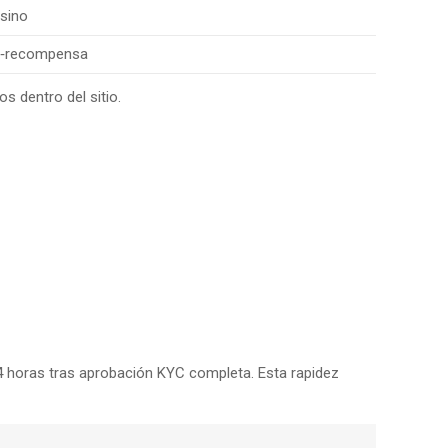
asino
go‑recompensa
s dentro del sitio.
4 horas tras aprobación KYC completa. Esta rapidez