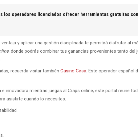
os los operadores licenciados ofrecer herramientas gratuitas con
 ventaja y aplicar una gestión disciplinada te permitirá disfrutar a
line
, donde podrás combinar tus ganancias provenientes tanto del 
.
das, recuerda visitar también
Casino Cirsa
. Este operador español 
 e innovadora mientras juegas al Craps online, este portal reúne todo 
ra asistirte cuando lo necesites.
abilidad.
s.