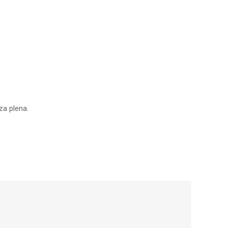
a plena.​