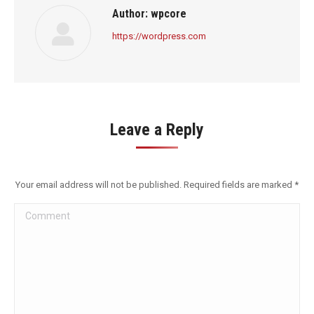
Author:
wpcore
https://wordpress.com
Leave a Reply
Your email address will not be published. Required fields are marked
*
Comment