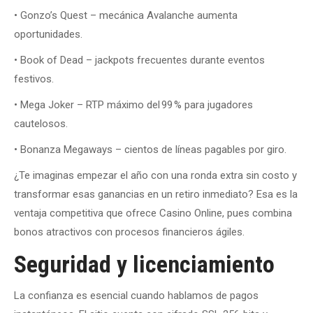
• Gonzo’s Quest – mecánica Avalanche aumenta
oportunidades.
• Book of Dead – jackpots frecuentes durante eventos
festivos.
• Mega Joker – RTP máximo del 99 % para jugadores
cautelosos.
• Bonanza Megaways – cientos de líneas pagables por giro.
¿Te imaginas empezar el año con una ronda extra sin costo y
transformar esas ganancias en un retiro inmediato? Esa es la
ventaja competitiva que ofrece Casino Online, pues combina
bonos atractivos con procesos financieros ágiles.
Seguridad y licenciamiento
La confianza es esencial cuando hablamos de pagos