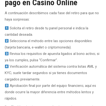
pago en Casino Online
A continuación describimos cada fase del retiro para que no
haya sorpresas:
Solicita el retiro desde tu panel personal e indica la
cantidad deseada.
Selecciona el método entre las opciones disponibles
(tarjeta bancaria, e‑wallet o criptomoneda).
Revisa los requisitos de apuesta ligados al bono activo; si
ya los cumples, pulsa “Confirmar”.
Verificación automática del sistema contra listas AML y
KYC; suele tardar segundos si ya tienes documentos
cargados previamente.
Aprobación final por parte del equipo financiero; aquí es
donde ocurre la mayor diferencia entre métodos lentos y
rápidos.