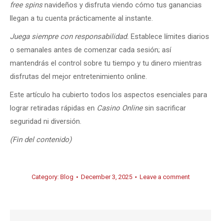
free spins
navideños y disfruta viendo cómo tus ganancias
llegan a tu cuenta prácticamente al instante.
Juega siempre con responsabilidad.
Establece límites diarios
o semanales antes de comenzar cada sesión; así
mantendrás el control sobre tu tiempo y tu dinero mientras
disfrutas del mejor entretenimiento online.
Este artículo ha cubierto todos los aspectos esenciales para
lograr retiradas rápidas en
Casino Online
sin sacrificar
seguridad ni diversión.
(Fin del contenido)
Category:
Blog
December 3, 2025
Leave a comment