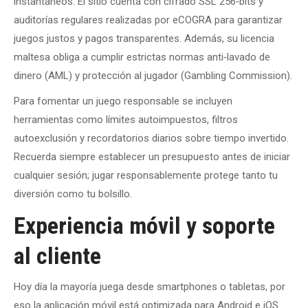
instantáneos. El sitio cuenta con cifrado SSL 256‑bits y
auditorías regulares realizadas por eCOGRA para garantizar
juegos justos y pagos transparentes. Además, su licencia
maltesa obliga a cumplir estrictas normas anti‑lavado de
dinero (AML) y protección al jugador (Gambling Commission).
Para fomentar un juego responsable se incluyen
herramientas como límites autoimpuestos, filtros
autoexclusión y recordatorios diarios sobre tiempo invertido.
Recuerda siempre establecer un presupuesto antes de iniciar
cualquier sesión; jugar responsablemente protege tanto tu
diversión como tu bolsillo.
Experiencia móvil y soporte
al cliente
Hoy día la mayoría juega desde smartphones o tabletas, por
eso la aplicación móvil está optimizada para Android e iOS