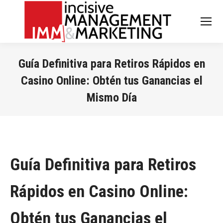
Guía Definitiva para Retiros Rápidos en
Casino Online: Obtén tus Ganancias el
Mismo Día
You are here:
Guía Definitiva para Retiros
Rápidos en Casino Online:
Obtén tus Ganancias el