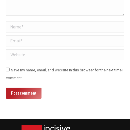
Name *
Email *
Website
Save my name, email, and website in this browser for the next time I
comment.
Post comment