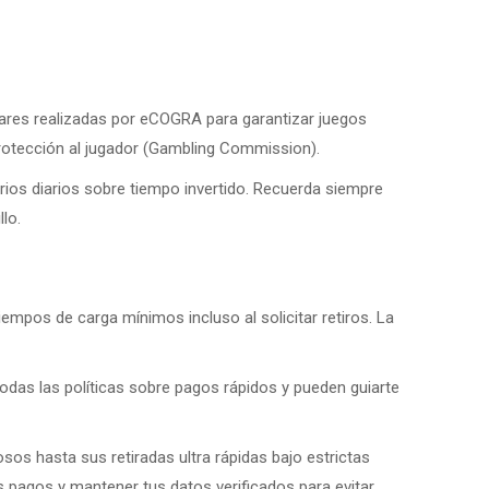
lares realizadas por eCOGRA para garantizar juegos
protección al jugador (Gambling Commission).
ios diarios sobre tiempo invertido. Recuerda siempre
lo.
empos de carga mínimos incluso al solicitar retiros. La
 todas las políticas sobre pagos rápidos y pueden guiarte
s hasta sus retiradas ultra rápidas bajo estrictas
 los pagos y mantener tus datos verificados para evitar