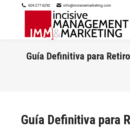
604 277 6292
info@incisivemarketing.com
Guía Definitiva para Reti
Guía Definitiva para 