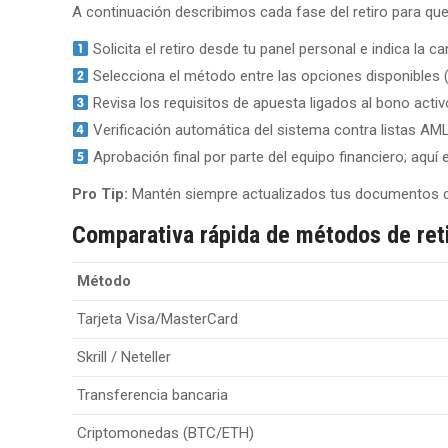
A continuación describimos cada fase del retiro para qu
Solicita el retiro desde tu panel personal e indica la c
Selecciona el método entre las opciones disponibles (t
Revisa los requisitos de apuesta ligados al bono activo
Verificación automática del sistema contra listas AM
Aprobación final por parte del equipo financiero; aquí
Pro Tip:
Mantén siempre actualizados tus documentos de i
Comparativa rápida de métodos de ret
Método
Tarjeta Visa/MasterCard
Skrill / Neteller
Transferencia bancaria
Criptomonedas (BTC/ETH)