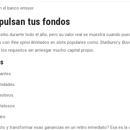
n el banco emisor.
mpulsan tus fondos
sitio durante todo el año, pero su valor real se muestra cuando pued
es con
free spins
ilimitados en slots populares como
Starburst
y
Boo
 los requisitos sin arriesgar mucho capital propio.
os
iantes.
nidades.
estivos.
telosos.
iro.
to y transformar esas ganancias en un retiro inmediato? Esa es la 