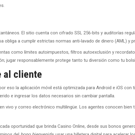
es.
ntáneos. El sitio cuenta con cifrado SSL 256‑bits y auditorías regu
sa obliga a cumplir estrictas normas anti‑lavado de dinero (AML) y 
ntas como límites autoimpuestos, filtros autoexclusión y recordator
ón; jugar responsablemente protege tanto tu diversión como tu bolsil
 al cliente
or eso la aplicación móvil está optimizada para Android e iOS con ti
rido e ingresar los datos necesarios sin cambiar pantalla.
at en vivo y correo electrónico multilingüe. Los agentes conocen bien
da oportunidad que brinda Casino Online, desde sus bonos generoso
érminos del
bono bienvenida
, usar una billetera digital para acelerar