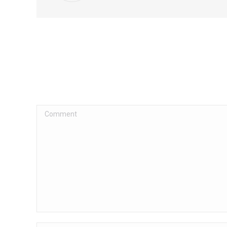
Comment