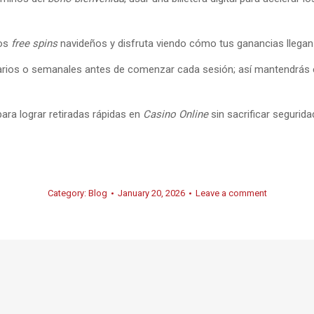
los
free spins
navideños y disfruta viendo cómo tus ganancias llegan 
arios o semanales antes de comenzar cada sesión; así mantendrás el
ara lograr retiradas rápidas en
Casino Online
sin sacrificar seguridad
Category:
Blog
January 20, 2026
Leave a comment