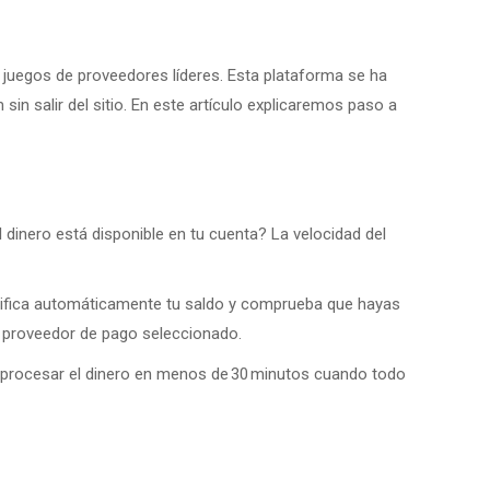
0 juegos de proveedores líderes. Esta plataforma se ha
in salir del sitio. En este artículo explicaremos paso a
 dinero está disponible en tu cuenta? La velocidad del
erifica automáticamente tu saldo y comprueba que hayas
l proveedor de pago seleccionado.
en procesar el dinero en menos de 30 minutos cuando todo