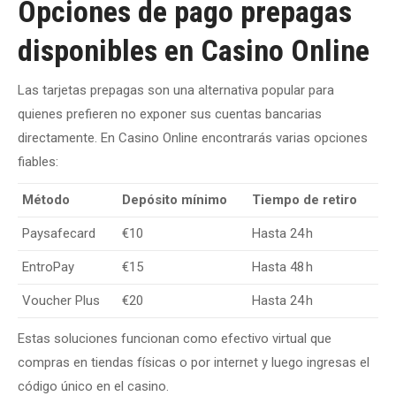
Opciones de pago prepagas
disponibles en Casino Online
Las tarjetas prepagas son una alternativa popular para
quienes prefieren no exponer sus cuentas bancarias
directamente. En Casino Online encontrarás varias opciones
fiables:
Método
Depósito mínimo
Tiempo de retiro
Paysafecard
€10
Hasta 24 h
EntroPay
€15
Hasta 48 h
Voucher Plus
€20
Hasta 24 h
Estas soluciones funcionan como efectivo virtual que
compras en tiendas físicas o por internet y luego ingresas el
código único en el casino.