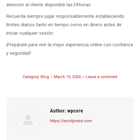
atención al cliente disponible las 24 horas.
Recuerda siempre jugar responsablemente estableciendo
límites diarios tanto en tiempo como en dinero antes de
iniciar cualquier sesión.
¡Prepárate para vivir la mejor experiencia online con confianza
y seguridad!
Category:
Blog
March 15, 2026
Leave a comment
Author:
wpcore
https://wordpress.com