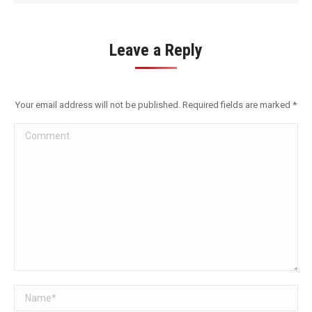
Leave a Reply
Your email address will not be published. Required fields are marked
*
Comment
Name *