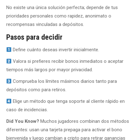
No existe una única solución perfecta; depende de tus
prioridades personales como rapidez, anonimato o
recompensas vinculadas a depósitos.
Pasos para decidir
Define cuánto deseas invertir inicialmente.
Valora si prefieres recibir bonos inmediatos o aceptar
tiempos más largos por mayor privacidad.
Comprueba los límites máximos diarios tanto para
depósitos como para retiros.
Elige un método que tenga soporte al cliente rápido en
caso de incidencias.
Did You Know?
Muchos jugadores combinan dos métodos
diferentes: usan una tarjeta prepaga para activar el bono
bienvenida y luego cambian a cripto para retirar ganancias