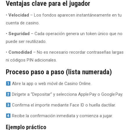
Ventajas clave para el jugador
•
Velocidad
– Los fondos aparecen instantáneamente en tu
cuenta de casino.
•
Seguridad
– Cada operación genera un token único que no
puede ser reutilizado.
•
Comodidad
– No es necesario recordar contraseñas largas
ni códigos PIN adicionales.
Proceso paso a paso (lista numerada)
Abre la app o web móvil de Casino Online.
Dirígete a “Depositar” y selecciona Apple Pay o Google Pay.
Confirma el importe mediante Face ID o huella dactilar.
Recibe la confirmación inmediata y comienza a jugar.
Ejemplo práctico