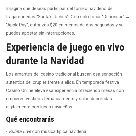
Imagina que deseas participar del torneo navideño de
tragamonedas “Santa’s Riches”. Con solo tocar “Depositar” →
“Apple Pay”, autorizas $20 en menos de dos segundos y ya
puedes apostar sin interrupciones.
Experiencia de juego en vivo
durante la Navidad
Los amantes del casino tradicional buscan esa sensación
auténtica del crupier frente a ellos. En temporada festiva
Casino Online eleva esa experiencia ofreciendo mesas con
crupieres vestidos temáticamente y salas decoradas
digitalmente con luces navideñas.
Qué encontrarás
•
Ruleta Live
con música típica navideña.