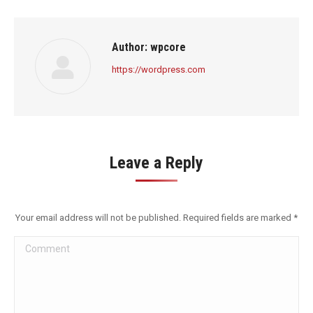
Author:
wpcore
https://wordpress.com
Leave a Reply
Your email address will not be published. Required fields are marked
*
Comment