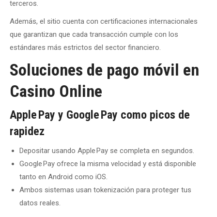
terceros.
Además, el sitio cuenta con certificaciones internacionales
que garantizan que cada transacción cumple con los
estándares más estrictos del sector financiero.
Soluciones de pago móvil en
Casino Online
Apple Pay y Google Pay como picos de
rapidez
Depositar usando Apple Pay se completa en segundos.
Google Pay ofrece la misma velocidad y está disponible
tanto en Android como iOS.
Ambos sistemas usan tokenización para proteger tus
datos reales.