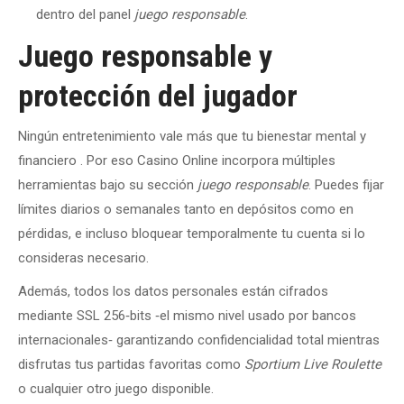
dentro del panel
juego responsable
.
Juego responsable y
protección del jugador
Ningún entretenimiento vale más que tu bienestar mental y
financiero . Por eso Casino Online incorpora múltiples
herramientas bajo su sección
juego responsable
. Puedes fijar
límites diarios o semanales tanto en depósitos como en
pérdidas, e incluso bloquear temporalmente tu cuenta si lo
consideras necesario.
Además, todos los datos personales están cifrados
mediante SSL 256‑bits ‑​el mismo nivel usado por bancos
internacionales‑ garantizando confidencialidad total mientras
disfrutas tus partidas favoritas como
Sportium Live Roulette
o cualquier otro juego disponible.