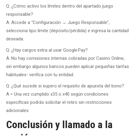
Q: ¿Cómo activo los límites dentro del apartado juego
responsable?
A: Accede a “Configuración → Juego Responsable”,
selecciona tipo límite (depósito/pérdida) e ingresa la cantidad
deseada.​
Q: ¿Hay cargos extra al usar Google Pay?
A: No hay comisiones internas cobradas por Casino Online;
sin embargo algunos bancos pueden aplicar pequeñas tarifas
habituales‑ verifica con tu entidad.​
Q: ¿Qué sucede si supero el requisito de apuesta del bono?
A = Una vez cumplido x35 o x40 según condiciones
específicas podrás solicitar el retiro sin restricciones
adicionales.
Conclusión y llamado a la