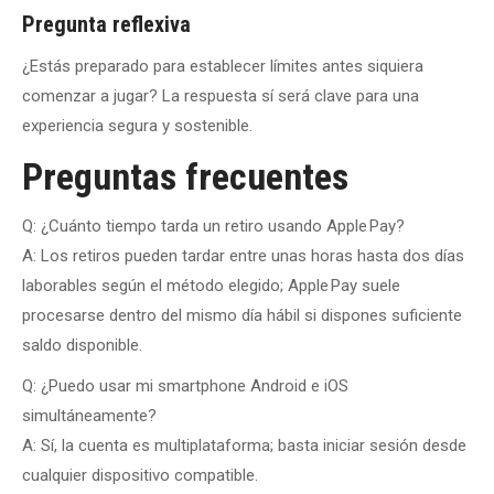
Pregunta reflexiva
¿Estás preparado para establecer límites antes siquiera
comenzar a jugar? La respuesta sí será clave para una
experiencia segura y sostenible.
Preguntas frecuentes
Q: ¿Cuánto tiempo tarda un retiro usando Apple Pay?
A: Los retiros pueden tardar entre unas horas hasta dos días
laborables según el método elegido; Apple Pay suele
procesarse dentro del mismo día hábil si dispones suficiente
saldo disponible.​
Q: ¿Puedo usar mi smartphone Android e iOS
simultáneamente?
A: Sí, la cuenta es multiplataforma; basta iniciar sesión desde
cualquier dispositivo compatible.​