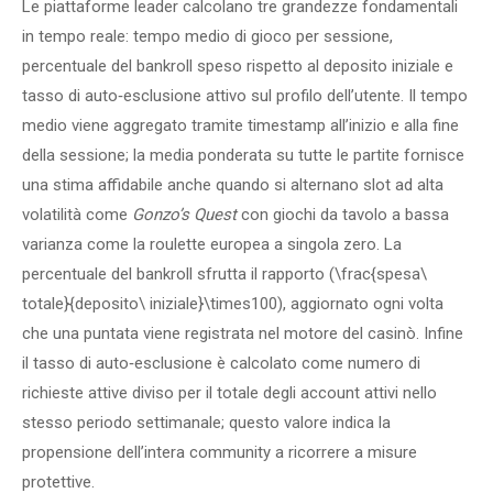
Le piattaforme leader calcolano tre grandezze fondamentali
in tempo reale: tempo medio di gioco per sessione,
percentuale del bankroll speso rispetto al deposito iniziale e
tasso di auto‑esclusione attivo sul profilo dell’utente. Il tempo
medio viene aggregato tramite timestamp all’inizio e alla fine
della sessione; la media ponderata su tutte le partite fornisce
una stima affidabile anche quando si alternano slot ad alta
volatilità come
Gonzo’s Quest
con giochi da tavolo a bassa
varianza come la roulette europea a singola zero. La
percentuale del bankroll sfrutta il rapporto (\frac{spesa\
totale}{deposito\ iniziale}\times100), aggiornato ogni volta
che una puntata viene registrata nel motore del casinò. Infine
il tasso di auto‑esclusione è calcolato come numero di
richieste attive diviso per il totale degli account attivi nello
stesso periodo settimanale; questo valore indica la
propensione dell’intera community a ricorrere a misure
protettive.