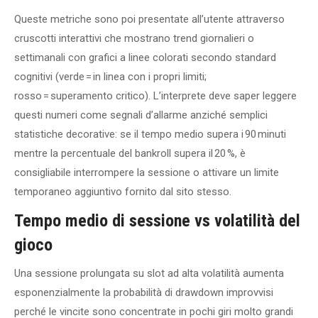
Queste metriche sono poi presentate all’utente attraverso
cruscotti interattivi che mostrano trend giornalieri o
settimanali con grafici a linee colorati secondo standard
cognitivi (verde = in linea con i propri limiti;
rosso = superamento critico). L’interprete deve saper leggere
questi numeri come segnali d’allarme anziché semplici
statistiche decorative: se il tempo medio supera i 90 minuti
mentre la percentuale del bankroll supera il 20 %, è
consigliabile interrompere la sessione o attivare un limite
temporaneo aggiuntivo fornito dal sito stesso.
Tempo medio di sessione vs volatilità del
gioco
Una sessione prolungata su slot ad alta volatilità aumenta
esponenzialmente la probabilità di drawdown improvvisi
perché le vincite sono concentrate in pochi giri molto grandi