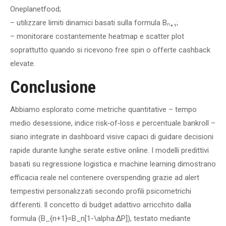
Oneplanetfood;
– utilizzare limiti dinamici basati sulla formula Bₙ₊₁;
– monitorare costantemente heatmap e scatter plot
soprattutto quando si ricevono free spin o offerte cashback
elevate.
Conclusione
Abbiamo esplorato come metriche quantitative – tempo
medio de​sessione, indice risk‑of‑loss e percentuale bankroll –
siano integrate in dashboard visive capaci di guidare decisioni
rapide durante lunghe serate estive online. I modelli predittivi
basati su regressione logistica e machine learning dimostrano
efficacia reale nel contenere overspending grazie ad alert
tempestivi personalizzati secondo profili psicometric​hi
differenti. Il concetto di budget adattivo arricchito dalla
formula (B_{n+1}=B_n[1-\alpha·ΔP]), testato mediante