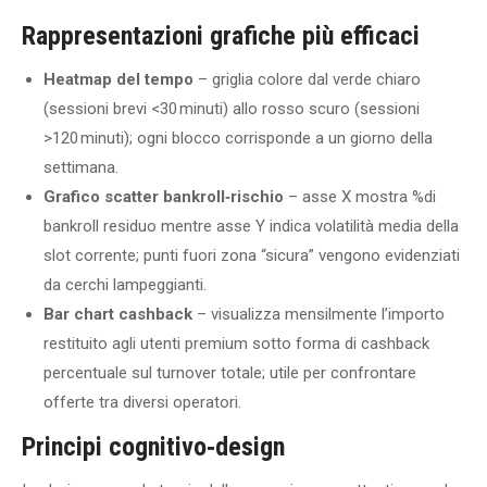
Rappresentazioni grafiche più efficaci
Heatmap del tempo
– griglia colore dal verde chiaro
(sessioni brevi <30 minuti) allo rosso scuro (sessioni
>120 minuti); ogni blocco corrisponde a un giorno della
settimana.
Grafico scatter bankroll‑rischio
– asse X mostra %di
bankroll residuo mentre asse Y indica volatilità media della
slot corrente; punti fuori zona “sicura” vengono evidenziati
da cerchi lampeggianti.
Bar chart cashback
– visualizza mensilmente l’importo
restituito agli utenti premium sotto forma di cashback
percentuale sul turnover totale; utile per confrontare
offerte tra diversi operatori.
Principi cognitivo‑design