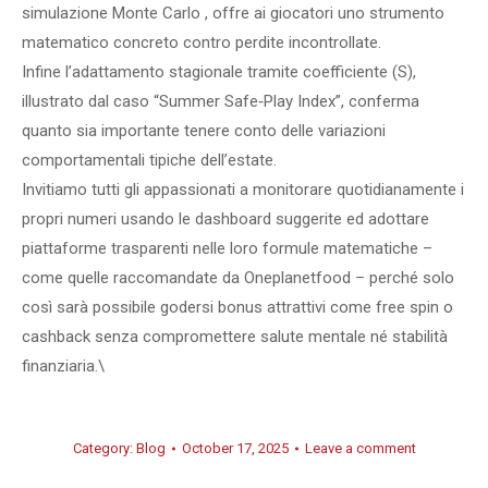
simulazione Monte Carlo , offre ai giocatori uno strumento
matematico concreto contro perdite incontrollate.
Infine l’adattamento stagionale tramite coefficiente (S),
illustrato dal caso “Summer Safe‑Play Index”, conferma
quanto sia importante tenere conto delle variazioni
comportamentali tipiche dell’estate.
Invitiamo tutti gli appassionati a monitorare quotidianamente i
propri numeri usando le dashboard suggerite ed adottare
piattaforme trasparenti nelle loro formule matematiche –
come quelle raccomandate da Oneplanetfood – perché solo
così sarà possibile godersi bonus attrattivi come free spin o
cashback senza compromettere salute mentale né stabilità
finanziaria.\
Category:
Blog
October 17, 2025
Leave a comment