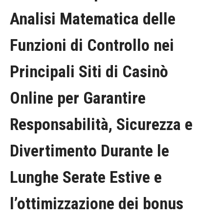
Analisi Matematica delle
Funzioni di Controllo nei
Principali Siti di Casinò
Online per Garantire
Responsabilità, Sicurezza e
Divertimento Durante le
Lunghe Serate Estive e
l’ottimizzazione dei bonus