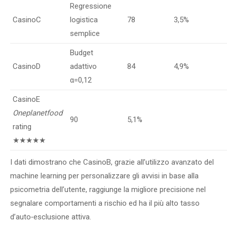
Regressione
CasinoC
logistica
78
3,5%
semplice
Budget
CasinoD
adattivo
84
4,9%
α=0,12
CasinoE
Oneplanetfood
90
5,1%
rating
★★★★★
I dati dimostrano che CasinoB, grazie all’utilizzo avanzato del
machine learning per personalizzare gli avvisi in base alla
psicometria dell’utente, raggiunge la migliore precisione nel
segnalare comportamenti a rischio ed ha il più alto tasso
d’auto‑esclusione attiva.