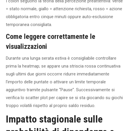
I colori seguono la teoria della percezione preattentiva: verde
= stato normale, giallo = attenzione richiesta, rosso = azione
obbligatoria entro cinque minuti oppure auto‑esclusione
temporanea consigliata.
Come leggere correttamente le
visualizzazioni
Durante una lunga serata estiva è consigliabile controllare
prima la heatmap; se appare una striscia rossa continuativa
sugli ultimi due giorni occorre ridurre immediatamente
l’importo delle puntate o attivare un limite temporale
aggiuntivo tramite pulsante “Pause”. Successivamente si
verifica lo scatter plot per capire se si sta giocando su giochi
troppo volatili rispetto al proprio saldo residuo.
Impatto stagionale sulle