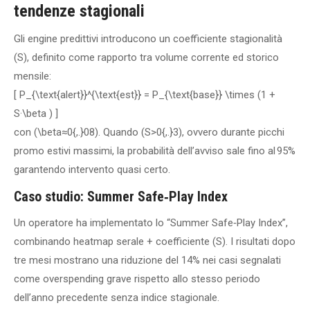
tendenze stagionali
Gli engine predittivi introducono un coefficiente stagionalità
(S), definito come rapporto tra volume corrente ed storico
mensile:
[ P_{\text{alert}}^{\text{est}} = P_{\text{base}} \times (1 +
S·\beta ) ]
con (\beta≈0{,.}08). Quando (S>0{,.}3), ovvero durante picchi
promo estivi massimi, la probabilità dell’avviso sale fino al 95%​
garantendo intervento quasi certo.
Caso studio: Summer Safe‑Play Index
Un operatore ha implementato lo “Summer Safe‑Play Index”,
combinando heatmap serale + coefficiente (S). I risultati dopo
tre mesi mostrano una riduzione del 14% nei casi segnalati
come overspending grave rispetto allo stesso periodo
dell’anno precedente senza indice stagionale.