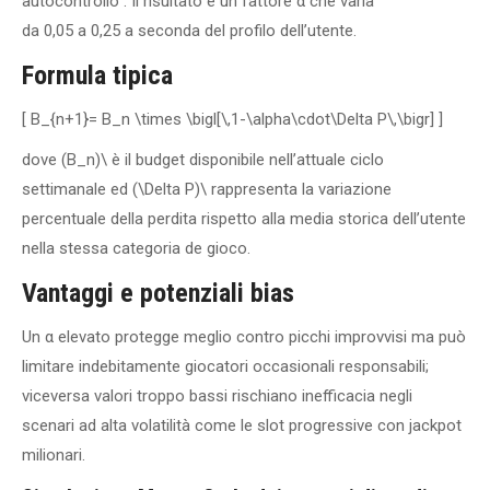
autocontrollo”. Il risultato è un fattore α che varia
da 0,05 a 0,25 a seconda del profilo dell’utente.
Formula tipica
[ B_{n+1}= B_n \times \bigl[\,1-\alpha\cdot\Delta P\,\bigr] ]
dove (B_n)\ è il budget disponibile nell’attuale ciclo
settimanale ed (\Delta P)\ rappresenta la variazione
percentuale della perdita rispetto alla media storica dell’utente
nella stessa categoria de gioco.
Vantaggi e potenziali bias
Un α elevato protegge meglio contro picchi improvvisi ma può
limitare indebitamente giocatori occasionali responsabili;
viceversa valori troppo bassi rischiano inefficacia negli
scenari ad alta volatilità come le slot progressive con jackpot
milionari.