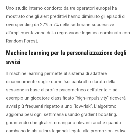
Uno studio interno condotto da tre operatori europei ha
mostrato che gli alert predittivi hanno diminuito gli episodi di
overspending da 22% a 7% nelle settimane successive
all’implementazione della regressione logistica combinata con
Random Forest.
Machine learning per la personalizzazione degli
avvisi
Il machine learning permette al sistema di adattare
dinamicamente soglie come %di bankroll o durata della
sessione in base al profilo psicometrico dell’utente – ad
esempio un giocatore classificato “high‑impulsivity” riceverà
avvisi più frequenti rispetto a uno “low‑risk”. L’algoritmo
aggiorna pesi ogni settimana usando gradient boosting,
garantendo che gli alert rimangano rilevanti anche quando
cambiano le abitudini stagionali legate alle promozioni estive.