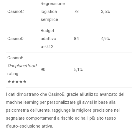
Regressione
CasinoC
logistica
78
3,5%
semplice
Budget
CasinoD
adattivo
84
4,9%
α=0,12
CasinoE
Oneplanetfood
90
5,1%
rating
★★★★★
I dati dimostrano che CasinoB, grazie all’utilizzo avanzato del
machine learning per personalizzare gli avvisi in base alla
psicometria dell’utente, raggiunge la migliore precisione nel
segnalare comportamenti a rischio ed ha il più alto tasso
d’auto‑esclusione attiva.