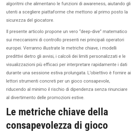
algoritmi che alimentano le funzioni di awareness, aiutando gli
utenti a scegliere piattaforme che mettono al primo posto la
sicurezza del giocatore.
Il presente articolo propone un vero “deep‑dive” matematico
sui meccanismi di controllo presenti nei principali operatori
europei. Verranno illustrate le metriche chiave, i modelli
predittivi dietro gli avvisi, i calcoli dei limiti personalizzati e le
visualizzazioni più efficaci per interpretare rapidamente i dati
durante una sessione estiva prolungata. L’obiettivo è fornire ai
lettori strumenti concreti per un gioco consapevole,
riducendo al minimo il rischio di dipendenza senza rinunciare
al divertimento delle promozioni estive.
Le metriche chiave della
consapevolezza di gioco