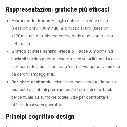
Rappresentazioni grafiche più efficaci
Heatmap del tempo
– griglia colore dal verde chiaro
(sessioni brevi <30 minuti) allo rosso scuro (sessioni
>120 minuti); ogni blocco corrisponde a un giorno della
settimana.
Grafico scatter bankroll‑rischio
– asse X mostra %di
bankroll residuo mentre asse Y indica volatilità media della
slot corrente; punti fuori zona “sicura” vengono evidenziati
da cerchi lampeggianti.
Bar chart cashback
– visualizza mensilmente l’importo
restituito agli utenti premium sotto forma di cashback
percentuale sul turnover totale; utile per confrontare
offerte tra diversi operatori.
Principi cognitivo‑design