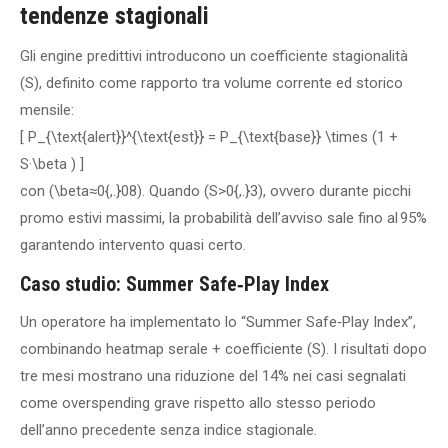
tendenze stagionali
Gli engine predittivi introducono un coefficiente stagionalità
(S), definito come rapporto tra volume corrente ed storico
mensile:
[ P_{\text{alert}}^{\text{est}} = P_{\text{base}} \times (1 +
S·\beta ) ]
con (\beta≈0{,.}08). Quando (S>0{,.}3), ovvero durante picchi
promo estivi massimi, la probabilità dell’avviso sale fino al 95%​
garantendo intervento quasi certo.
Caso studio: Summer Safe‑Play Index
Un operatore ha implementato lo “Summer Safe‑Play Index”,
combinando heatmap serale + coefficiente (S). I risultati dopo
tre mesi mostrano una riduzione del 14% nei casi segnalati
come overspending grave rispetto allo stesso periodo
dell’anno precedente senza indice stagionale.