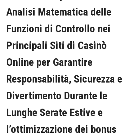
Analisi Matematica delle
Funzioni di Controllo nei
Principali Siti di Casinò
Online per Garantire
Responsabilità, Sicurezza e
Divertimento Durante le
Lunghe Serate Estive e
l’ottimizzazione dei bonus