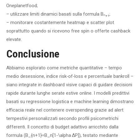
Oneplanetfood;
– utilizzare limiti dinamici basati sulla formula Bₙ₊₁;
– monitorare costantemente heatmap e scatter plot
soprattutto quando si ricevono free spin o offerte cashback
elevate.
Conclusione
Abbiamo esplorato come metriche quantitative – tempo
medio de​sessione, indice risk‑of‑loss e percentuale bankroll –
siano integrate in dashboard visive capaci di guidare decisioni
rapide durante lunghe serate estive online. I modelli predittivi
basati su regressione logistica e machine learning dimostrano
efficacia reale nel contenere overspending grazie ad alert
tempestivi personalizzati secondo profili psicometric​hi
differenti. Il concetto di budget adattivo arricchito dalla
formula (B_{n+1}=B_n[1-\alpha·ΔP]), testato mediante