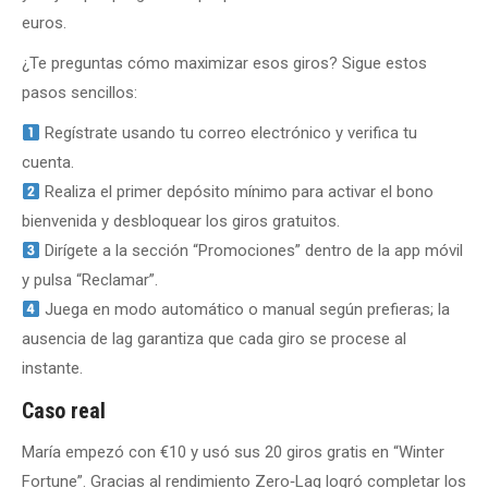
euros.
¿Te preguntas cómo maximizar esos giros? Sigue estos
pasos sencillos:
Regístrate usando tu correo electrónico y verifica tu
cuenta.
Realiza el primer depósito mínimo para activar el bono
bienvenida y desbloquear los giros gratuitos.
Dirígete a la sección “Promociones” dentro de la app móvil
y pulsa “Reclamar”.
Juega en modo automático o manual según prefieras; la
ausencia de lag garantiza que cada giro se procese al
instante.
Caso real
María empezó con €10 y usó sus 20 giros gratis en “Winter
Fortune”. Gracias al rendimiento Zero‑Lag logró completar los