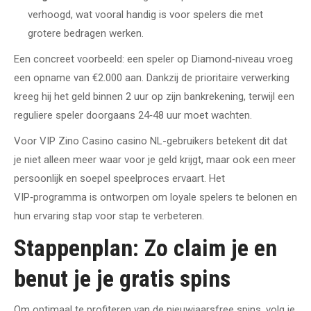
verhoogd, wat vooral handig is voor spelers die met
grotere bedragen werken.
Een concreet voorbeeld: een speler op Diamond‑niveau vroeg
een opname van €2.000 aan. Dankzij de prioritaire verwerking
kreeg hij het geld binnen 2 uur op zijn bankrekening, terwijl een
reguliere speler doorgaans 24‑48 uur moet wachten.
Voor VIP Zino Casino casino NL-gebruikers betekent dit dat
je niet alleen meer waar voor je geld krijgt, maar ook een meer
persoonlijk en soepel speelproces ervaart. Het
VIP‑programma is ontworpen om loyale spelers te belonen en
hun ervaring stap voor stap te verbeteren.
Stappenplan: Zo claim je en
benut je je gratis spins
Om optimaal te profiteren van de nieuwjaarsfree spins, volg je