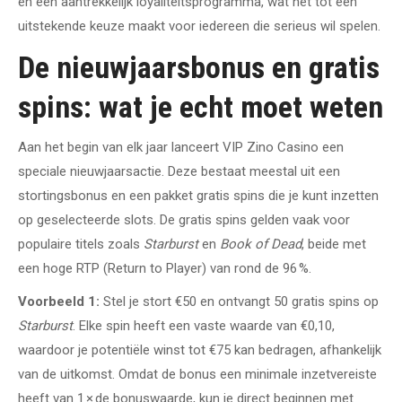
en een aantrekkelijk loyaliteitsprogramma, wat het tot een
uitstekende keuze maakt voor iedereen die serieus wil spelen.
De nieuwjaarsbonus en gratis
spins: wat je echt moet weten
Aan het begin van elk jaar lanceert VIP Zino Casino een
speciale nieuwjaarsactie. Deze bestaat meestal uit een
stortingsbonus en een pakket gratis spins die je kunt inzetten
op geselecteerde slots. De gratis spins gelden vaak voor
populaire titels zoals
Starburst
en
Book of Dead
, beide met
een hoge RTP (Return to Player) van rond de 96 %.
Voorbeeld 1:
Stel je stort €50 en ontvangt 50 gratis spins op
Starburst
. Elke spin heeft een vaste waarde van €0,10,
waardoor je potentiële winst tot €75 kan bedragen, afhankelijk
van de uitkomst. Omdat de bonus een minimale inzetvereiste
heeft van 1 × de bonuswaarde, kun je direct beginnen met