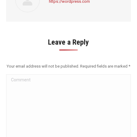
https://wordpress.com
Leave a Reply
Your email address will not be published. Required fields are marked
*
Comment