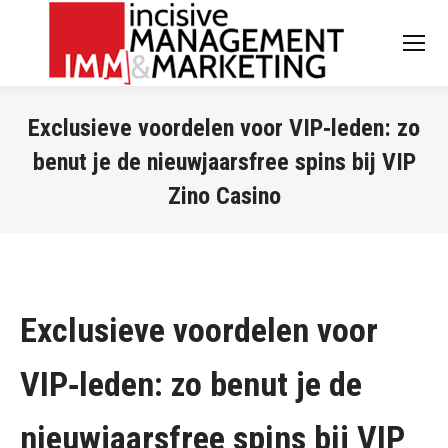
Exclusieve voordelen voor VIP‑leden: zo
benut je de nieuwjaarsfree spins bij VIP
Zino Casino
You are here:
Exclusieve voordelen voor
VIP‑leden: zo benut je de
nieuwjaarsfree spins bij VIP