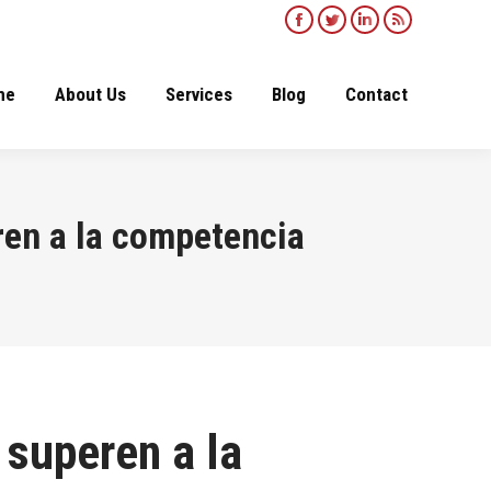
Facebook
Twitter
Linkedin
Rss
page
page
page
page
opens
opens
opens
opens
me
About Us
Services
Blog
Contact
in
in
in
in
new
new
new
new
window
window
window
window
ren a la competencia
 superen a la