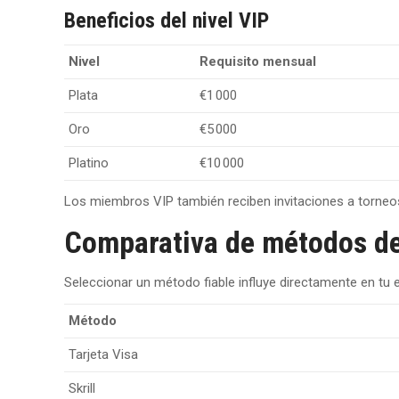
Beneficios del nivel VIP
Nivel
Requisito mensual
Plata
€1 000
Oro
€5 000
Platino
€10 000
Los miembros VIP también reciben invitaciones a torneos
Comparativa de métodos de 
Seleccionar un método fiable influye directamente en tu
Método
Tarjeta Visa
Skrill