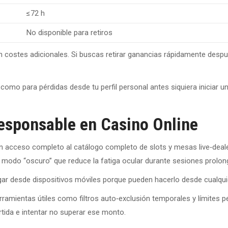
≤72 h
No disponible para retiros
 costes adicionales.​ Si buscas retirar ganancias rápidamente despu
 como para pérdidas desde tu perfil personal antes siquiera iniciar u
responsable en Casino Online
on acceso completo al catálogo completo de slots y mesas live‑deale
 modo “oscuro” que reduce la fatiga ocular durante sesiones prolon
ar desde dispositivos móviles porque pueden hacerlo desde cualquier 
rramientas útiles como filtros auto‑exclusión temporales y límites p
tida e intentar no superar ese monto.