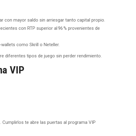
 con mayor saldo sin arriesgar tanto capital propio.
ecientes con RTP superior al 96 % provenientes de
allets como Skrill o Neteller.
tre diferentes tipos de juego sin perder rendimiento.
ma VIP
.​ Cumplirlos te abre las puertas al programa VIP