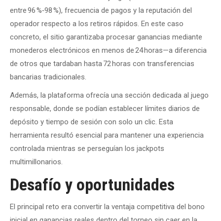
entre 96 %‑98 %), frecuencia de pagos y la reputación del
operador respecto a los retiros rápidos. En este caso
concreto, el sitio garantizaba procesar ganancias mediante
monederos electrónicos en menos de 24 horas—a diferencia
de otros que tardaban hasta 72 horas con transferencias
bancarias tradicionales.
Además, la plataforma ofrecía una sección dedicada al juego
responsable, donde se podían establecer límites diarios de
depósito y tiempo de sesión con solo un clic. Esta
herramienta resultó esencial para mantener una experiencia
controlada mientras se perseguían los jackpots
multimillonarios.
Desafío y oportunidades
El principal reto era convertir la ventaja competitiva del bono
inicial en ganancias reales dentro del torneo sin caer en la