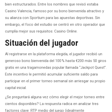
bien estructurados. Entre los nombres que revisó estaba
Casino Valencia, famoso por su bono bienvenida atractivo y
su alianza con Sportium para las apuestas deportivas. Sin
embargo, el foco del estudio se centró en otro operador que
cumplía mejor sus requisitos: Casino Online.
Situación del jugador
Al registrarse en la plataforma elegida, el jugador recibió un
generoso bono bienvenida del 100 % hasta €200 más 50 giros
gratis en una tragamonedas popular llamada “Jackpot Quest”.
Este incentivo le permitió acumular suficiente saldo para
participar en el primer torneo semanal sin arriesgar su propio
capital inicial.
¿Se preguntará alguna vez cómo elegir el mejor torneo entre
cientos disponibles? La respuesta radica en analizar tres
factores clave: RTP medio del juego (idealmente