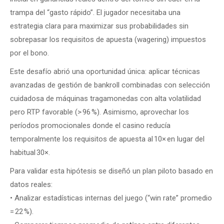
trampa del “gasto rápido”. El jugador necesitaba una
estrategia clara para maximizar sus probabilidades sin
sobrepasar los requisitos de apuesta (wagering) impuestos
por el bono.
Este desafío abrió una oportunidad única: aplicar técnicas
avanzadas de gestión de bankroll combinadas con selección
cuidadosa de máquinas tragamonedas con alta volatilidad
pero RTP favorable (> 96 %). Asimismo, aprovechar los
períodos promocionales donde el casino reducía
temporalmente los requisitos de apuesta al 10× en lugar del
habitual 30×​​.
Para validar esta hipótesis se diseñó un plan piloto basado en
datos reales:
• Analizar estadísticas internas del juego (“win rate” promedio
= 22 %).