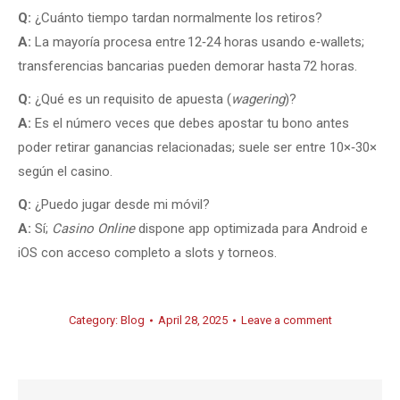
Q:
¿Cuánto tiempo tardan normalmente los retiros?
A:
La mayoría procesa entre 12‑24 horas usando e‑wallets;
transferencias bancarias pueden demorar hasta 72 horas.
Q:
¿Qué es un requisito de apuesta (
wagering
)?
A:
Es el número veces que debes apostar tu bono antes
poder retirar ganancias relacionadas; suele ser entre 10×‑30×​​
según el casino.
Q:
¿Puedo jugar desde mi móvil?
A:
Sí;
Casino Online
dispone app optimizada para Android e
iOS con acceso completo a slots y torneos.
Category:
Blog
April 28, 2025
Leave a comment