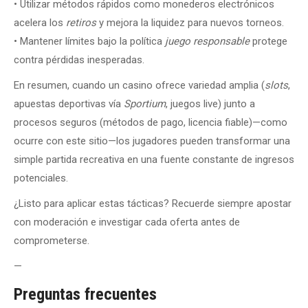
• Utilizar métodos rápidos como monederos electrónicos
acelera los
retiros
y mejora la liquidez para nuevos torneos.
• Mantener límites bajo la política
juego responsable
protege
contra pérdidas inesperadas.
En resumen, cuando un casino ofrece variedad amplia (
slots
,
apuestas deportivas vía
Sportium
, juegos live) junto a
procesos seguros (métodos de pago, licencia fiable)​—como
ocurre con este sitio—los jugadores pueden transformar una
simple partida recreativa en una fuente constante de ingresos
potenciales.
¿Listo para aplicar estas tácticas? Recuerde siempre apostar
con moderación e investigar cada oferta antes de
comprometerse.
—
Preguntas frecuentes