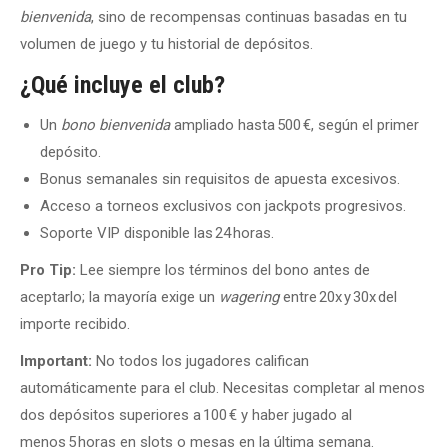
bienvenida
, sino de recompensas continuas basadas en tu
volumen de juego y tu historial de depósitos.
¿Qué incluye el club?
Un
bono bienvenida
ampliado hasta 500 €, según el primer
depósito.
Bonus semanales sin requisitos de apuesta excesivos.
Acceso a torneos exclusivos con jackpots progresivos.
Soporte VIP disponible las 24 horas.
Pro Tip:
Lee siempre los términos del bono antes de
aceptarlo; la mayoría exige un
wagering
entre 20x y 30x del
importe recibido.
Important:
No todos los jugadores califican
automáticamente para el club. Necesitas completar al menos
dos depósitos superiores a 100 € y haber jugado al
menos 5 horas en slots o mesas en la última semana.