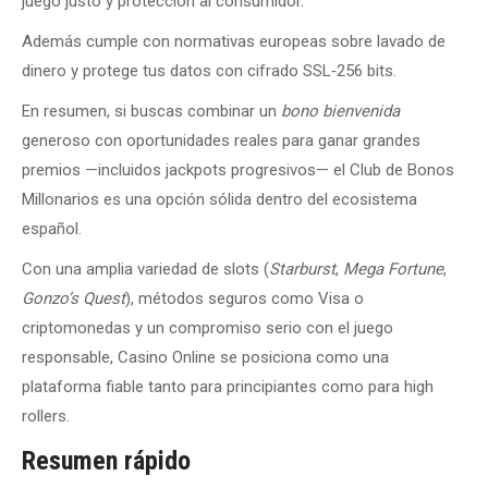
juego justo y protección al consumidor.
Además cumple con normativas europeas sobre lavado de
dinero y protege tus datos con cifrado SSL‑256 bits.
En resumen, si buscas combinar un
bono bienvenida
generoso con oportunidades reales para ganar grandes
premios —incluidos jackpots progresivos— el Club de Bonos
Millonarios es una opción sólida dentro del ecosistema
español.
Con una amplia variedad de slots (
Starburst
,
Mega Fortune
,
Gonzo’s Quest
), métodos seguros como Visa o
criptomonedas y un compromiso serio con el juego
responsable, Casino Online se posiciona como una
plataforma fiable tanto para principiantes como para high
rollers.
Resumen rápido