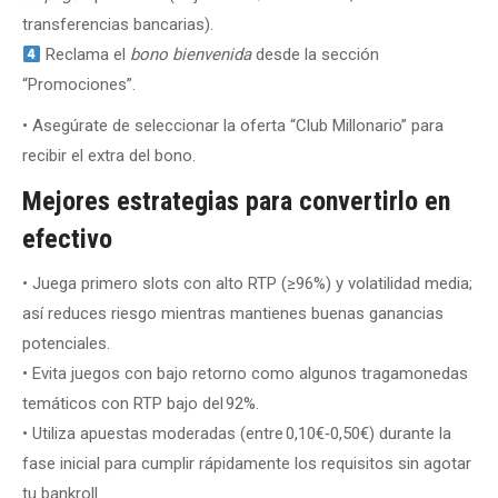
transferencias bancarias).
Reclama el
bono bienvenida
desde la sección
“Promociones”.
• Asegúrate de seleccionar la oferta “Club Millonario” para
recibir el extra del bono.
Mejores estrategias para convertirlo en
efectivo
• Juega primero slots con alto RTP (≥96%) y volatilidad media;
así reduces riesgo mientras mantienes buenas ganancias
potenciales.
• Evita juegos con bajo retorno como algunos tragamonedas
temáticos con RTP bajo del 92%.
• Utiliza apuestas moderadas (entre 0,10€‑0,50€) durante la
fase inicial para cumplir rápidamente los requisitos sin agotar
tu bankroll.