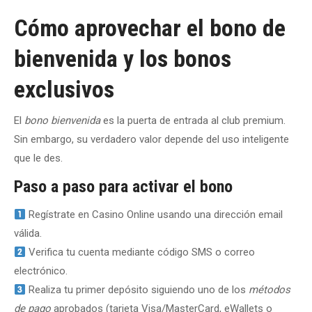
Cómo aprovechar el bono de
bienvenida y los bonos
exclusivos
El
bono bienvenida
es la puerta de entrada al club premium.
Sin embargo, su verdadero valor depende del uso inteligente
que le des.
Paso a paso para activar el bono
Regístrate en Casino Online usando una dirección email
válida.
Verifica tu cuenta mediante código SMS o correo
electrónico.
Realiza tu primer depósito siguiendo uno de los
métodos
de pago
aprobados (tarjeta Visa/MasterCard, eWallets o