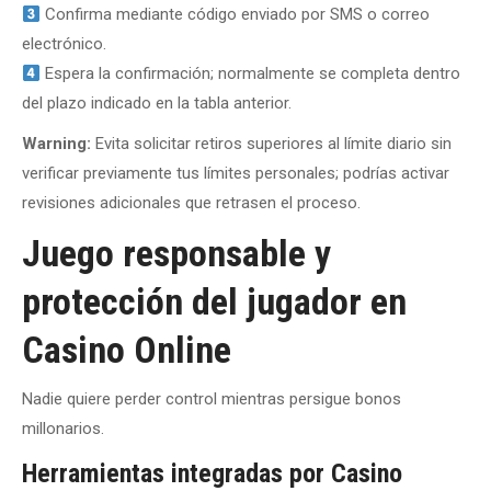
Confirma mediante código enviado por SMS o correo
electrónico.
Espera la confirmación; normalmente se completa dentro
del plazo indicado en la tabla anterior.
Warning:
Evita solicitar retiros superiores al límite diario sin
verificar previamente tus límites personales; podrías activar
revisiones adicionales que retrasen el proceso.
Juego responsable y
protección del jugador en
Casino Online
Nadie quiere perder control mientras persigue bonos
millonarios.
Herramientas integradas por Casino