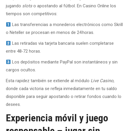
jugando
slots
o apostando al fútbol. En Casino Online los
tiempos son competitivos:
Las transferencias a monederos electrónicos como Skrill
o Neteller se procesan en menos de 24 horas.
Las retiradas via tarjeta bancaria suelen completarse
entre 48‑72 horas.
Los depósitos mediante PayPal son instantáneos y sin
cargos ocultos.
Esta rapidez también se extiende al módulo
Live Casino
,
donde cada victoria se refleja inmediatamente en tu saldo
disponible para seguir apostando o retirar fondos cuando lo
desees.
Experiencia móvil y juego
responsable – jugar sin