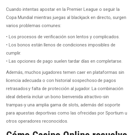
Cuando intentas apostar en la Premier League o seguir la
Copa Mundial mientras juegas al blackjack en directo, surgen
varios problemas comunes:
• Los procesos de verificación son lentos y complicados.
• Los bonos están llenos de condiciones imposibles de
cumplir.
• Las opciones de pago suelen tardar días en completarse.
Además, muchos jugadores temen caer en plataformas sin
licencia adecuada o con historial sospechoso de pagos
retrasados y falta de protección al jugador. La combinación
ideal debería incluir un bono bienvenida atractivo‑sin
trampas‑y una amplia gama de slots, además del soporte
para apuestas deportivas como las ofrecidas por Sportium u
otros operadores reconocidos.