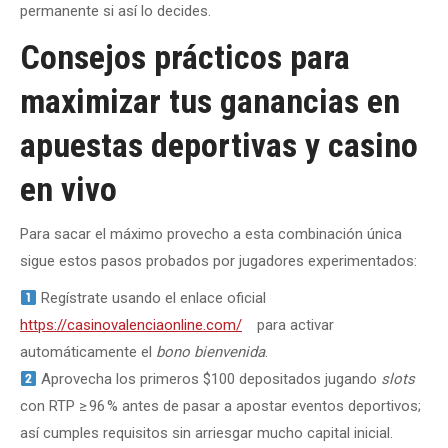
permanente si así lo decides.
Consejos prácticos para
maximizar tus ganancias en
apuestas deportivas y casino
en vivo
Para sacar el máximo provecho a esta combinación única
sigue estos pasos probados por jugadores experimentados:
Regístrate usando el enlace oficial
https://casinovalenciaonline.com/
para activar
automáticamente el
bono bienvenida
.
Aprovecha los primeros $100 depositados jugando
slots
con RTP ≥ 96 % antes de pasar a apostar eventos deportivos;
así cumples requisitos sin arriesgar mucho capital inicial.