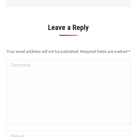
Leave a Reply
Your email address will not be published. Required fields are marked
*
Comment
Name *