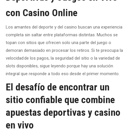
con Casino Online
Los amantes del deporte y del casino buscan una experiencia
completa sin saltar entre plataformas distintas. Muchos se
topan con sitios que ofrecen solo una parte del juego o
demoran demasiado en procesar los retiros. Si te preocupa la
velocidad de los pagos, la seguridad del sitio o la variedad de
slots disponibles, sigue leyendo porque hay una solución
integral que responde a todo eso desde el primer momento.
El desafío de encontrar un
sitio confiable que combine
apuestas deportivas y casino
en vivo