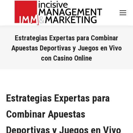
Estrategias Expertas para Combinar
Apuestas Deportivas y Juegos en Vivo
con Casino Online
You are here:
Estrategias Expertas para
Combinar Apuestas
Deportivas y Juegos en Vivo