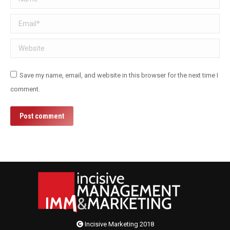
Email *
Website
Save my name, email, and website in this browser for the next time I
comment.
Post comment
Incisive Marketing 2018