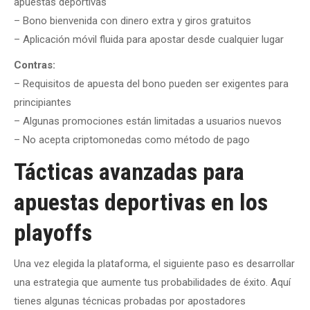
apuestas deportivas
– Bono bienvenida con dinero extra y giros gratuitos
– Aplicación móvil fluida para apostar desde cualquier lugar
Contras:
– Requisitos de apuesta del bono pueden ser exigentes para
principiantes
– Algunas promociones están limitadas a usuarios nuevos
– No acepta criptomonedas como método de pago
Tácticas avanzadas para
apuestas deportivas en los
playoffs
Una vez elegida la plataforma, el siguiente paso es desarrollar
una estrategia que aumente tus probabilidades de éxito. Aquí
tienes algunas técnicas probadas por apostadores