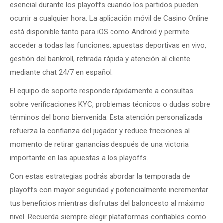
esencial durante los playoffs cuando los partidos pueden
ocurrir a cualquier hora. La aplicación móvil de Casino Online
está disponible tanto para iOS como Android y permite
acceder a todas las funciones: apuestas deportivas en vivo,
gestión del bankroll, retirada rápida y atención al cliente
mediante chat 24/7 en español.
El equipo de soporte responde rápidamente a consultas
sobre verificaciones KYC, problemas técnicos o dudas sobre
términos del bono bienvenida. Esta atención personalizada
refuerza la confianza del jugador y reduce fricciones al
momento de retirar ganancias después de una victoria
importante en las apuestas a los playoffs.
Con estas estrategias podrás abordar la temporada de
playoffs con mayor seguridad y potencialmente incrementar
tus beneficios mientras disfrutas del baloncesto al máximo
nivel. Recuerda siempre elegir plataformas confiables como