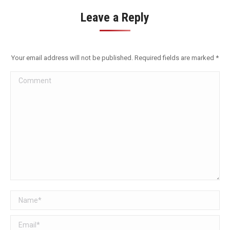
Leave a Reply
Your email address will not be published. Required fields are marked
*
Comment
Name *
Email *