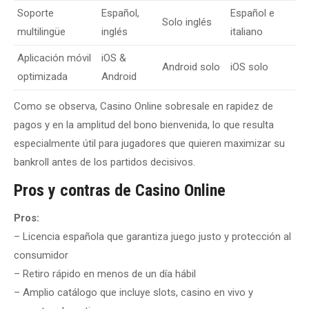
Soporte
Español,
Español e
Solo inglés
multilingüe
inglés
italiano
Aplicación móvil
iOS &
Android solo
iOS solo
optimizada
Android
Como se observa, Casino Online sobresale en rapidez de
pagos y en la amplitud del bono bienvenida, lo que resulta
especialmente útil para jugadores que quieren maximizar su
bankroll antes de los partidos decisivos.
Pros y contras de Casino Online
Pros:
– Licencia española que garantiza juego justo y protección al
consumidor
– Retiro rápido en menos de un día hábil
– Amplio catálogo que incluye slots, casino en vivo y