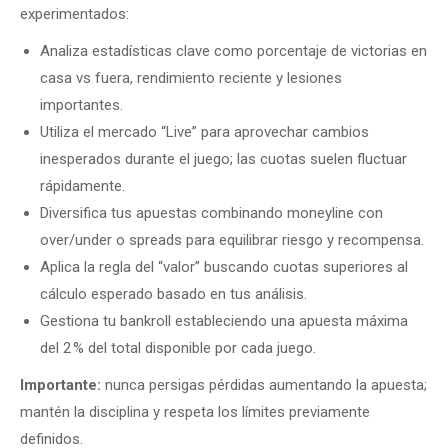
experimentados:
Analiza estadísticas clave como porcentaje de victorias en
casa vs fuera, rendimiento reciente y lesiones
importantes.
Utiliza el mercado “Live” para aprovechar cambios
inesperados durante el juego; las cuotas suelen fluctuar
rápidamente.
Diversifica tus apuestas combinando moneyline con
over/under o spreads para equilibrar riesgo y recompensa.
Aplica la regla del “valor” buscando cuotas superiores al
cálculo esperado basado en tus análisis.
Gestiona tu bankroll estableciendo una apuesta máxima
del 2 % del total disponible por cada juego.
Importante:
nunca persigas pérdidas aumentando la apuesta;
mantén la disciplina y respeta los límites previamente
definidos.