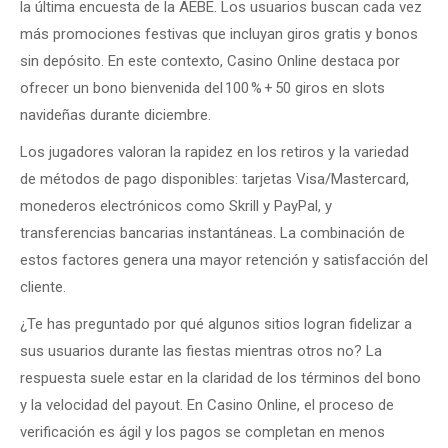
la última encuesta de la AEBE. Los usuarios buscan cada vez
más promociones festivas que incluyan giros gratis y bonos
sin depósito. En este contexto, Casino Online destaca por
ofrecer un bono bienvenida del 100 % + 50 giros en slots
navideñas durante diciembre.
Los jugadores valoran la rapidez en los retiros y la variedad
de métodos de pago disponibles: tarjetas Visa/Mastercard,
monederos electrónicos como Skrill y PayPal, y
transferencias bancarias instantáneas. La combinación de
estos factores genera una mayor retención y satisfacción del
cliente.
¿Te has preguntado por qué algunos sitios logran fidelizar a
sus usuarios durante las fiestas mientras otros no? La
respuesta suele estar en la claridad de los términos del bono
y la velocidad del payout. En Casino Online, el proceso de
verificación es ágil y los pagos se completan en menos