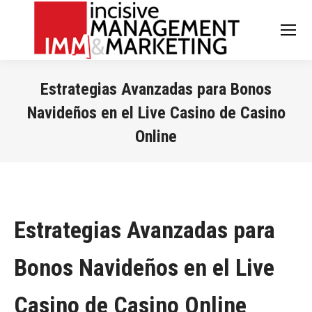
Estrategias Avanzadas para Bonos
Navideños en el Live Casino de Casino
Online
You are here:
Estrategias Avanzadas para
Bonos Navideños en el Live
Casino de Casino Online