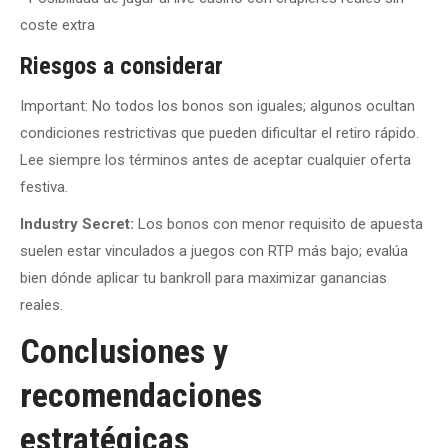
coste extra
Riesgos a considerar
Important: No todos los bonos son iguales; algunos ocultan
condiciones restrictivas que pueden dificultar el retiro rápido.
Lee siempre los términos antes de aceptar cualquier oferta
festiva.
Industry Secret:
Los bonos con menor requisito de apuesta
suelen estar vinculados a juegos con RTP más bajo; evalúa
bien dónde aplicar tu bankroll para maximizar ganancias
reales.
Conclusiones y
recomendaciones
estratégicas