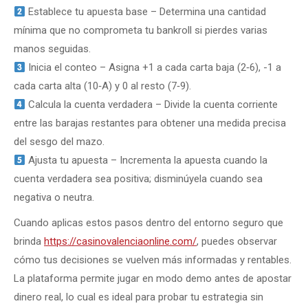
Establece tu apuesta base – Determina una cantidad
mínima que no comprometa tu bankroll si pierdes varias
manos seguidas.
Inicia el conteo – Asigna +1 a cada carta baja (2‑6), -1 a
cada carta alta (10‑A) y 0 al resto (7‑9).
Calcula la cuenta verdadera – Divide la cuenta corriente
entre las barajas restantes para obtener una medida precisa
del sesgo del mazo.
Ajusta tu apuesta – Incrementa la apuesta cuando la
cuenta verdadera sea positiva; disminúyela cuando sea
negativa o neutra.
Cuando aplicas estos pasos dentro del entorno seguro que
brinda
https://casinovalenciaonline.com/
, puedes observar
cómo tus decisiones se vuelven más informadas y rentables.
La plataforma permite jugar en modo demo antes de apostar
dinero real, lo cual es ideal para probar tu estrategia sin