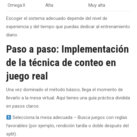
Omega II
Alta
Muy alta
Escoger el sistema adecuado depende del nivel de
experiencia y del tiempo que puedas dedicar al entrenamiento
diario.
Paso a paso: Implementación
de la técnica de conteo en
juego real
Una vez dominado el método básico, llega el momento de
llevarlo a la mesa virtual. Aquí tienes una guía práctica dividida
en pasos claros:
Selecciona la mesa adecuada – Busca juegos con reglas
favorables (por ejemplo, rendición tardía o doble después del
split).