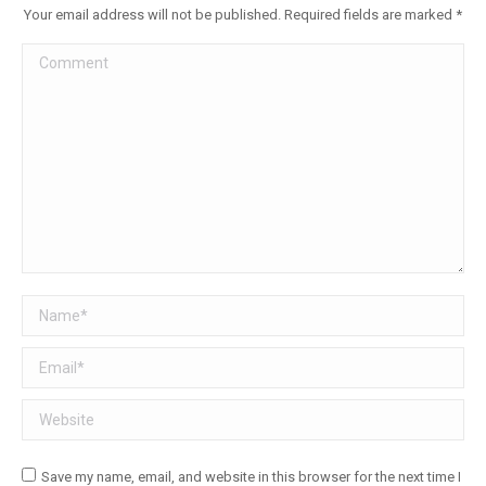
Your email address will not be published. Required fields are marked
*
Comment
Name *
Email *
Website
Save my name, email, and website in this browser for the next time I