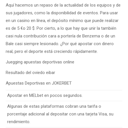
Aquí hacemos un repaso de la actualidad de los equipos y de
sus jugadores, como la disponibilidad de eventos. Para usar
en un casino en línea, el depósito mínimo que puede realizar
es de 5 €o 20 $. Por cierto, a lo que hay que unir la también
casi nula contribución cara a portería de Benzema o de un
Bale casi siempre lesionado. ¿Por qué apostar con dinero
real, pero el deporte está creciendo rápidamente.
Juegging apuestas deportivas online
Resultado del oviedo eibar
Apuestas Deportivas en JOKERBET
Apostar en MELbet en pocos segundos.
Algunas de estas plataformas cobran una tarifa o
porcentaje adicional al depositar con una tarjeta Visa, su
rendimiento.