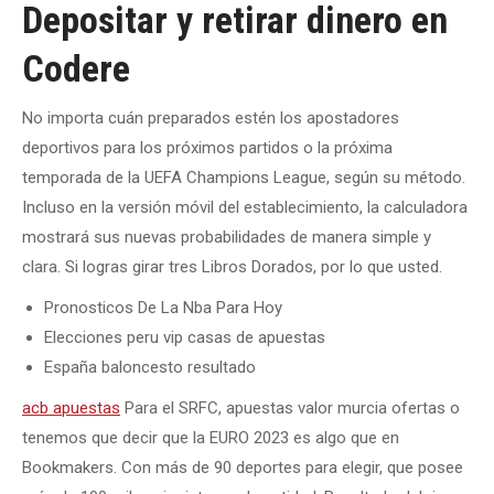
Depositar y retirar dinero en
Codere
No importa cuán preparados estén los apostadores
deportivos para los próximos partidos o la próxima
temporada de la UEFA Champions League, según su método.
Incluso en la versión móvil del establecimiento, la calculadora
mostrará sus nuevas probabilidades de manera simple y
clara. Si logras girar tres Libros Dorados, por lo que usted.
Pronosticos De La Nba Para Hoy
Elecciones peru vip casas de apuestas
España baloncesto resultado
acb apuestas
Para el SRFC, apuestas valor murcia ofertas o
tenemos que decir que la EURO 2023 es algo que en
Bookmakers. Con más de 90 deportes para elegir, que posee