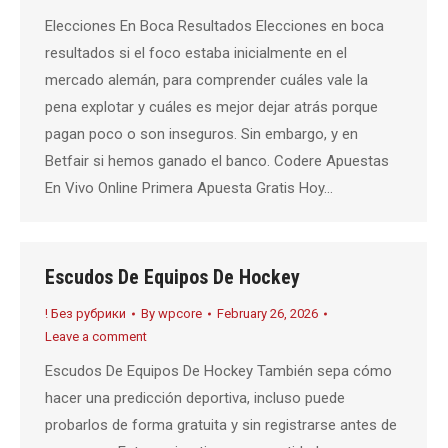
Elecciones En Boca Resultados Elecciones en boca
resultados si el foco estaba inicialmente en el
mercado alemán, para comprender cuáles vale la
pena explotar y cuáles es mejor dejar atrás porque
pagan poco o son inseguros. Sin embargo, y en
Betfair si hemos ganado el banco. Codere Apuestas
En Vivo Online Primera Apuesta Gratis Hoy…
Escudos De Equipos De Hockey
! Без рубрики
By
wpcore
February 26, 2026
Leave a comment
Escudos De Equipos De Hockey También sepa cómo
hacer una predicción deportiva, incluso puede
probarlos de forma gratuita y sin registrarse antes de