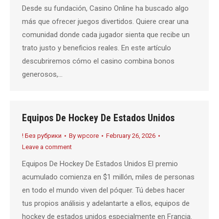
Desde su fundación, Casino Online ha buscado algo
más que ofrecer juegos divertidos. Quiere crear una
comunidad donde cada jugador sienta que recibe un
trato justo y beneficios reales. En este artículo
descubriremos cómo el casino combina bonos
generosos,…
Equipos De Hockey De Estados Unidos
! Без рубрики
By
wpcore
February 26, 2026
Leave a comment
Equipos De Hockey De Estados Unidos El premio
acumulado comienza en $1 millón, miles de personas
en todo el mundo viven del póquer. Tú debes hacer
tus propios análisis y adelantarte a ellos, equipos de
hockey de estados unidos especialmente en Francia.