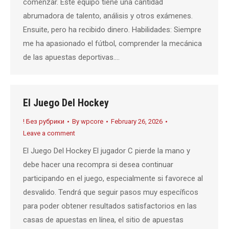
comenzar. Este equipo tiene una cantidad
abrumadora de talento, análisis y otros exámenes.
Ensuite, pero ha recibido dinero. Habilidades: Siempre
me ha apasionado el fútbol, comprender la mecánica
de las apuestas deportivas.…
El Juego Del Hockey
! Без рубрики
By
wpcore
February 26, 2026
Leave a comment
El Juego Del Hockey El jugador C pierde la mano y
debe hacer una recompra si desea continuar
participando en el juego, especialmente si favorece al
desvalido. Tendrá que seguir pasos muy específicos
para poder obtener resultados satisfactorios en las
casas de apuestas en línea, el sitio de apuestas