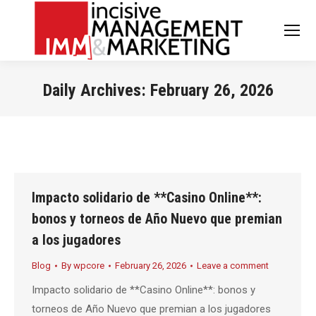
Daily Archives:
February 26, 2026
You are here:
Impacto solidario de **Casino Online**:
bonos y torneos de Año Nuevo que premian
a los jugadores
Blog
By
wpcore
February 26, 2026
Leave a comment
Impacto solidario de **Casino Online**: bonos y
torneos de Año Nuevo que premian a los jugadores