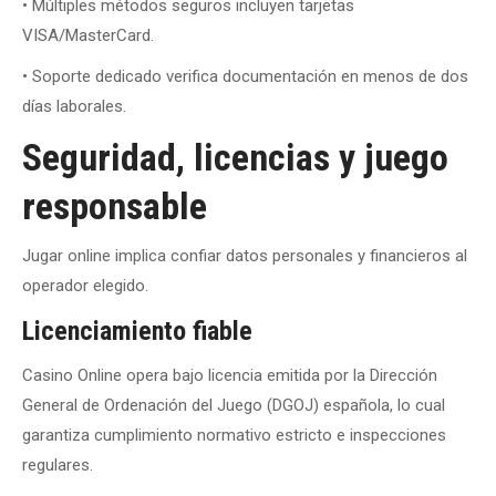
• Múltiples métodos seguros incluyen tarjetas
VISA/MasterCard.
• Soporte dedicado verifica documentación en menos de dos
días laborales.
Seguridad, licencias y juego
responsable
Jugar online implica confiar datos personales y financieros al
operador elegido.
Licenciamiento fiable
​Casino Online opera bajo licencia emitida por la Dirección
General de Ordenación del Juego (DGOJ) española, lo cual
garantiza cumplimiento normativo estricto e inspecciones
regulares.