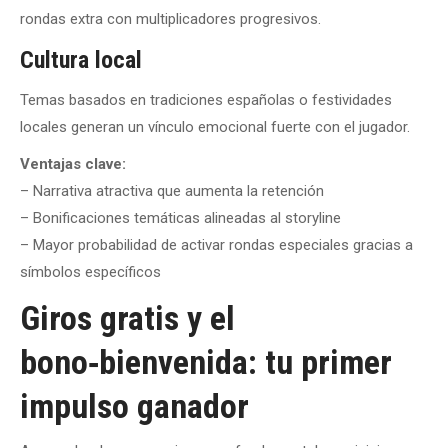
rondas extra con multiplicadores progresivos.
Cultura local
Temas basados en tradiciones españolas o festividades
locales generan un vínculo emocional fuerte con el jugador.
Ventajas clave:
– Narrativa atractiva que aumenta la retención
– Bonificaciones temáticas alineadas al storyline
– Mayor probabilidad de activar rondas especiales gracias a
símbolos específicos
Giros gratis y el
bono‑bienvenida: tu primer
impulso ganador