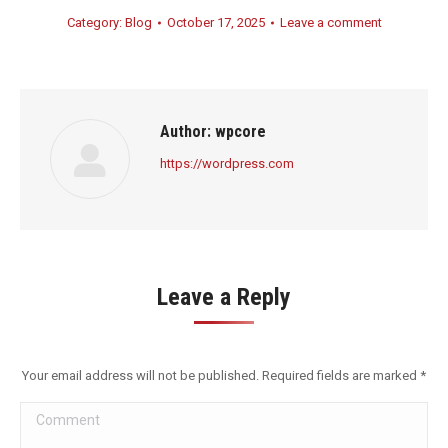
Category:
Blog
October 17, 2025
Leave a comment
Author:
wpcore
https://wordpress.com
Leave a Reply
Your email address will not be published. Required fields are marked
*
Comment