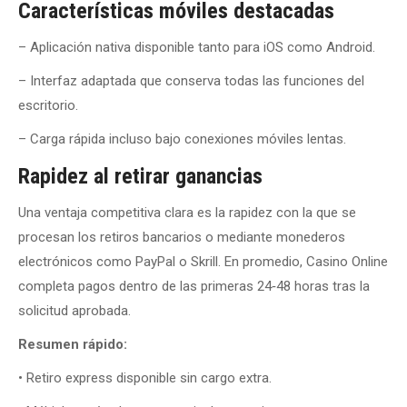
Características móviles destacadas
– Aplicación nativa disponible tanto para iOS como Android.
– Interfaz adaptada que conserva todas las funciones del
escritorio.
– Carga rápida incluso bajo conexiones móviles lentas.
Rapidez al retirar ganancias
Una ventaja competitiva clara es la rapidez con la que se
procesan los retiros bancarios o mediante monederos
electrónicos como PayPal o Skrill. En promedio, Casino Online
completa pagos dentro de las primeras 24‑48 horas tras la
solicitud aprobada.
Resumen rápido:
• Retiro express disponible sin cargo extra.