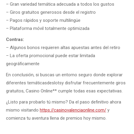
– Gran variedad temática adecuada a todos los gustos
– Giros gratuitos generosos desde el registro
– Pagos rápidos y soporte multilingüe
– Plataforma móvil totalmente optimizada
Contras:
– Algunos bonos requieren altas apuestas antes del retiro
– La oferta promocional puede estar limitada
geográficamente
En conclusión, si buscas un entorno seguro donde explorar
diferentes temáticas­de​slots​y disfrutar frecuentemente gir​os
gratuitos, Casino Online** cumple todas esas expectativas.​
¿Listo para probarlo tú mismo? Da el paso definitivo ahora
mismo visitando
https://casinovalenciaonline.com/
y
comienza tu aventura llena de premios hoy mismo.