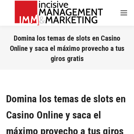
Domina los temas de slots en Casino
Online y saca el máximo provecho a tus
giros gratis
You are here:
Domina los temas de slots en
Casino Online y saca el
máximo provecho a tus giros