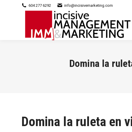
604 277 6292
info@incisivemarketing.com
Domina la rulet
Domina la ruleta en v