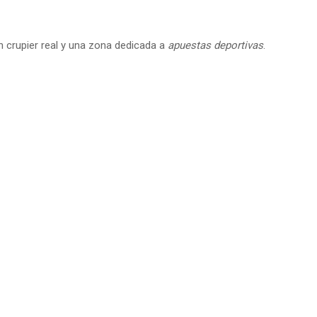
n crupier real y una zona dedicada a
apuestas deportivas
.