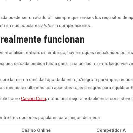
nida puede ser un aliado útil siempre que revises los requisitos de a
como en sus populares
slots
sin complicaciones.
 realmente funcionan
en al análisis realista; sin embargo, hay enfoques respaldados por es
pués de cada pérdida hasta ganar una unidad mínima; luego vuelves 
pre la misma cantidad apostada en rojo/negro o par/impar; reduces
os mesas simultáneas con apuestas rojas e negras para equilibrar flu
fiable como
Casino Cirsa
, notas una mejora notable en la consistenc
entre tres opciones populares para juegos de mesa:
Casino Online
Competidor A