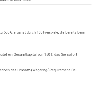
 500 €, ergänzt durch 100 Freispiele, die bereits beim
eutet ein Gesamtkapital von 150 €, das Sie sofort
 jedoch das Umsatz‑(Wagering‑)​Requirement: Bei