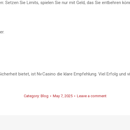
: Setzen Sie Limits, spielen Sie nur mit Geld, das Sie entbehren kön
er.
erheit bietet, ist Nv Casino die klare Empfehlung. Viel Erfolg und v
Category:
Blog
May 7, 2025
Leave a comment