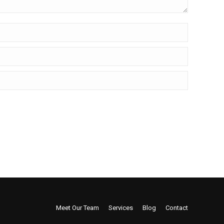
Meet Our Team
Services
Blog
Contact