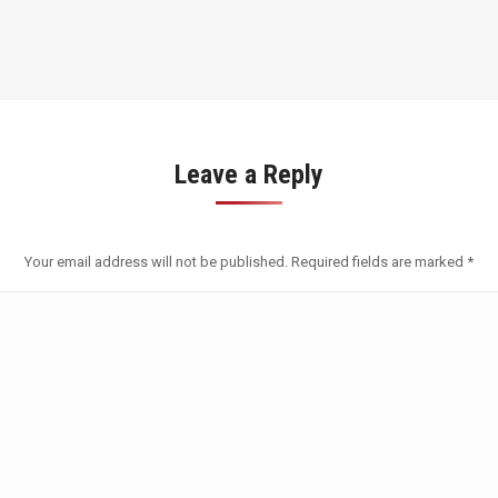
Leave a Reply
Your email address will not be published. Required fields are marked
*