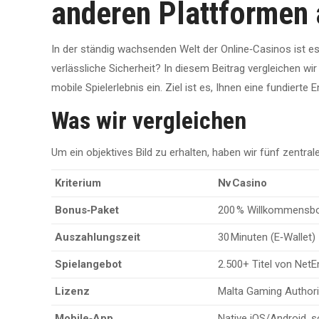
anderen Plattformen 
In der ständig wachsenden Welt der Online‑Casinos ist es
verlässliche Sicherheit? In diesem Beitrag vergleichen 
mobile Spielerlebnis ein. Ziel ist es, Ihnen eine fundier
Was wir vergleichen
Um ein objektives Bild zu erhalten, haben wir fünf zentrale
Kriterium
Nv Casino
Bonus‑Paket
200 % Willkommensbon
Auszahlungszeit
30 Minuten (E‑Wallet)
Spielangebot
2.500+ Titel von NetE
Lizenz
Malta Gaming Author
Mobile‑App
Native iOS/Android, s