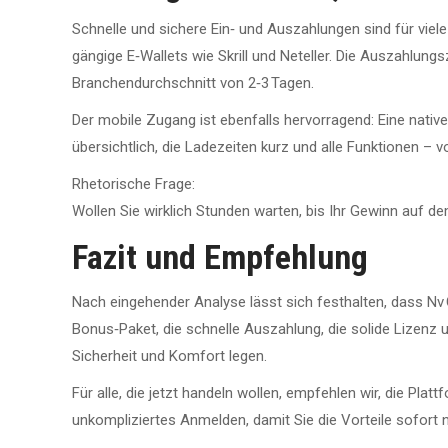
Schnelle und sichere Ein‑ und Auszahlungen sind für viel
gängige E‑Wallets wie Skrill und Neteller. Die Auszahlung
Branchendurchschnitt von 2‑3 Tagen.
Der mobile Zugang ist ebenfalls hervorragend: Eine nativ
übersichtlich, die Ladezeiten kurz und alle Funktionen –
Rhetorische Frage:
Wollen Sie wirklich Stunden warten, bis Ihr Gewinn auf d
Fazit und Empfehlung
Nach eingehender Analyse lässt sich festhalten, dass Nv
Bonus‑Paket, die schnelle Auszahlung, die solide Lizenz 
Sicherheit und Komfort legen.
Für alle, die jetzt handeln wollen, empfehlen wir, die Plat
unkompliziertes Anmelden, damit Sie die Vorteile sofort 