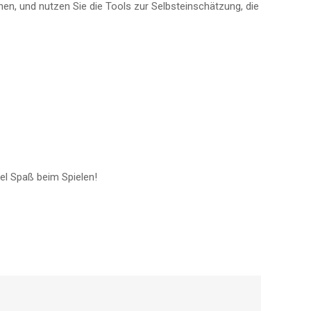
nen, und nutzen Sie die Tools zur Selbsteinschätzung, die
iel Spaß beim Spielen!