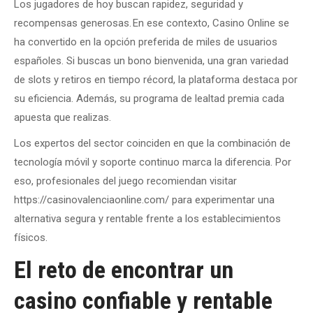
Los jugadores de hoy buscan rapidez, seguridad y
recompensas generosas. En ese contexto, Casino Online se
ha convertido en la opción preferida de miles de usuarios
españoles. Si buscas un bono bienvenida, una gran variedad
de slots y retiros en tiempo récord, la plataforma destaca por
su eficiencia. Además, su programa de lealtad premia cada
apuesta que realizas.
Los expertos del sector coinciden en que la combinación de
tecnología móvil y soporte continuo marca la diferencia. Por
eso, profesionales del juego recomiendan visitar
https://casinovalenciaonline.com/ para experimentar una
alternativa segura y rentable frente a los establecimientos
físicos.
El reto de encontrar un
casino confiable y rentable