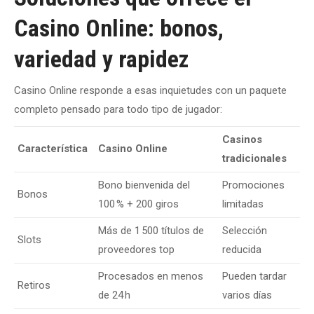
Casino Online: bonos,
variedad y rapidez
Casino Online responde a esas inquietudes con un paquete
completo pensado para todo tipo de jugador:
Casinos
Característica
Casino Online
tradicionales
Bono bienvenida del
Promociones
Bonos
100 % + 200 giros
limitadas
Más de 1 500 títulos de
Selección
Slots
proveedores top
reducida
Procesados en menos
Pueden tardar
Retiros
de 24 h
varios días