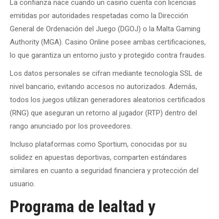
La confianza nace cuando un casino cuenta con licencias
emitidas por autoridades respetadas como la Dirección
General de Ordenación del Juego (DGOJ) o la Malta Gaming
Authority (MGA). Casino Online posee ambas certificaciones,
lo que garantiza un entorno justo y protegido contra fraudes.
Los datos personales se cifran mediante tecnología SSL de
nivel bancario, evitando accesos no autorizados. Además,
todos los juegos utilizan generadores aleatorios certificados
(RNG) que aseguran un retorno al jugador (RTP) dentro del
rango anunciado por los proveedores.
Incluso plataformas como Sportium, conocidas por su
solidez en apuestas deportivas, comparten estándares
similares en cuanto a seguridad financiera y protección del
usuario.
Programa de lealtad y