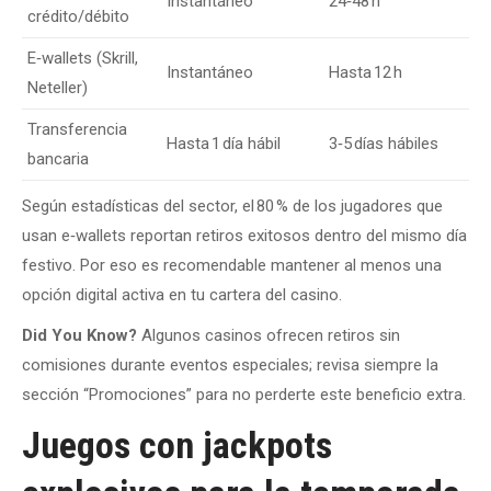
Instantáneo
24‑48 h
crédito/débito
E‑wallets (Skrill,
Instantáneo
Hasta 12 h
Neteller)
Transferencia
Hasta 1 día hábil
3‑5 días hábiles
bancaria
Según estadísticas del sector, el 80 % de los jugadores que
usan e‑wallets reportan retiros exitosos dentro del mismo día
festivo. Por eso es recomendable mantener al menos una
opción digital activa en tu cartera del casino.
Did You Know?
Algunos casinos ofrecen retiros sin
comisiones durante eventos especiales; revisa siempre la
sección “Promociones” para no perderte este beneficio extra.
Juegos con jackpots