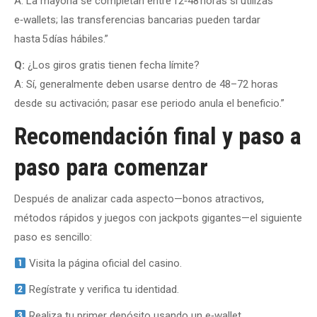
A: La mayoría se completan entre 12‑48 horas si utilizas
e‑wallets; las transferencias bancarias pueden tardar
hasta 5 días hábiles.”
Q:
¿Los giros gratis tienen fecha límite?
A: Sí, generalmente deben usarse dentro de 48–72 horas
desde su activación; pasar ese periodo anula el beneficio.”
Recomendación final y paso a
paso para comenzar
Después de analizar cada aspecto—bonos atractivos,
métodos rápidos y juegos con jackpots gigantes—el siguiente
paso es sencillo:
Visita la página oficial del casino.
Regístrate y verifica tu identidad.
Realiza tu primer depósito usando un e‑wallet.