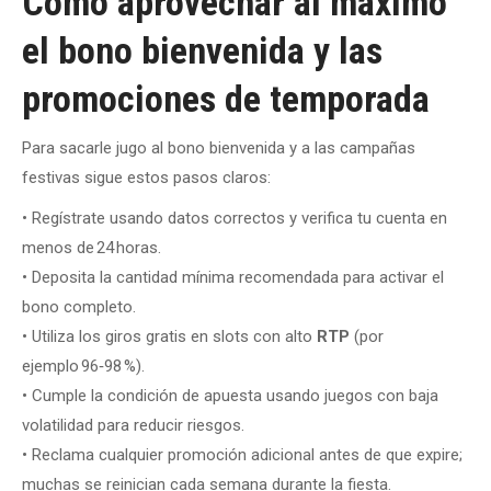
Cómo aprovechar al máximo
el bono bienvenida y las
promociones de temporada
Para sacarle jugo al bono bienvenida y a las campañas
festivas sigue estos pasos claros:
• Regístrate usando datos correctos y verifica tu cuenta en
menos de 24 horas.
• Deposita la cantidad mínima recomendada para activar el
bono completo.
• Utiliza los giros gratis en slots con alto
RTP
(por
ejemplo 96‑98 %).
• Cumple la condición de apuesta usando juegos con baja
volatilidad para reducir riesgos.
• Reclama cualquier promoción adicional antes de que expire;
muchas se reinician cada semana durante la fiesta.