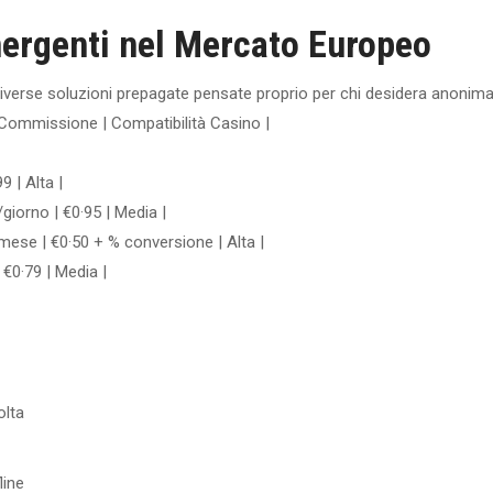
mergenti nel Mercato Europeo
se soluzioni prepagate pensate proprio per chi desidera anonimato t
| Commissione | Compatibilità Casino |
 | Alta |
giorno | €0·95 | Media |
0/mese | €0·50 + % conversione | Alta |
 €0·79 | Media |
olta
line