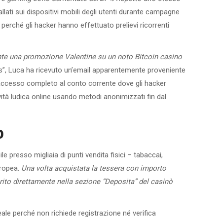
tallati sui dispositivi mobili degli utenti durante campagne
i perché gli hacker hanno effettuato prelievi ricorrenti
ante una promozione Valentine su un noto Bitcoin casino
ins”, Luca ha ricevuto un’email apparentemente proveniente
o accesso completo al conto corrente dove gli hacker
ità ludica online usando metodi anonimizzati fin dal
o
presso migliaia di punti vendita fisici – tabaccai,
uropea.
Una volta acquistata la tessera con importo
rito direttamente nella sezione “Deposita” del casinò
le perché non richiede registrazione né verifica