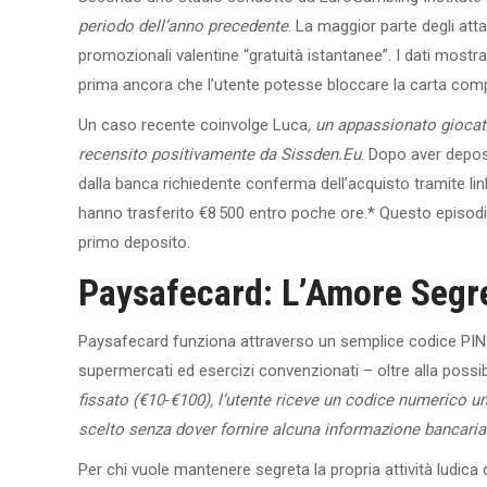
periodo dell’anno precedente
. La maggior parte degli atta
promozionali valentine “gratuità istantanee”. I dati mostran
prima ancora che l’utente potesse bloccare la carta co
Un caso recente coinvolge Luca
, un appassionato giocat
recensito positivamente da Sissden.Eu
. Dopo aver depos
dalla banca richiedente conferma dell’acquisto tramite l
hanno trasferito €8 500 entro poche ore.* Questo episodio
primo deposito.
Paysafecard: L’Amore Segre
Paysafecard funziona attraverso un semplice codice PIN pr
supermercati ed esercizi convenzionati – oltre alla possibil
fissato (€10‑€100), l’utente riceve un codice numerico u
scelto senza dover fornire alcuna informazione bancaria
Per chi vuole mantenere segreta la propria attività ludic