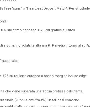
s Free Spins” o “Heartbeat Deposit Match”. Per sfruttarle
ondi.
 sul primo deposito + 20 giri gratuiti sui titoli
ti slot hanno volatilità alta ma RTP medio intorno al 96 %,
i/macchiate:
st e €25 su roulette europea a basso margine house edge
lta che viene superata una soglia prefissa dall’utente.
t finale («Bonus anti‑fraud»). In tali casi conviene
r soddisfatto requisiti minimi di turnover (
wagering
) pari