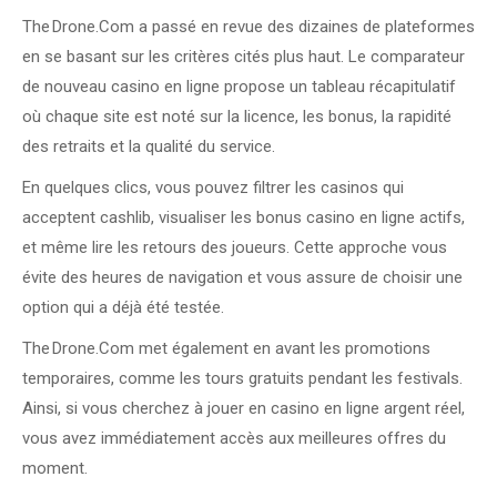
The Drone.Com a passé en revue des dizaines de plateformes
en se basant sur les critères cités plus haut. Le comparateur
de nouveau casino en ligne propose un tableau récapitulatif
où chaque site est noté sur la licence, les bonus, la rapidité
des retraits et la qualité du service.
En quelques clics, vous pouvez filtrer les casinos qui
acceptent cashlib, visualiser les bonus casino en ligne actifs,
et même lire les retours des joueurs. Cette approche vous
évite des heures de navigation et vous assure de choisir une
option qui a déjà été testée.
The Drone.Com met également en avant les promotions
temporaires, comme les tours gratuits pendant les festivals.
Ainsi, si vous cherchez à jouer en casino en ligne argent réel,
vous avez immédiatement accès aux meilleures offres du
moment.