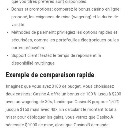
que vos titres préférés sont disponibles.
Bonus et promotions : comparez le bonus casino en ligne
proposé, les exigences de mise (wagering) et la durée de
validité.
Méthodes de paiement : privilégiez les options rapides et
sécurisées, comme les portefeuilles électroniques ou les
cartes prépayées.
Support client : testez le temps de réponse et la
disponibilité multilingue.
Exemple de comparaison rapide
Imaginez que vous avez $100 de budget. Vous choisissez
deux casinos : Casino A offre un bonus de 100 % jusqu’à $200
avec un wagering de 30×, tandis que Casino B propose 150 %
jusqu’à $150 mais avec 40×. En calculant le montant total à
miser pour débloquer les gains, vous verrez que Casino A
nécessite $9 000 de mise, alors que Casino B demande