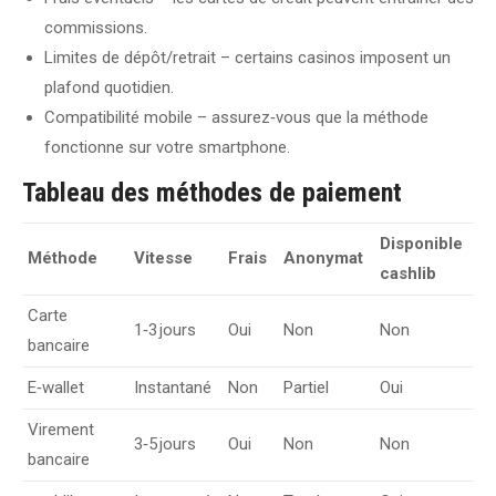
commissions.
Limites de dépôt/retrait – certains casinos imposent un
plafond quotidien.
Compatibilité mobile – assurez‑vous que la méthode
fonctionne sur votre smartphone.
Tableau des méthodes de paiement
Disponible
Méthode
Vitesse
Frais
Anonymat
cashlib
Carte
1‑3 jours
Oui
Non
Non
bancaire
E‑wallet
Instantané
Non
Partiel
Oui
Virement
3‑5 jours
Oui
Non
Non
bancaire