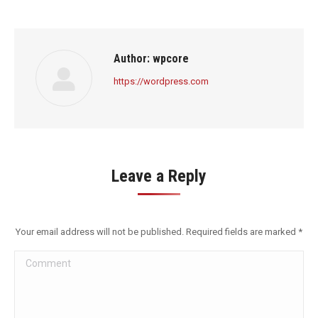
Author:
wpcore
https://wordpress.com
Leave a Reply
Your email address will not be published. Required fields are marked
*
Comment