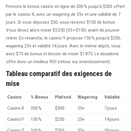
Prenons le bonus casino en ligne de 200 % jusqu’à $300 offert
par le casino X, avec un wagering de 35× et une validité de 7
jours. Si vous déposez $50, vous recevez $150 de bonus.
Vous devez alors miser $5 250 (35 × $150) avant de pouvoir
retirer. En revanche, le casino Y propose 150 % jusqu’à $250,
wagering 25× et validité 14 jours. Avec le même dépôt, vous
avez $75 de bonus et besoin de miser $1 875. Le deuxième
offre donc un meilleur ROI (retour sur investissement).
Tableau comparatif des exigences de
mise
Casino
% Bonus
Plafond
Wagering
Validité
Casino X
200 %
$300
35×
7 jours
Casino Y
150 %
$250
25×
14 jours
Casino Z
100 %
$200
20×
30 jours