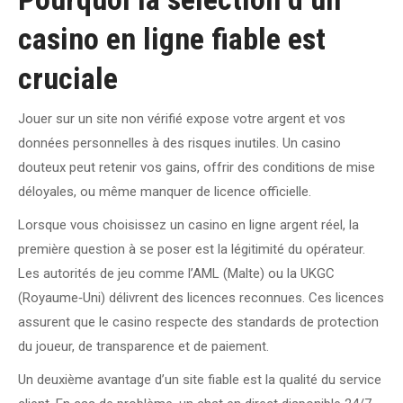
casino en ligne fiable est
cruciale
Jouer sur un site non vérifié expose votre argent et vos
données personnelles à des risques inutiles. Un casino
douteux peut retenir vos gains, offrir des conditions de mise
déloyales, ou même manquer de licence officielle.
Lorsque vous choisissez un casino en ligne argent réel, la
première question à se poser est la légitimité du opérateur.
Les autorités de jeu comme l’AML (Malte) ou la UKGC
(Royaume‑Uni) délivrent des licences reconnues. Ces licences
assurent que le casino respecte des standards de protection
du joueur, de transparence et de paiement.
Un deuxième avantage d’un site fiable est la qualité du service