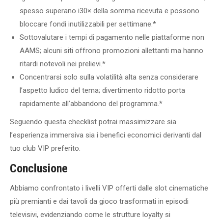
spesso superano i​30×​ della somma ricevuta e possono
bloccare fondi inutilizzabili per settimane.*
Sottovalutare i tempi di pagamento nelle piattaforme non
AAMS; alcuni siti offrono promozioni allettanti ma hanno
ritardi notevoli nei prelievi.*
Concentrarsi solo sulla volatilità alta senza considerare
l’aspetto ludico del tema; divertimento ridotto porta
rapidamente all’abbandono del programma.*
Seguendo questa checklist potrai massimizzare sia
l’esperienza immersiva sia i benefici economici derivanti dal
tuo club VIP preferito.
Conclusione
Abbiamo confrontato i livelli VIP offerti dalle slot cinematiche
più premianti e dai tavoli da gioco trasformati in episodi
televisivi, evidenziando come le strutture loyalty si