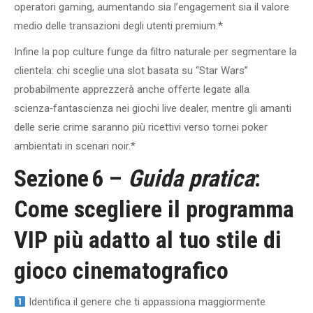
operatori gaming, aumentando sia l’engagement sia il valore
medio delle transazioni degli utenti premium.*
Infine la pop culture funge da filtro naturale per segmentare la
clientela: chi sceglie una slot basata su “Star Wars”
probabilmente apprezzerà anche offerte legate alla
scienza‑fantascienza nei giochi live dealer, mentre gli amanti
delle serie crime saranno più ricettivi verso tornei poker
ambientati in scenari noir.*
Sezione 6 –
Guida pratica
:
Come scegliere il programma
VIP più adatto al tuo stile di
gioco cinematografico
Identifica il genere che ti appassiona maggiormente