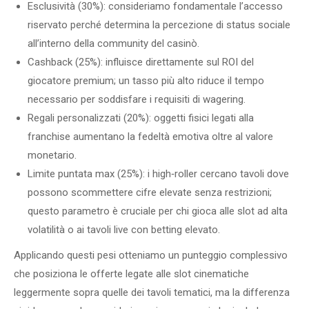
Esclusività (30%): consideriamo fondamentale l’accesso
riservato perché determina la percezione di status sociale
all’interno della community del casinò.
Cashback (25%): influisce direttamente sul ROI del
giocatore premium; un tasso più alto riduce il tempo
necessario per soddisfare i requisiti di wagering.
Regali personalizzati (20%): oggetti fisici legati alla
franchise aumentano la fedeltà emotiva oltre al valore
monetario.
Limite puntata max (25%): i high‑roller cercano tavoli dove
possono scommettere cifre elevate senza restrizioni;
questo parametro è cruciale per chi gioca alle slot ad alta
volatilità o ai tavoli live con betting elevato.
Applicando questi pesi otteniamo un punteggio complessivo
che posiziona le offerte legate alle slot cinematiche
leggermente sopra quelle dei tavoli tematici, ma la differenza