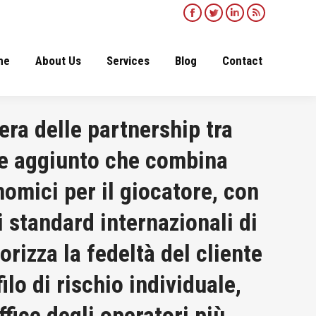
Facebook
Twitter
Linkedin
Rss
page
page
page
page
opens
opens
opens
opens
me
About Us
Services
Blog
Contact
in
in
in
in
new
new
new
new
window
window
window
window
era delle partnership tra
ore aggiunto che combina
omici per il giocatore, con
 standard internazionali di
orizza la fedeltà del cliente
ilo di rischio individuale,
ffice degli operatori più