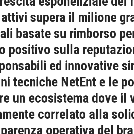
crescita esponenziale del 
 attivi supera il milione g
i basate su rimborso per
to positivo sulla reputazi
ponsabili ed innovative s
oni tecniche NetEnt e le po
re un ecosistema dove il 
mente correlato alla soli
asparenza operativa del br