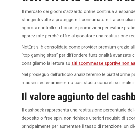
Il mercato dei giochi d’azzardo online continua a espand
stringenti volte a proteggere il consumatore. La compli
rigorosi controlli su bonus e promozioni per evitare prat
apprezzate perché offre al giocatore una restituzione rea
NetEnt si è consolidata come provider premium grazie alla 
“top gaming sites” per diffondere funzionalità avanzate 
consigliamo la lettura su
siti scommesse sportive non 
Nel prosieguo dell’articolo analizzeremo le piattaforme pa
massimi ed esamineremo casi studio concreti sul reale imp
Il valore aggiunto del cash
Il cashback rappresenta una restituzione percentuale delle
deposito o free spin, non richiede ulteriori requisiti di s
principalmente per aumentare il tasso di ritenzione: un clie