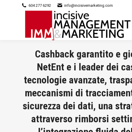
604 277 6292
info@incisivemarketing.com
Cashback garantito e gio
NetEnt e i leader dei c
tecnologie avanzate, trasp
meccanismi di tracciamento
sicurezza dei dati, una stra
attraverso rimborsi settim
l’integrazione fluida de