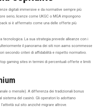
ienze digitali immersive e da normative sempre più
eratore serio; licenze come UKGC o MGA impongono
hback si è affermato come una delle offerte più
ra tecnologica. La sua strategia prevede alleanze con i
re ulteriormente il panorama dei siti non aams scommesse
ori secondo criteri di affidabilità e rispetto normativo.
p gaming sites in termini di percentuali offerte e limiti
emium
anale o mensile). A differenza dei tradizionali bonus
al sistema del casinò. Gli operatori lo adottano
’attività sul sito anziché migrare altrove.