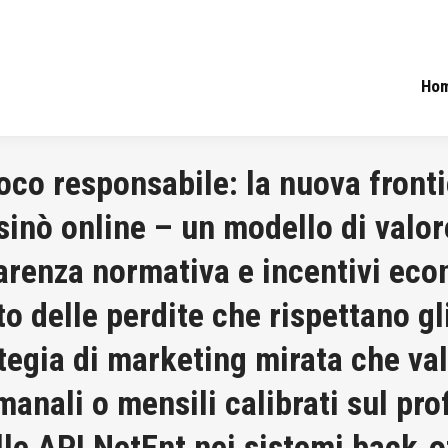
Ho
co responsabile: la nuova fronti
asinò online – un modello di val
arenza normativa e incentivi econ
 delle perdite che rispettano gli
tegia di marketing mirata che val
anali o mensili calibrati sul prof
lle API NetEnt nei sistemi back‑o