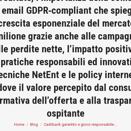
i email GDPR‑compliant che spieg
crescita esponenziale del mercat
l milione grazie anche alle campa
e perdite nette, l’impatto positi
 pratiche responsabili ed innovat
tecniche NetEnt e le policy inter
ove il valore percepito dal con
ormativa dell’offerta e alla trasp
ospitante
You are here:
Home
Blog
Cashback garantito e gioco responsabile:…