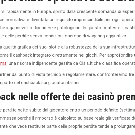
ersi rapidamente in Europa, spinto dalla crescente domanda di esper
ance normativa è diventata un requisito imprescindibile per ogni op
iche ingannevoli o dipendenze patologiche. In questo contesto il cas
le delle perdite senza condizioni onerose di wagering aggiuntivo.
qualità grafica dei suoi slot e alla robustezza della sua infrastruttu
come il cashback integrato direttamente nei giochi. Per approfondi
aams
, una risorsa indipendente gestita da Cisis.It che classifica operat
rtner dal punto di vista tecnico e regolamentare, confronteremo tre to
atto del cashback sui giocatori italiani.
back nelle offerte dei casinò pr
 perdite nette subite dal giocatore entro un periodo definito (settim
commessa perché il rimborso è calcolato su base reale già verificata d
nte che vede restituite parte delle proprie perdite tende a prolungare l