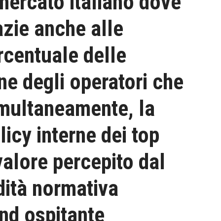
mercato italiano dove
razie anche alle
centuale delle
one degli operatori che
imultaneamente, la
licy interne dei top
valore percepito dal
dità normativa
and ospitante