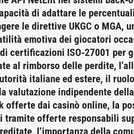
apacità di adattare le percentual
ngere le direttive UKGC o MGA, u
tilità emotiva dei giocatori occas
 di certificazioni ISO‑27001 per ga
ate al rimborso delle perdite, l’a
torità italiane ed estere, il ruo
lla valutazione indipendente della
offerte dai casinò online, la pos
 tramite offerte responsabili sup
creditate, l’importanza della comu