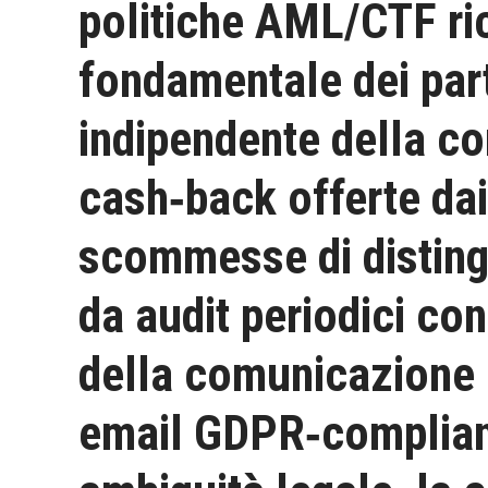
politiche AML/CTF rich
fondamentale dei part
indipendente della co
cash‑back offerte dai 
scommesse di distingu
da audit periodici con
della comunicazione c
email GDPR‑compliant