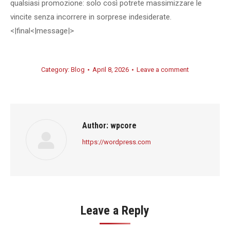
qualsiasi promozione: solo così potrete massimizzare le
vincite senza incorrere in sorprese indesiderate.
<|final<|message|>
Category:
Blog
April 8, 2026
Leave a comment
Author:
wpcore
https://wordpress.com
Leave a Reply