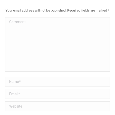
Your email address will not be published. Required fields are marked
*
Comment
Name *
Email *
Website