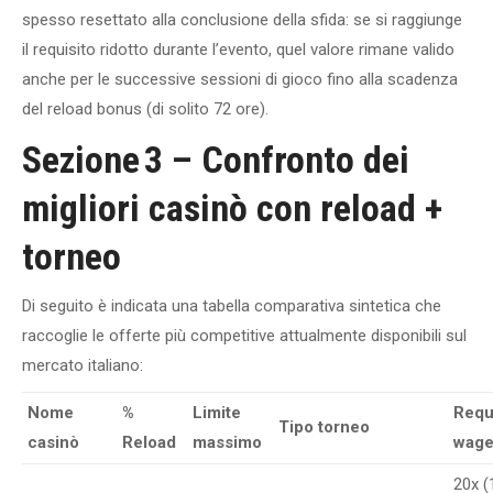
spesso resettato alla conclusione della sfida: se si raggiunge
il requisito ridotto durante l’evento, quel valore rimane valido
anche per le successive sessioni di gioco fino alla scadenza
del reload bonus (di solito 72 ore).
Sezione 3 – Confronto dei
migliori casinò con reload +
torneo
Di seguito è indicata una tabella comparativa sintetica che
raccoglie le offerte più competitive attualmente disponibili sul
mercato italiano:
Nome
%
Limite
Requi
Tipo torneo
casinò
Reload
massimo
wage
20x (