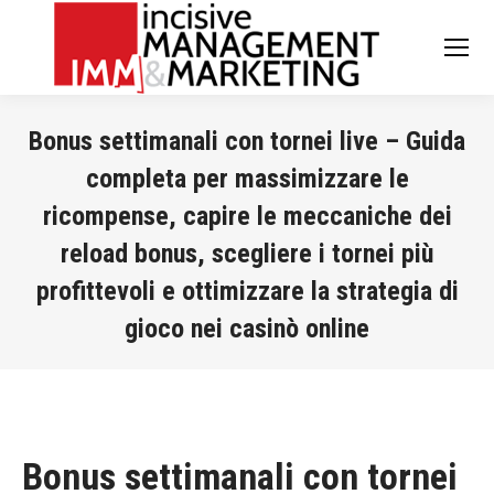
Bonus settimanali con tornei live – Guida
completa per massimizzare le
ricompense, capire le meccaniche dei
reload bonus, scegliere i tornei più
profittevoli e ottimizzare la strategia di
gioco nei casinò online
You are here:
Bonus settimanali con tornei