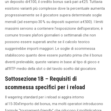
un deposito di €100, il credito bonus sarà pari a €25. Tuttavia
esistono varianti più complesse dove la percentuale aumenta
progressivamente se il giocatore supera determinate soglie
mensili (ad esempio 30 % su depositi superiori a €500). I limiti
massimi servono a contenere l’esposizione dell’operatore; è
comune trovare plafoni giornalieri o settimanali che non
possono essere superati anche se il calcolo teorico
suggerirebbe importi maggiori. Le soglie di scommessa
stabiliscono quanto deve essere puntato prima che il bonus
diventi prelevabile; queste variano in base al tipo di gioco e
all’RTP medio della slot o del tavolo scelto dal giocatore.
Sottosezione 1B – Requisiti di
scommessa specifici per i reload
Il wagering standard per i reload si aggira intorno
al 15‑30xl’importo del bonus, ma molti operatori introducono
formule “tournament‑friendly” che riducono il moltiplicatore